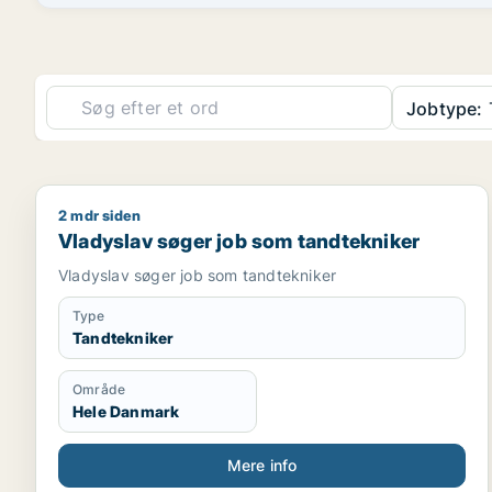
Jobtype:
2 mdr siden
Vladyslav søger job som tandtekniker
Vladyslav søger job som tandtekniker
Vladyslav søger job som tandtekniker
Type
Tandtekniker
Område
Hele Danmark
Mere info