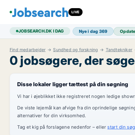
LIVE
JOBSEARCH.DK I DAG
Nye i dag
369
Opdat
Find medarbejder
Sundhed og forskning
Tandtekniker
0 jobsøgere, der søge
Disse lokaler ligger tættest på din søgning
Vi har i øjeblikket ikke registreret nogen ledige show
De viste lejemål kan afvige fra din oprindelige søgnin
alternativer for din virksomhed.
Tag et kig på forslagene nedenfor – eller
start din søg