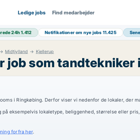
Ledige jobs
Find medarbejder
erede 24h
1.412
Notifikationer om nye jobs
11.425
Sene
Midtjylland
Kjellerup
r job som tandtekniker i
rooms i Ringkøbing. Derfor viser vi nedenfor de lokaler, der m
g på eksempelvis lokaletype, beliggenhed, størrelse eller pris
ning forfra her
.