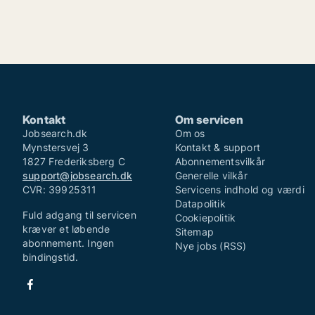
Kontakt
Om servicen
Jobsearch.dk
Om os
Mynstersvej 3
Kontakt & support
1827 Frederiksberg C
Abonnementsvilkår
support@jobsearch.dk
Generelle vilkår
CVR: 39925311
Servicens indhold og værdi
Datapolitik
Fuld adgang til servicen
Cookiepolitik
kræver et løbende
Sitemap
abonnement. Ingen
Nye jobs (RSS)
bindingstid.