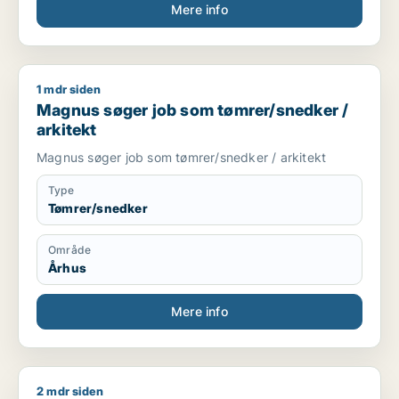
Mere info
1 mdr siden
Magnus søger job som tømrer/snedker / arkitekt
Magnus søger job som tømrer/snedker /
arkitekt
Magnus søger job som tømrer/snedker / arkitekt
Type
Tømrer/snedker
Område
Århus
Mere info
2 mdr siden
Bogi søger job som tømrer/snedker