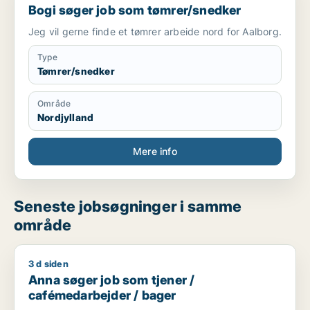
Bogi søger job som tømrer/snedker
Jeg vil gerne finde et tømrer arbeide nord for Aalborg.
Type
Tømrer/snedker
Område
Nordjylland
Mere info
Seneste jobsøgninger i samme
område
3 d siden
Anna søger job som tjener / cafémedarbejder / bager
Anna søger job som tjener /
cafémedarbejder / bager