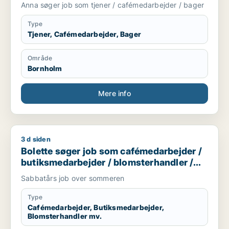
Anna søger job som tjener / cafémedarbejder / bager
Type
Tjener, Cafémedarbejder, Bager
Område
Bornholm
Mere info
3 d siden
Bolette søger job som cafémedarbejder / butiksmedarbejder
Bolette søger job som cafémedarbejder /
butiksmedarbejder / blomsterhandler /
hotelmedarbejder
Sabbatårs job over sommeren
Type
Cafémedarbejder, Butiksmedarbejder,
Blomsterhandler mv.