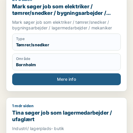
Mark søger job som elektriker /
tømrer/snedker / bygningsarbejder /
lagermedarbejder / mekaniker
Mark søger job som elektriker / tømrer/snedker /
bygningsarbejder / lagermedarbejder / mekaniker
Type
Tømrer/snedker
Område
Bornholm
Mere info
1 mdr siden
Tina søger job som lagermedarbejder / ufaglært
Tina søger job som lagermedarbejder /
ufaglært
Industri/ lagerplads- butik