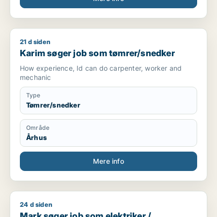
21 d siden
Karim søger job som tømrer/snedker
Karim søger job som tømrer/snedker
How experience, Id can do carpenter, worker and
mechanic
Type
Tømrer/snedker
Område
Århus
Mere info
24 d siden
Mark søger job som elektriker / tømrer/snedker / bygningsa
Mark søger job som elektriker /