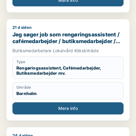
Mere info
21 d siden
Jeg søger job som rengøringsassistent / cafémedarbejder /
Jeg søger job som rengøringsassistent /
cafémedarbejder / butiksmedarbejder /
hotelmedarbejder
Butiksmedarbetare Lokalvård Köksbiträde
Type
Rengøringsassistent, Cafémedarbejder,
Butiksmedarbejder mv.
Område
Bornholm
Mere info
24 d siden
Mark søger job som elektriker / tømrer/snedker / bygningsa