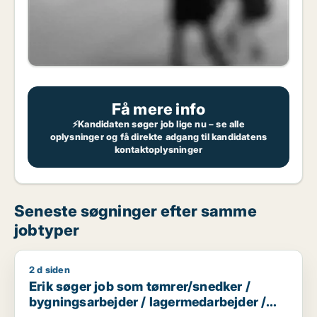
Få mere info
⚡Kandidaten søger job lige nu – se alle
oplysninger og få direkte adgang til kandidatens
kontaktoplysninger
Seneste søgninger efter samme
jobtyper
2 d siden
Erik søger job som tømrer/snedker / bygningsarbejder / la
Erik søger job som tømrer/snedker /
bygningsarbejder / lagermedarbejder /