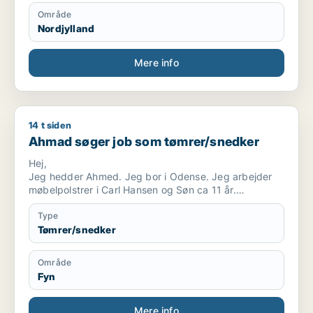
Område
Nordjylland
Mere info
14 t siden
Ahmad søger job som tømrer/snedker
Ahmad søger job som tømrer/snedker
Hej,
Jeg hedder Ahmed. Jeg bor i Odense. Jeg arbejder
møbelpolstrer i Carl Hansen og Søn ca 11 år.
Jeg søger arbejde
Jeg er meget fleksibel, og jeg kan godt lide at lære
Type
nye ting eller arbejde, fordi jeg elsker at arbejde med
Tømrer/snedker
design møbler.
Område
Fyn
Mere info