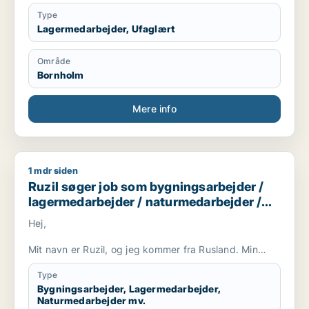
Type
Lagermedarbejder, Ufaglært
Område
Bornholm
Mere info
1 mdr siden
Ruzil søger job som bygningsarbejder / lagermedarbejder / 
Ruzil søger job som bygningsarbejder /
lagermedarbejder / naturmedarbejder /
ufaglært / gartner
Hej,
Mit navn er Ruzil, og jeg kommer fra Rusland. Min
kone er fra Sverige, og vi planlægger at flytte til
Bornholm, fordi øen gjorde et stort indtryk på os, og vi
Type
ønsker at bygge vores fremtid der.
Bygningsarbejder, Lagermedarbejder,
Naturmedarbejder mv.