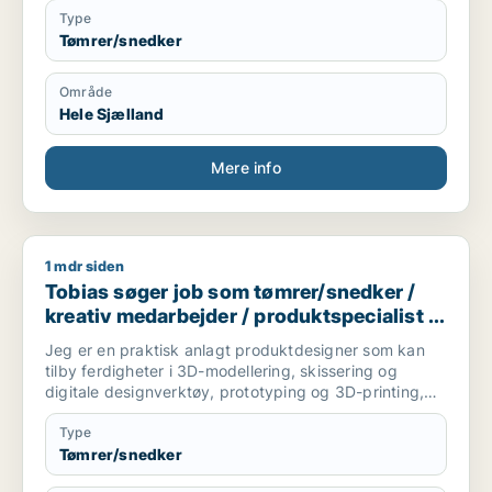
Type
Tømrer/snedker
Område
Hele Sjælland
Mere info
1 mdr siden
Tobias søger job som tømrer/snedker / kreativ medarbejder /
Tobias søger job som tømrer/snedker /
kreativ medarbejder / produktspecialist /
maler / naturmedarbejder
Jeg er en praktisk anlagt produktdesigner som kan
tilby ferdigheter i 3D-modellering, skissering og
digitale designverktøy, prototyping og 3D-printing,
samt trearbeid og bygging. Jeg er godt vant til å
jobbe gjennom hele prosessen, fra idé og
Type
konseptutvikling til ferdig produkt. Jeg trives best når
Tømrer/snedker
jeg får skape noe med hendene.