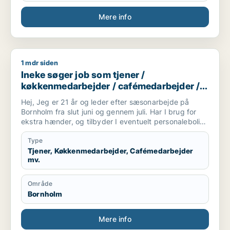
Mere info
1 mdr siden
Ineke søger job som tjener / køkkenmedarbejder / cafémeda
Ineke søger job som tjener /
køkkenmedarbejder / cafémedarbejder /
butiksmedarbejder / blomsterhandler
Hej, Jeg er 21 år og leder efter sæsonarbejde på
Bornholm fra slut juni og gennem juli. Har I brug for
ekstra hænder, og tilbyder I eventuelt personalebolig?
Jeg har erfaring fra café/barista og service generelt.
Type
Tjener, Køkkenmedarbejder, Cafémedarbejder
mv.
Område
Bornholm
Mere info