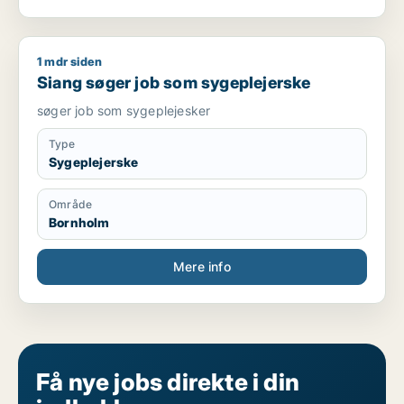
1 mdr siden
Siang søger job som sygeplejerske
Siang søger job som sygeplejerske
søger job som sygeplejesker
Type
Sygeplejerske
Område
Bornholm
Mere info
Få nye jobs direkte i din