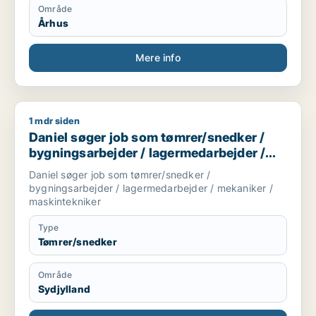
Jeg søker stillinger innen produktdesign,
Område
møbelsnekring og verkstedbasert arbeid, og har god
Århus
sans for presisjon, måltaking og det å bygge ting fra
bunnen. Jeg flytter til Aarhus og er tilgjengelig fra
august.
Mere info
1 mdr siden
Daniel søger job som tømrer/snedker / bygningsarbejder / l
Daniel søger job som tømrer/snedker /
bygningsarbejder / lagermedarbejder /
mekaniker / maskintekniker
Daniel søger job som tømrer/snedker /
bygningsarbejder / lagermedarbejder / mekaniker /
maskintekniker
Type
Tømrer/snedker
Område
Sydjylland