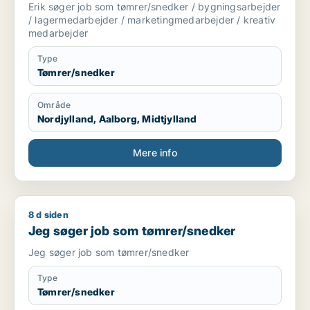
marketingmedarbejder / kreativ
Erik søger job som tømrer/snedker / bygningsarbejder
medarbejder
/ lagermedarbejder / marketingmedarbejder / kreativ
medarbejder
Type
Tømrer/snedker
Område
Nordjylland, Aalborg, Midtjylland
Mere info
8 d siden
Jeg søger job som tømrer/snedker
Jeg søger job som tømrer/snedker
Jeg søger job som tømrer/snedker
Type
Tømrer/snedker