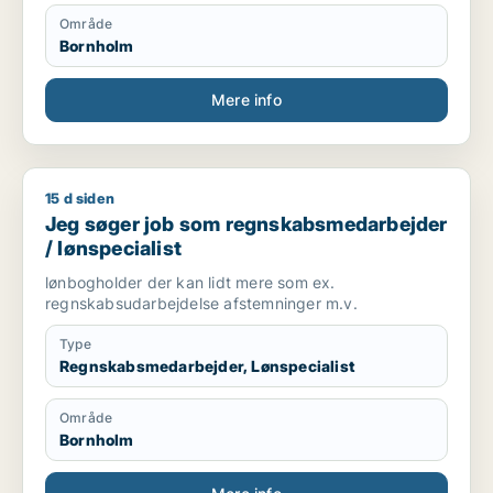
Område
Bornholm
Mere info
15 d siden
Jeg søger job som regnskabsmedarbejder / lønspecialist
Jeg søger job som regnskabsmedarbejder
/ lønspecialist
lønbogholder der kan lidt mere som ex.
regnskabsudarbejdelse afstemninger m.v.
Type
Regnskabsmedarbejder, Lønspecialist
Område
Bornholm