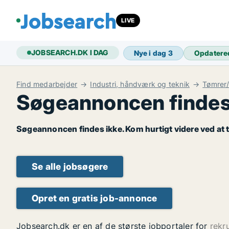
LIVE
JOBSEARCH.DK I DAG
Nye i dag
3
Opdatere
Find medarbejder
Industri, håndværk og teknik
Tømrer
Søgeannoncen findes
Søgeannoncen findes ikke. Kom hurtigt videre ved at t
Se alle jobsøgere
Opret en gratis job-annonce
Jobsearch.dk er en af de største jobportaler for
rekr