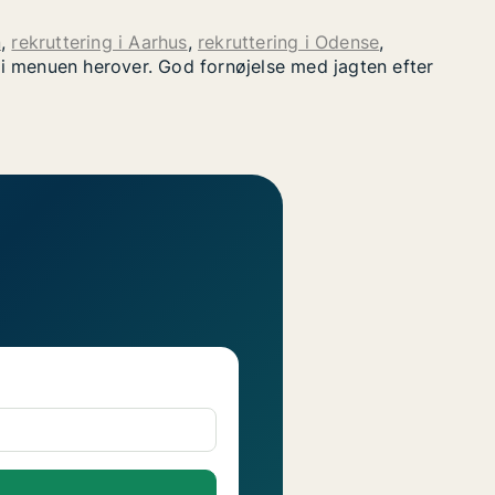
n
,
rekruttering i Aarhus
,
rekruttering i Odense
,
" i menuen herover. God fornøjelse med jagten efter