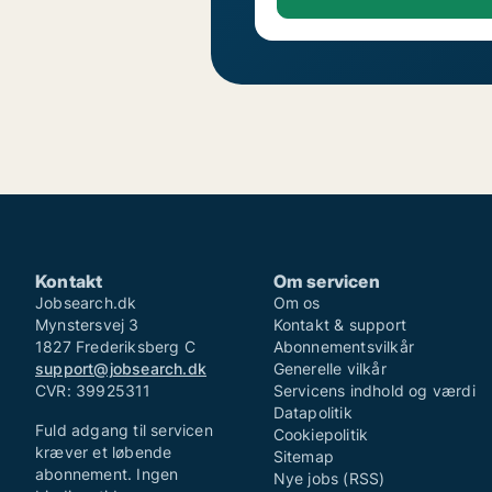
Kontakt
Om servicen
Jobsearch.dk
Om os
Mynstersvej 3
Kontakt & support
1827 Frederiksberg C
Abonnementsvilkår
support@jobsearch.dk
Generelle vilkår
CVR: 39925311
Servicens indhold og værdi
Datapolitik
Fuld adgang til servicen
Cookiepolitik
kræver et løbende
Sitemap
abonnement. Ingen
Nye jobs (RSS)