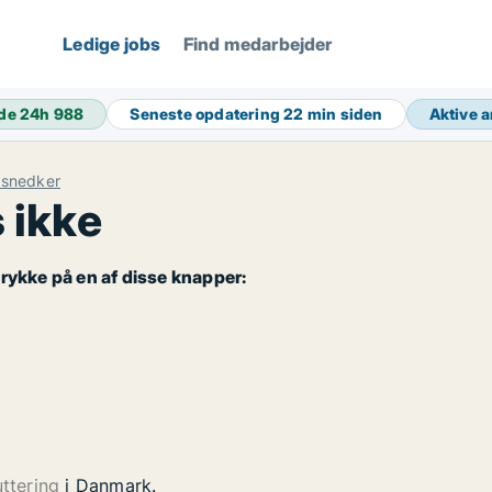
Ledige jobs
Find medarbejder
de 24h
988
Seneste opdatering
22 min siden
Aktive 
/snedker
 ikke
rykke på en af disse knapper:
uttering
i Danmark.