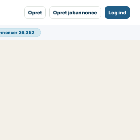
Opret
Opret jobannonce
Log ind
annoncer
36.352