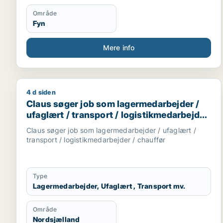
Område
Fyn
Mere info
4 d siden
Claus søger job som lagermedarbejder / ufaglært /
Claus søger job som lagermedarbejder /
ufaglært / transport / logistikmedarbejder
/ chauffør
Claus søger job som lagermedarbejder / ufaglært /
transport / logistikmedarbejder / chauffør
Type
Lagermedarbejder, Ufaglært , Transport mv.
Område
Nordsjælland