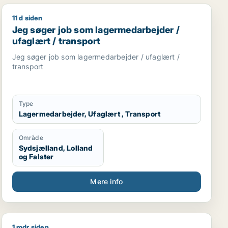
11 d siden
er / lagermedarbejder / marketingmedarbejder / kreativ 
Jeg søger job som lagermedarbejder / ufaglært / tran
Jeg søger job som lagermedarbejder /
ufaglært / transport
Jeg søger job som lagermedarbejder / ufaglært /
transport
Type
Lagermedarbejder, Ufaglært , Transport
Område
Sydsjælland, Lolland
og Falster
Mere info
1 mdr siden