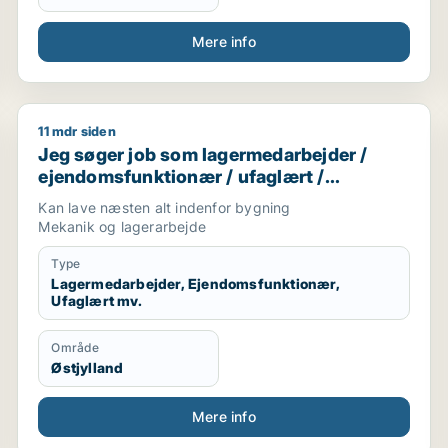
Mere info
11 mdr siden
ransport
Jeg søger job som lagermedarbejder / ejendomsfunkt
Jeg søger job som lagermedarbejder /
ejendomsfunktionær / ufaglært /
transport / chauffør
Kan lave næsten alt indenfor bygning
Mekanik og lagerarbejde
Type
Lagermedarbejder, Ejendomsfunktionær,
Ufaglært mv.
Område
Østjylland
Mere info