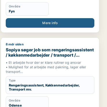
Område
Fyn
Mere info
8 mdr siden
jener / køkkenmedarbejder / slagter
Sopiya søger job som rengøringsassistent / køkkenmed
Sopiya søger job som rengøringsassistent
/ køkkenmedarbejder / transport /
hotelmedarbejder
• Et arbejde hvor der er klare rutiner og ansvar
• Mulighed for at arbejde med pakning, lager eller
transport
• Et miljø hvor orden, struktur og kvalitet bliver
værdsat
Type
Rengøringsassistent, Køkkenmedarbejder,
Transport mv.
Område
Odense