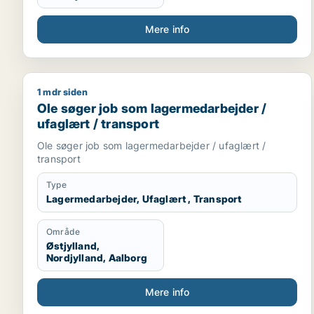
Mere info
1 mdr siden
Ole søger job som lagermedarbejder / ufaglært / t
Ole søger job som lagermedarbejder /
ufaglært / transport
Ole søger job som lagermedarbejder / ufaglært /
transport
Type
Lagermedarbejder, Ufaglært , Transport
Område
Østjylland,
Nordjylland, Aalborg
Mere info