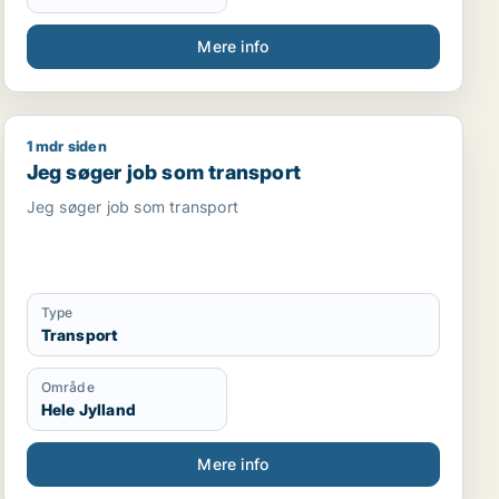
Mere info
1 mdr siden
ionær / ufaglært / transport / chauffør
Jeg søger job som transport
Jeg søger job som transport
Jeg søger job som transport
Type
Transport
Område
Hele Jylland
Mere info