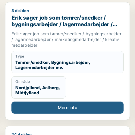
3 d siden
Erik søger job som tømrer/snedker / bygningsarbejd
Erik søger job som tømrer/snedker /
bygningsarbejder / lagermedarbejder /
marketingmedarbejder / kreativ
Erik søger job som tømrer/snedker / bygningsarbejder
medarbejder
/ lagermedarbejder / marketingmedarbejder / kreativ
medarbejder
Type
Tømrer/snedker, Bygningsarbejder,
Lagermedarbejder mv.
Område
Nordjylland, Aalborg,
Midtjylland
Mere info
24 d siden