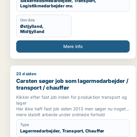
Sikkerhedsmedarbejder, Transport,
Logistikmedarbejder mv.
Område
Østjylland,
Midtjylland
Mere info
23 d siden
Carsten søger job som lagermedarbejder / transpor
Carsten søger job som lagermedarbejder /
transport / chauffør
Kikker efter fast job inden for produktion transport og
lager
Har ikke haft fast job siden 2013 men søger nu noget
mere stabilt arbejde under ordnede forhold
Type
Lagermedarbejder, Transport, Chauffør