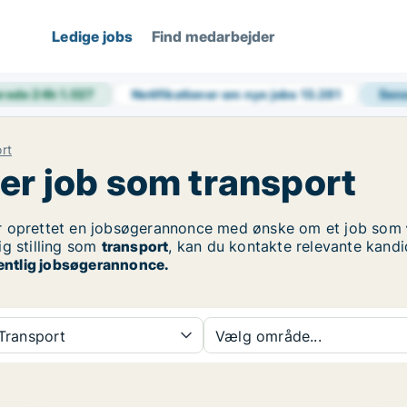
Ledige jobs
Find medarbejder
rede 24h
1.027
Notifikationer om nye jobs
13.281
Sene
rt
er job som transport
r oprettet en jobsøgerannonce med ønske om et job som
ig stilling som
transport
, kan du kontakte relevante kandi
fentlig jobsøgerannonce.
Transport
Vælg område...