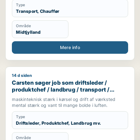
Type
Transport, Chauffør
Område
Midtjylland
Mere info
14 d siden
t / chauffør
Carsten søger job som driftsleder / produktchef / la
Carsten søger job som driftsleder /
produktchef / landbrug / transport /
chauffør
maskinteknisk stærk i kørsel og drift af værksted
mental stærk og vant til mange bolde i luften.
Type
Driftsleder, Produktchef, Landbrug mv.
Område