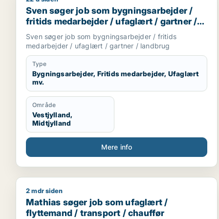
Sven søger job som bygningsarbejder / fritids med
Sven søger job som bygningsarbejder /
fritids medarbejder / ufaglært / gartner /
landbrug
Sven søger job som bygningsarbejder / fritids
medarbejder / ufaglært / gartner / landbrug
Type
Bygningsarbejder, Fritids medarbejder, Ufaglært
mv.
Område
Vestjylland,
Midtjylland
Mere info
2 mdr siden
Mathias søger job som ufaglært / flyttemand / tra
Mathias søger job som ufaglært /
flyttemand / transport / chauffør