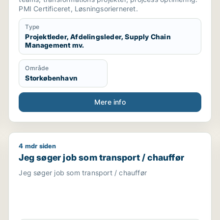
PMI Certificeret, Løsningsorierneret.
Type
Projektleder, Afdelingsleder, Supply Chain
Management mv.
Område
Storkøbenhavn
Mere info
4 mdr siden
sport / logistikmedarbejder / chauffør
Jeg søger job som transport / chauffør
Jeg søger job som transport / chauffør
Jeg søger job som transport / chauffør