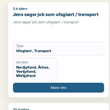
2 d siden
Jens søger job som ufaglært / transport
Jens søger job som ufaglært / transport
Jens søger job som ufaglært / transport
Type
Ufaglært , Transport
Område
Nordjylland, Århus,
Vestjylland,
Midtjylland
Mere info
22 d siden