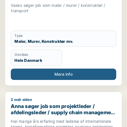
Vasko søger job som maler / murer / konstruktør /
transport
Type
Maler, Murer, Konstruktør mv.
Område
Hele Danmark
Mere info
2 mdr siden
rt / chauffør
Anna søger job som projektleder / afdelingsleder / 
Anna søger job som projektleder /
afdelingsleder / supply chain management
/ produktchef / transport
Har mange års erfaring med ledelse af internationale
teams, transformations projekter, projcess optimering.