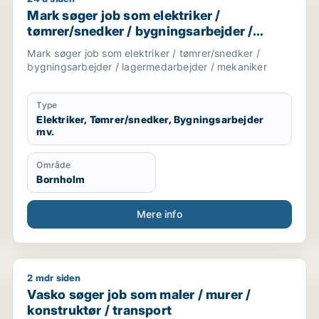
arbejder / ufaglært / gartner / landbrug
Mark søger job som elektriker / tømrer/snedker / b
Mark søger job som elektriker /
tømrer/snedker / bygningsarbejder /
lagermedarbejder / mekaniker
Mark søger job som elektriker / tømrer/snedker /
bygningsarbejder / lagermedarbejder / mekaniker
Type
Elektriker, Tømrer/snedker, Bygningsarbejder
mv.
Område
Bornholm
Mere info
2 mdr siden
nsport / chauffør
Vasko søger job som maler / murer / konstruktør / t
Vasko søger job som maler / murer /
konstruktør / transport