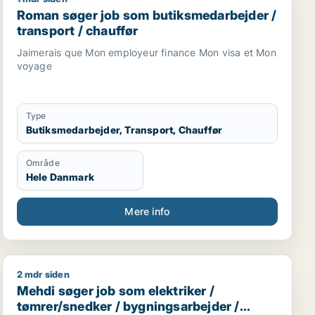
ygningsarbejder / lagermedarbejder / mekaniker
Roman søger job som butiksmedarbejder / transport /
Roman søger job som butiksmedarbejder /
transport / chauffør
Jaimerais que Mon employeur finance Mon visa et Mon
voyage
Type
Butiksmedarbejder, Transport, Chauffør
Område
Hele Danmark
Mere info
2 mdr siden
ransport
Mehdi søger job som elektriker / tømrer/snedker / by
Mehdi søger job som elektriker /
tømrer/snedker / bygningsarbejder /