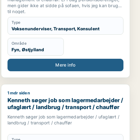
men gider ikke at sidde på sofaen, hvis jeg kan bruges
til noget.
Type
Voksenunderviser, Transport, Konsulent
Område
Fyn, Østjylland
Mere info
1 mdr siden
Kenneth søger job som lagermedarbejder / ufaglært / l
Kenneth søger job som lagermedarbejder /
ufaglært / landbrug / transport / chauffør
Kenneth søger job som lagermedarbejder / ufaglært /
landbrug / transport / chauffør
Type