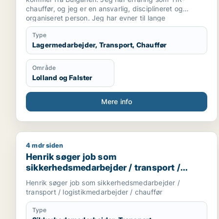
chauffør, og jeg er en ansvarlig, disciplineret og
organiseret person. Jeg har evner til lange
internationale kurser, overholdelse af deadlines og
Type
sikker kørsel af tunge lastbiler. Jeg arbejder roligt
Lagermedarbejder, Transport, Chauffør
under pres, og jeg værdsætter ærlighed og en
professionel indstilling. Jeg er klar til at udvikle og
bidrage med min erfaring og motivation til en fremtidig
Område
arbejdsgiver.
Lolland og Falster
Mere info
4 mdr siden
Henrik søger job som sikkerhedsmedarbejder / tran
Henrik søger job som
sikkerhedsmedarbejder / transport /
logistikmedarbejder / chauffør
Henrik søger job som sikkerhedsmedarbejder /
transport / logistikmedarbejder / chauffør
Type