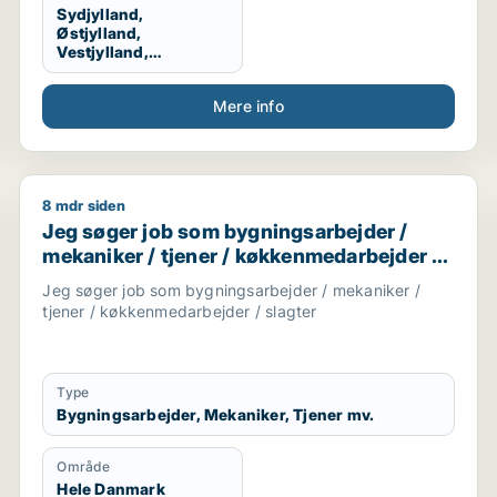
Sydjylland,
Østjylland,
Vestjylland,
Midtjylland
Mere info
8 mdr siden
 transport / logistikmedarbejder / chauffør
Jeg søger job som bygningsarbejder / mekaniker / t
Jeg søger job som bygningsarbejder /
mekaniker / tjener / køkkenmedarbejder /
slagter
Jeg søger job som bygningsarbejder / mekaniker /
tjener / køkkenmedarbejder / slagter
Type
Bygningsarbejder, Mekaniker, Tjener mv.
Område
Hele Danmark