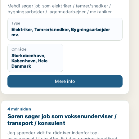
lagermedarbejder / mekaniker
Mehdi søger job som elektriker / tømrer/snedker /
bygningsarbejder / lagermedarbejder / mekaniker
Type
Elektriker, Tømrer/snedker, Bygningsarbejder
mv.
Område
Storkøbenhavn,
København, Hele
Danmark
Mere info
4 mdr siden
supply chain management / produktchef / transport
Søren søger job som voksenunderviser / transport / k
Søren søger job som voksenunderviser /
transport / konsulent
Jeg spænder vidt fra rådgiver indenfor top-
management til chauffør. Er i dag pensionsberettiget,