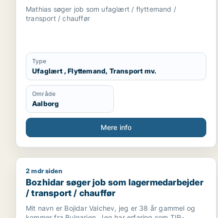
Mathias søger job som ufaglært / flyttemand /
transport / chauffør
Type
Ufaglært , Flyttemand, Transport mv.
Område
Aalborg
Mere info
2 mdr siden
Bozhidar søger job som lagermedarbejder / transpo
Bozhidar søger job som lagermedarbejder
/ transport / chauffør
Mit navn er Bojidar Valchev, jeg er 38 år gammel og
kommer fra Bulgarien. Jeg har erfaring som TIR-