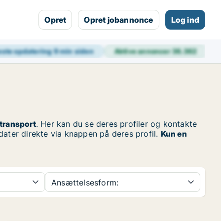
Opret
Opret jobannonce
Log ind
ste opdatering
9 min siden
Aktive annoncer
36.362
transport
. Her kan du se deres profiler og kontakte
dater direkte via knappen på deres profil.
Kun en
Ansættelsesform: