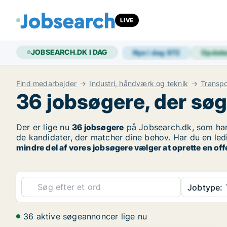
LIVE
JOBSEARCH.DK I DAG
Nye i dag
972
Opdate
Find medarbejder
Industri, håndværk og teknik
Transpo
36 jobsøgere, der søg
Der er lige nu
36 jobsøgere
på Jobsearch.dk, som ha
de kandidater, der matcher dine behov. Har du en led
mindre del af vores jobsøgere vælger at oprette en of
Jobtype:
36 aktive søgeannoncer lige nu