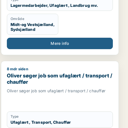
Lagermedarbejder, Ufaglært , Landbrug mv.
Område
Midt-og Vestsjælland,
Sydsjælland
Mere info
8 mdr siden
ndbrug / transport / chauffør
Oliver søger job som ufaglært / transport / chauffør
Oliver søger job som ufaglært / transport /
chauffør
Oliver søger job som ufaglært / transport / chauffør
Type
Ufaglært , Transport, Chauffør