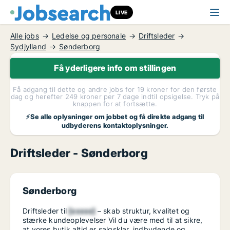
LIVE
Alle jobs
Ledelse og personale
Driftsleder
Sydjylland
Sønderborg
Få yderligere info om stillingen
Få adgang til dette og andre jobs for 19 kroner for den første
dag og herefter 249 kroner per 7 dage indtil opsigelse. Tryk på
knappen for at fortsætte.
⚡Se alle oplysninger om jobbet og få direkte adgang til
udbyderens kontaktoplysninger.
Driftsleder - Sønderborg
Sønderborg
Driftsleder til
[xxxxx]
– skab struktur, kvalitet og
stærke kundeoplevelser Vil du være med til at sikre,
at vores butik altid er salgsklar, indbydende og