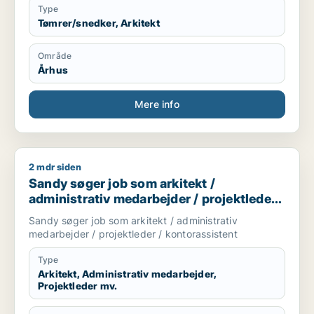
Type
Tømrer/snedker, Arkitekt
Område
Århus
Mere info
2 mdr siden
Sandy søger job som arkitekt / administrativ medarbejder / p
Sandy søger job som arkitekt /
administrativ medarbejder / projektleder /
kontorassistent
Sandy søger job som arkitekt / administrativ
medarbejder / projektleder / kontorassistent
Type
Arkitekt, Administrativ medarbejder,
Projektleder mv.