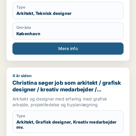
Type
Arkitekt, Teknisk designer
Område
København
Mere info
4 år siden
Christina søger job som arkitekt / grafisk designer / kreativ
Christina søger job som arkitekt / grafisk
designer / kreativ medarbejder /
projektleder / teknisk designer
Arkitekt og designer med erfaring med grafisk
arbejde, projektledelse og byplanlægning
Type
Arkitekt, Grafisk designer, Kreativ medarbejder
mv.