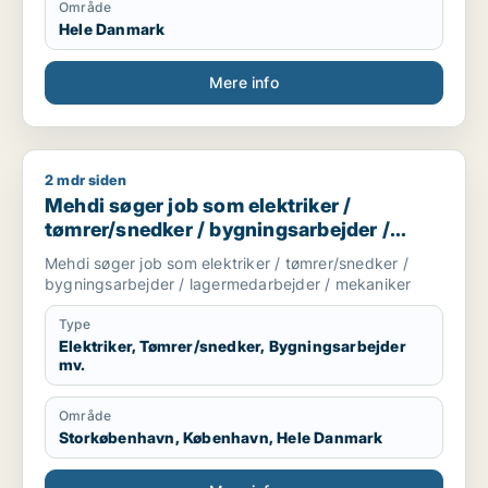
Område
Hele Danmark
Mere info
2 mdr siden
Mehdi søger job som elektriker / tømrer/snedker / bygnings
Mehdi søger job som elektriker /
tømrer/snedker / bygningsarbejder /
lagermedarbejder / mekaniker
Mehdi søger job som elektriker / tømrer/snedker /
bygningsarbejder / lagermedarbejder / mekaniker
Type
Elektriker, Tømrer/snedker, Bygningsarbejder
mv.
Område
Storkøbenhavn, København, Hele Danmark