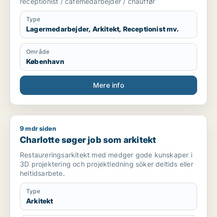
receptionist / cafémedarbejder / chauffør
Type
Lagermedarbejder, Arkitekt, Receptionist mv.
Område
København
Mere info
9 mdr siden
Charlotte søger job som arkitekt
Charlotte søger job som arkitekt
Restaureringsarkitekt med medger gode kunskaper i
3D projektering och projektledning söker deltids eller
heltidsarbete.
Type
Arkitekt