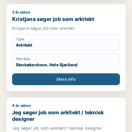
3 år siden
Kristjana søger job som arkitekt
Kristjana søger job som arkitekt
Kristjana søger job som arkitekt
Type
Arkitekt
Område
Storkøbenhavn, Hele Sjælland
Mere info
4 år siden
Jeg søger job som arkitekt / teknisk designer
Jeg søger job som arkitekt / teknisk
designer
Jeg søger job som arkitekt / teknisk designer