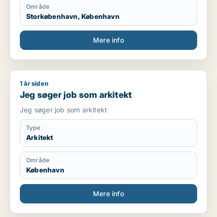
Område
Storkøbenhavn, København
Mere info
1 år siden
Jeg søger job som arkitekt
Jeg søger job som arkitekt
Jeg søger job som arkitekt
Type
Arkitekt
Område
København
Mere info