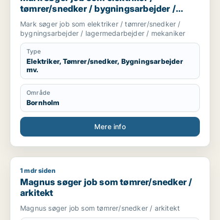
tømrer/snedker / bygningsarbejder /
lagermedarbejder / mekaniker
Mark søger job som elektriker / tømrer/snedker /
bygningsarbejder / lagermedarbejder / mekaniker
Type
Elektriker, Tømrer/snedker, Bygningsarbejder
mv.
Område
Bornholm
Mere info
1 mdr siden
Magnus søger job som tømrer/snedker / arkitekt
Magnus søger job som tømrer/snedker /
arkitekt
Magnus søger job som tømrer/snedker / arkitekt