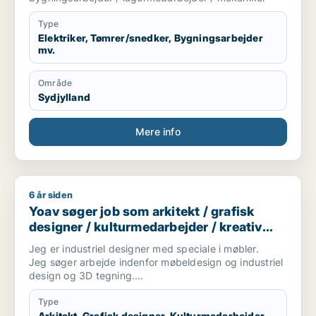
Type
Elektriker, Tømrer/snedker, Bygningsarbejder
mv.
Område
Sydjylland
Mere info
6 år siden
Yoav søger job som arkitekt / grafisk designer / kulturmedar
Yoav søger job som arkitekt / grafisk
designer / kulturmedarbejder / kreativ
medarbejder / produktspecialist
Jeg er industriel designer med speciale i møbler.
Jeg søger arbejde indenfor møbeldesign og industriel
design og 3D tegning.
Jeg er 43 år og har flere års erfaring som
møbeldesigner- og bygger og som sales engineer.
Type
Arkitekt, Grafisk designer, Kulturmedarbejder