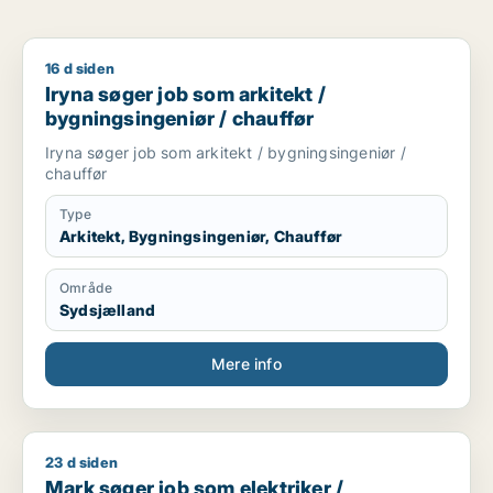
16 d siden
Iryna søger job som arkitekt / bygningsingeniør / chauffør
Iryna søger job som arkitekt /
bygningsingeniør / chauffør
Iryna søger job som arkitekt / bygningsingeniør /
chauffør
Type
Arkitekt, Bygningsingeniør, Chauffør
Område
Sydsjælland
Mere info
23 d siden
Mark søger job som elektriker / tømrer/snedker / bygningsa
Mark søger job som elektriker /