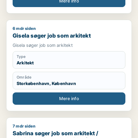
Mere info
6 mdr siden
Gisela søger job som arkitekt
Gisela søger job som arkitekt
Gisela søger job som arkitekt
Type
Arkitekt
Område
Storkøbenhavn, København
Mere info
7 mdr siden
Sabrina søger job som arkitekt / administrativ medarbejder 
Sabrina søger job som arkitekt /