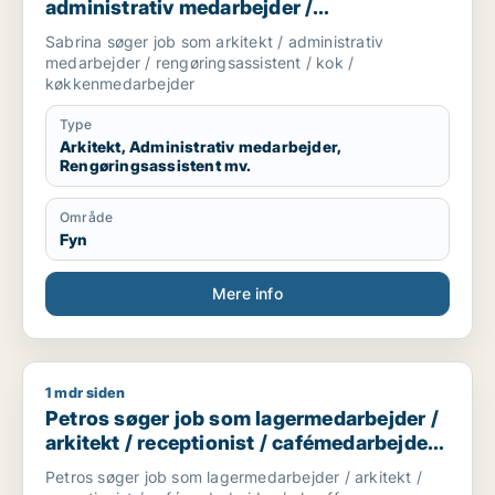
administrativ medarbejder /
rengøringsassistent / kok /
Sabrina søger job som arkitekt / administrativ
køkkenmedarbejder
medarbejder / rengøringsassistent / kok /
køkkenmedarbejder
Type
Arkitekt, Administrativ medarbejder,
Rengøringsassistent mv.
Område
Fyn
Mere info
1 mdr siden
Petros søger job som lagermedarbejder / arkitekt / receptio
Petros søger job som lagermedarbejder /
arkitekt / receptionist / cafémedarbejder /
chauffør
Petros søger job som lagermedarbejder / arkitekt /