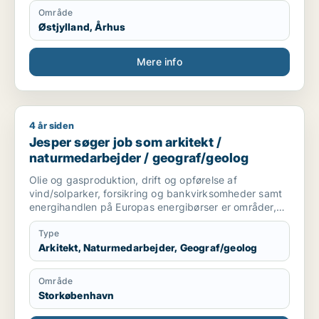
Område
Østjylland, Århus
Mere info
4 år siden
Jesper søger job som arkitekt / naturmedarbejder / geograf
Jesper søger job som arkitekt /
naturmedarbejder / geograf/geolog
Olie og gasproduktion, drift og opførelse af
vind/solparker, forsikring og bankvirksomheder samt
energihandlen på Europas energibørser er områder,
hvor vejr og klima spiller en stadig større rolle. Den
seneste IPCC rapport fortæller, at klimaændringerne
Type
vil forstærke eksisterende problematikker og skabe
Arkitekt, Naturmedarbejder, Geograf/geolog
helt nye udfordringer, hvor der er brug for
atmosfærisk ekspertise og datakompetencer. Jeg har
Område
gennem min karriere skabt værdi for den grønne
Storkøbenhavn
omstilling med opdateret viden og udviklet en
skræddersyet vejrekspertise målrettet