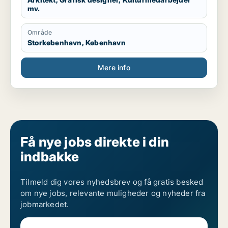
mv.
Område
Storkøbenhavn, København
Mere info
Få nye jobs direkte i din
indbakke
Tilmeld dig vores nyhedsbrev og få gratis besked
om nye jobs, relevante muligheder og nyheder fra
jobmarkedet.