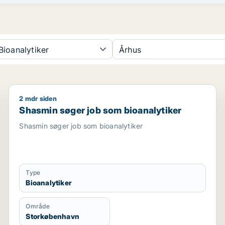
ioanalytiker
Århus
2 mdr siden
er / receptionist / laborant / bioanalytiker
Shasmin søger job som bioanalytiker
Shasmin søger job som bioanalytiker
Shasmin søger job som bioanalytiker
Type
Bioanalytiker
Område
Storkøbenhavn