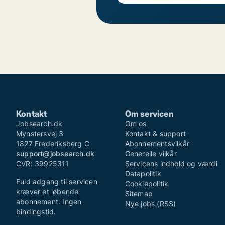
Kontakt
Om servicen
Jobsearch.dk
Om os
Mynstersvej 3
Kontakt & support
1827 Frederiksberg C
Abonnementsvilkår
support@jobsearch.dk
Generelle vilkår
CVR: 39925311
Servicens indhold og værdi
Datapolitik
Fuld adgang til servicen
Cookiepolitik
kræver et løbende
Sitemap
abonnement. Ingen
Nye jobs (RSS)
bindingstid.