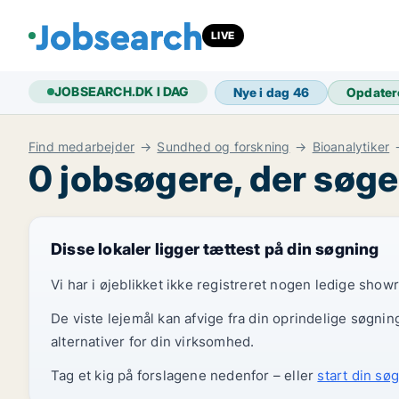
LIVE
JOBSEARCH.DK I DAG
Nye i dag
46
Opdater
Find medarbejder
Sundhed og forskning
Bioanalytiker
0 jobsøgere, der søge
Disse lokaler ligger tættest på din søgning
Vi har i øjeblikket ikke registreret nogen ledige show
De viste lejemål kan afvige fra din oprindelige søgnin
alternativer for din virksomhed.
Tag et kig på forslagene nedenfor – eller
start din søg