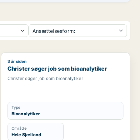
Ansættelsesform:
3 år siden
Christer søger job som bioanalytiker
Christer søger job som bioanalytiker
Christer søger job som bioanalytiker
Type
Bioanalytiker
Område
Hele Sjælland