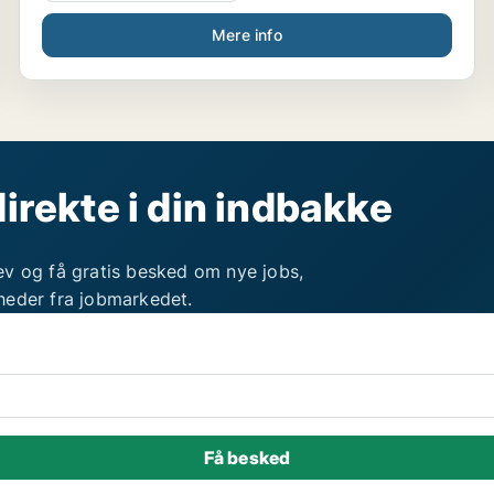
Mere info
direkte i din indbakke
ev og få gratis besked om nye jobs,
heder fra jobmarkedet.