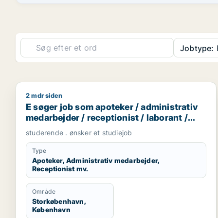
Jobtype:
B
2 mdr siden
E søger job som apoteker / administrativ medarbejd
E søger job som apoteker / administrativ
medarbejder / receptionist / laborant /
bioanalytiker
studerende . ønsker et studiejob
Type
Apoteker, Administrativ medarbejder,
Receptionist mv.
Område
Storkøbenhavn,
København