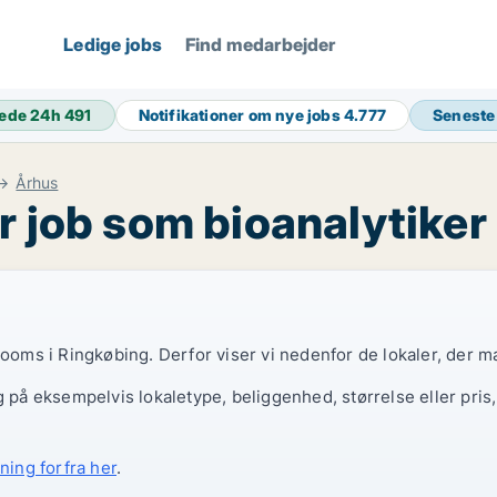
Ledige jobs
Find medarbejder
ede 24h
491
Notifikationer om nye jobs
4.777
Seneste
Århus
r job som bioanalytiker
rooms i Ringkøbing. Derfor viser vi nedenfor de lokaler, der m
g på eksempelvis lokaletype, beliggenhed, størrelse eller pris
ning forfra her
.