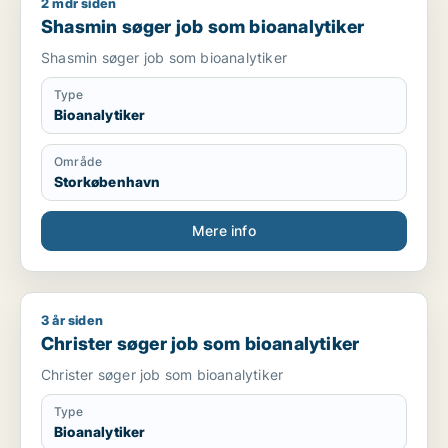
2 mdr siden
Shasmin søger job som bioanalytiker
Shasmin søger job som bioanalytiker
Shasmin søger job som bioanalytiker
Type
Bioanalytiker
Område
Storkøbenhavn
Mere info
3 år siden
Christer søger job som bioanalytiker
Christer søger job som bioanalytiker
Christer søger job som bioanalytiker
Type
Bioanalytiker