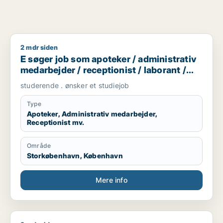
2 mdr siden
E søger job som apoteker / administrativ medarbejder / recept
E søger job som apoteker / administrativ
medarbejder / receptionist / laborant /
bioanalytiker
studerende . ønsker et studiejob
Type
Apoteker, Administrativ medarbejder,
Receptionist mv.
Område
Storkøbenhavn, København
Mere info