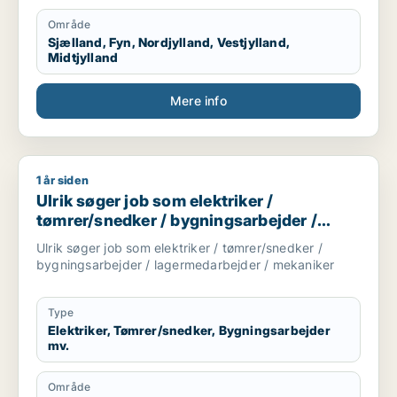
Område
Sjælland, Fyn, Nordjylland, Vestjylland,
Midtjylland
Mere info
1 år siden
Ulrik søger job som elektriker / tømrer/snedker / bygningsa
Ulrik søger job som elektriker /
tømrer/snedker / bygningsarbejder /
lagermedarbejder / mekaniker
Ulrik søger job som elektriker / tømrer/snedker /
bygningsarbejder / lagermedarbejder / mekaniker
Type
Elektriker, Tømrer/snedker, Bygningsarbejder
mv.
Område