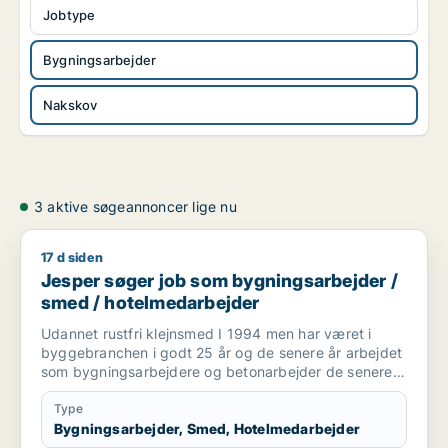
Jobtype
Bygningsarbejder
Nakskov
3 aktive søgeannoncer lige nu
17 d siden
Jesper søger job som bygningsarbejder / smed / hotelmeda
Jesper søger job som bygningsarbejder /
smed / hotelmedarbejder
Udannet rustfri klejnsmed I 1994 men har været i
byggebranchen i godt 25 år og de senere år arbejdet
som bygningsarbejdere og betonarbejder de senere
år som kranfører som jeg er pt.
Type
Bygningsarbejder, Smed, Hotelmedarbejder