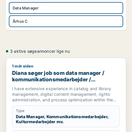
Data Manager
Århus C
3 aktive søgeannoncer lige nu
1 mdr siden
Diana søger job som data manager / kommunikationsmedarbej
Diana søger job som data manager /
kommunikationsmedarbejder /
kulturmedarbejder / kreativ medarbejder /
I have extensive experience in catalog and library
produktspecialist
management, digital content management, rights
administration, and process optimization within the
music and media industries. I have worked managing
digital service provider (DSP) content, ensuring
Type
compliance with guidelines, data structures, media
Data Manager, Kommunikationsmedarbejder,
Kulturmedarbejder mv.
standards, and overseeing large-scale operational
processes. Adept at IP information management,