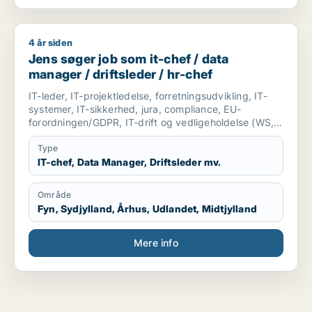
4 år siden
Jens søger job som it-chef / data manager / driftsleder / hr-
Jens søger job som it-chef / data
manager / driftsleder / hr-chef
IT-leder, IT-projektledelse, forretningsudvikling, IT-
systemer, IT-sikkerhed, jura, compliance, EU-
forordningen/GDPR, IT-drift og vedligeholdelse (WS,
Server, netværk). Opsætning af server, samt IT-
installationer/PC/IP-telefoner og fremdrift. Ledelse,
Type
udvikling og implementering af større projekter i en
IT-chef, Data Manager, Driftsleder mv.
hel organisation. indsigt i etablering og udviklingen af
medarbejder i organisationen. Personlig udviklings
Område
samtaler med medarbejder.
Fyn, Sydjylland, Århus, Udlandet, Midtjylland
Rådgivning og sparring inden for IT-udvikling
strategier, stor teknisk indsigt, Telefoni-systemer, IT-
Mere info
forretningsudvikling og service. Besidder en stor
forretnings forståelse både på salg og indkøb,
forhandling af priser til IT, forhandling af
konsulentydelser. Kan rådgive den øverste ledelse i et
forståeligt sprog.