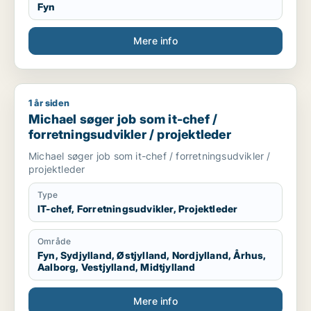
Fyn
Mere info
1 år siden
Michael søger job som it-chef / forretningsudvikler / projekt
Michael søger job som it-chef /
forretningsudvikler / projektleder
Michael søger job som it-chef / forretningsudvikler /
projektleder
Type
IT-chef, Forretningsudvikler, Projektleder
Område
Fyn, Sydjylland, Østjylland, Nordjylland, Århus,
Aalborg, Vestjylland, Midtjylland
Mere info