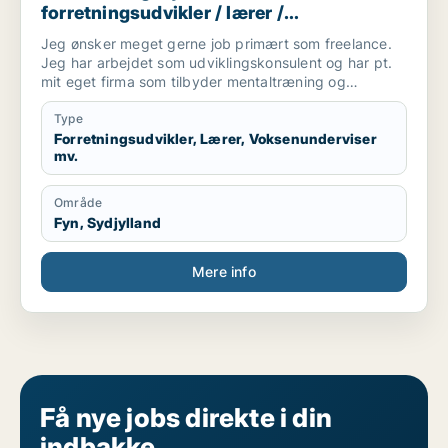
forretningsudvikler / lærer /
voksenunderviser / skoleleder /
Jeg ønsker meget gerne job primært som freelance.
projektleder
Jeg har arbejdet som udviklingskonsulent og har pt.
mit eget firma som tilbyder mentaltræning og
coaching. Jeg vil derfor kan arbejde freelance med 5-
25 arbejdstimer ugentligt.
Type
Forretningsudvikler, Lærer, Voksenunderviser
mv.
Område
Fyn, Sydjylland
Mere info
Få nye jobs direkte i din
indbakke