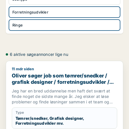
Forretningsudvikler
Ringe
6 aktive søgeannoncer lige nu
11 mdr siden
Oliver søger job som tømrer/snedker / grafisk designer / forr
Oliver søger job som tømrer/snedker /
grafisk designer / forretningsudvikler /
kreativ medarbejder / driftsleder
Jeg har en bred uddannelse men haft det svært at
finde noget de sidste mange år. Jeg elsker at løse
problemer og finde løsninger sammen i et team og
alene.
Jeg er akademisk men også hands on (ingeniør og
Type
snedker). Jeg har laved forskellige tømre arbejde
Tømrer/snedker, Grafisk designer,
Forretningsudvikler mv.
privat, arbejder forskellige produktions virksomheder,