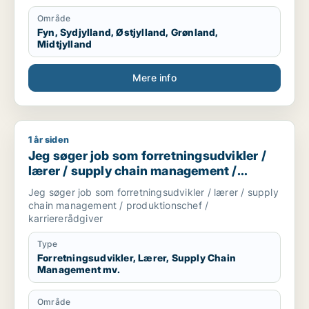
kan bruge mine hænder, læse og laver tekniske
tegninger. Godt til at skitsere ideer, visualiserer,
Område
kommunikation i 7 sproget. Elsker at hjælpe og lede
Fyn, Sydjylland, Østjylland, Grønland,
mennesker. Innovation eller prototype udvikling fra
Midtjylland
Idee til produktion er interessant hvor man også skal
bruger sine hænder. Nye tekknologier some AI/KI.
Mere info
Internationale virksomheder.
1 år siden
Jeg søger job som forretningsudvikler / lærer / supply chai
Jeg søger job som forretningsudvikler /
lærer / supply chain management /
produktionschef / karriererådgiver
Jeg søger job som forretningsudvikler / lærer / supply
chain management / produktionschef /
karriererådgiver
Type
Forretningsudvikler, Lærer, Supply Chain
Management mv.
Område