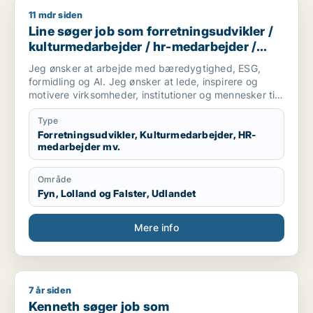
11 mdr siden
Line søger job som forretningsudvikler / kulturmedarbejder 
Line søger job som forretningsudvikler /
kulturmedarbejder / hr-medarbejder /
konsulent
Jeg ønsker at arbejde med bæredygtighed, ESG,
formidling og AI. Jeg ønsker at lede, inspirere og
motivere virksomheder, institutioner og mennesker til
optimere deres forretningsmodel og livssyn for
fremtidig succes for profit, people & planet. Lad os
Type
skabe vores bæredygtige og succesrige virkelighed.
Forretningsudvikler, Kulturmedarbejder, HR-
medarbejder mv.
Område
Fyn, Lolland og Falster, Udlandet
Mere info
7 år siden
Kenneth søger job som forretningsudvikler / lærer / voksenun
Kenneth søger job som