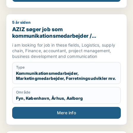
5 år siden
AZIZ søger job som kommunikationsmedarbejder / marketingm
AZIZ søger job som
kommunikationsmedarbejder /
marketingmedarbejder /
i am looking for job in these fields, Logistics, supply
forretningsudvikler /
chain, Finance, accountant, project management,
regnskabsmedarbejder / revisor
business development and communication
Type
Kommunikationsmedarbejder,
Marketingmedarbejder, Forretningsudvikler mv.
Område
Fyn, København, Århus, Aalborg
Mere info