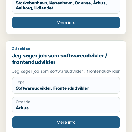
Storkøbenhavn, København, Odense, Århus,
Aalborg, Udlandet
Mere info
2 år siden
Jeg søger job som softwareudvikler / frontendudvikler
Jeg søger job som softwareudvikler /
frontendudvikler
Jeg søger job som softwareudvikler / frontendudvikler
Type
Softwareudvikler, Frontendudvikler
Område
Århus
Mere info