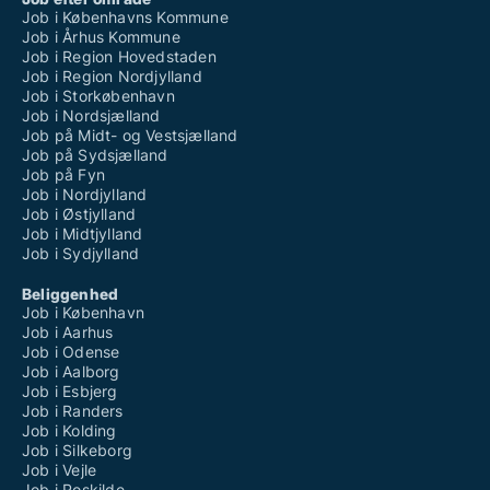
Job i Københavns Kommune
Job i Århus Kommune
Job i Region Hovedstaden
Job i Region Nordjylland
Job i Storkøbenhavn
Job i Nordsjælland
Job på Midt- og Vestsjælland
Job på Sydsjælland
Job på Fyn
Job i Nordjylland
Job i Østjylland
Job i Midtjylland
Job i Sydjylland
Beliggenhed
Job i København
Job i Aarhus
Job i Odense
Job i Aalborg
Job i Esbjerg
Job i Randers
Job i Kolding
Job i Silkeborg
Job i Vejle
Job i Roskilde