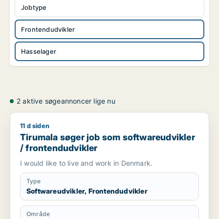
Jobtype
Frontendudvikler
Hasselager
2 aktive søgeannoncer lige nu
11 d siden
Tirumala søger job som softwareudvikler / frontendudvikler
Tirumala søger job som softwareudvikler
/ frontendudvikler
I would like to live and work in Denmark.
Type
Softwareudvikler, Frontendudvikler
Område