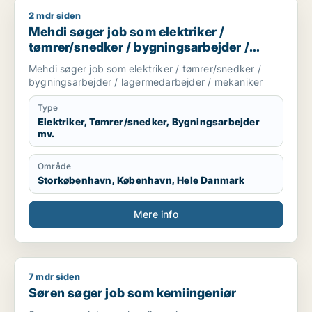
2 mdr siden
Mehdi søger job som elektriker / tømrer/snedker / bygnings
Mehdi søger job som elektriker /
tømrer/snedker / bygningsarbejder /
lagermedarbejder / mekaniker
Mehdi søger job som elektriker / tømrer/snedker /
bygningsarbejder / lagermedarbejder / mekaniker
Type
Elektriker, Tømrer/snedker, Bygningsarbejder
mv.
Område
Storkøbenhavn, København, Hele Danmark
Mere info
7 mdr siden
Søren søger job som kemiingeniør
Søren søger job som kemiingeniør