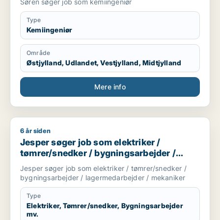
Søren søger job som kemiingeniør
Type
Kemiingeniør
Område
Østjylland, Udlandet, Vestjylland, Midtjylland
Mere info
6 år siden
Jesper søger job som elektriker / tømrer/snedker / bygning
Jesper søger job som elektriker /
tømrer/snedker / bygningsarbejder /
lagermedarbejder / mekaniker
Jesper søger job som elektriker / tømrer/snedker /
bygningsarbejder / lagermedarbejder / mekaniker
Type
Elektriker, Tømrer/snedker, Bygningsarbejder
mv.