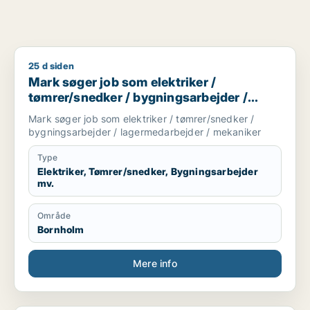
25 d siden
Mark søger job som elektriker / tømrer/snedker / bygningsa
Mark søger job som elektriker /
tømrer/snedker / bygningsarbejder /
lagermedarbejder / mekaniker
Mark søger job som elektriker / tømrer/snedker /
bygningsarbejder / lagermedarbejder / mekaniker
Type
Elektriker, Tømrer/snedker, Bygningsarbejder
mv.
Område
Bornholm
Mere info