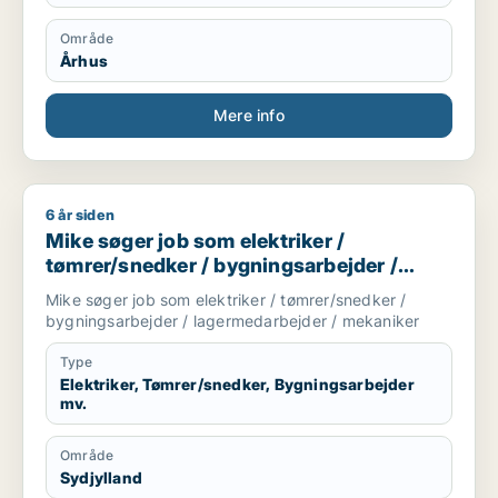
Område
Århus
Mere info
6 år siden
Mike søger job som elektriker / tømrer/snedker / bygningsa
Mike søger job som elektriker /
tømrer/snedker / bygningsarbejder /
lagermedarbejder / mekaniker
Mike søger job som elektriker / tømrer/snedker /
bygningsarbejder / lagermedarbejder / mekaniker
Type
Elektriker, Tømrer/snedker, Bygningsarbejder
mv.
Område
Sydjylland