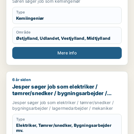
Søren søger job som kemiingeniør
Type
Kemiingeniør
Område
Østjylland, Udlandet, Vestjylland, Midtjylland
Mere info
6 år siden
Jesper søger job som elektriker / tømrer/snedker / bygning
Jesper søger job som elektriker /
tømrer/snedker / bygningsarbejder /
lagermedarbejder / mekaniker
Jesper søger job som elektriker / tømrer/snedker /
bygningsarbejder / lagermedarbejder / mekaniker
Type
Elektriker, Tømrer/snedker, Bygningsarbejder
mv.