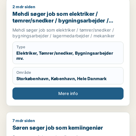
2 mdr siden
Mehdi søger job som elektriker / tømrer/snedker / bygnings
Mehdi søger job som elektriker /
tømrer/snedker / bygningsarbejder /
lagermedarbejder / mekaniker
Mehdi søger job som elektriker / tømrer/snedker /
bygningsarbejder / lagermedarbejder / mekaniker
Type
Elektriker, Tømrer/snedker, Bygningsarbejder
mv.
Område
Storkøbenhavn, København, Hele Danmark
Mere info
7 mdr siden
Søren søger job som kemiingeniør
Søren søger job som kemiingeniør