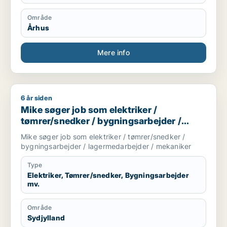
Område
Århus
Mere info
6 år siden
Mike søger job som elektriker / tømrer/snedker / bygningsa
Mike søger job som elektriker /
tømrer/snedker / bygningsarbejder /
lagermedarbejder / mekaniker
Mike søger job som elektriker / tømrer/snedker /
bygningsarbejder / lagermedarbejder / mekaniker
Type
Elektriker, Tømrer/snedker, Bygningsarbejder
mv.
Område
Sydjylland