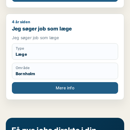
4 år siden
Jeg søger job som læge
Jeg søger job som læge
Jeg søger job som læge
Type
Læge
Område
Bornholm
Mere info