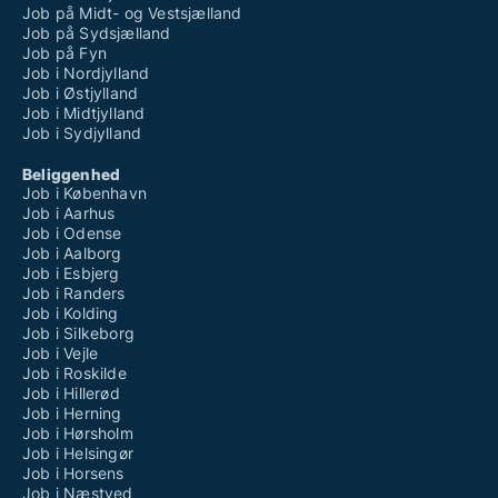
Job på Midt- og Vestsjælland
Job på Sydsjælland
Job på Fyn
Job i Nordjylland
Job i Østjylland
Job i Midtjylland
Job i Sydjylland
Beliggenhed
Job i København
Job i Aarhus
Job i Odense
Job i Aalborg
Job i Esbjerg
Job i Randers
Job i Kolding
Job i Silkeborg
Job i Vejle
Job i Roskilde
Job i Hillerød
Job i Herning
Job i Hørsholm
Job i Helsingør
Job i Horsens
Job i Næstved