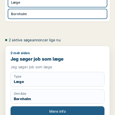
Læge
Bornholm
2 aktive søgeannoncer lige nu
2 mdr siden
Jeg søger job som læge
Jeg søger job som læge
Jeg søger job som læge
Type
Læge
Område
Bornholm
Mere info