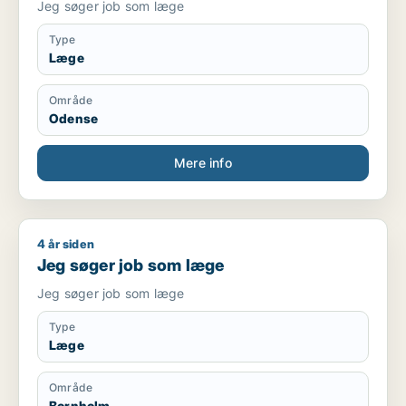
Jeg søger job som læge
Type
Læge
Område
Odense
Mere info
4 år siden
Jeg søger job som læge
Jeg søger job som læge
Jeg søger job som læge
Type
Læge
Område
Bornholm