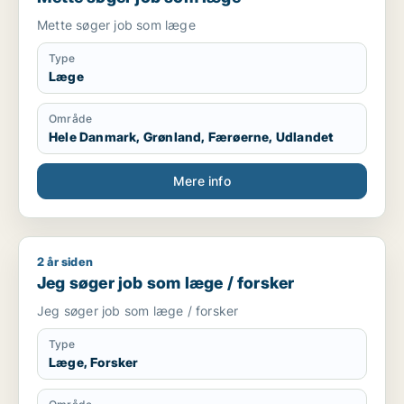
Mette søger job som læge
Type
Læge
Område
Hele Danmark, Grønland, Færøerne, Udlandet
Mere info
2 år siden
Jeg søger job som læge / forsker
Jeg søger job som læge / forsker
Jeg søger job som læge / forsker
Type
Læge, Forsker