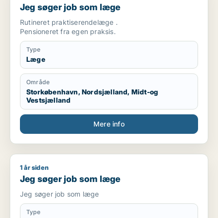
Jeg søger job som læge
Rutineret praktiserendelæge .
Pensioneret fra egen praksis.
Type
Læge
Område
Storkøbenhavn, Nordsjælland, Midt-og
Vestsjælland
Mere info
1 år siden
Jeg søger job som læge
Jeg søger job som læge
Jeg søger job som læge
Type