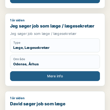
1 år siden
Jeg søger job som læge / lægesekretær
Jeg søger job som læge / lægesekretær
Jeg søger job som læge / lægesekretær
Type
Læge, Lægesekretær
Område
Odense, Århus
Mere info
1 år siden
David søger job som læge
David søger job som læge