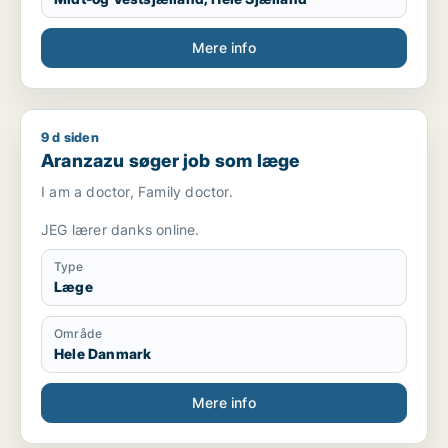
Mere info
9 d siden
Aranzazu søger job som læge
Aranzazu søger job som læge
I am a doctor, Family doctor.
JEG lærer danks online.
Type
Læge
Område
Hele Danmark
Mere info