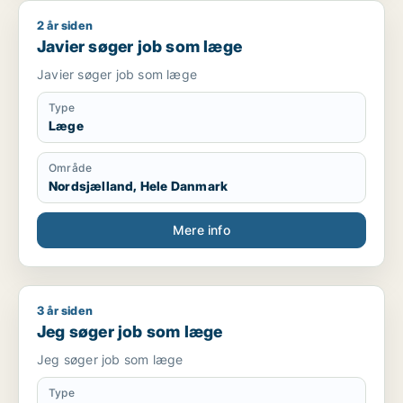
2 år siden
Javier søger job som læge
Javier søger job som læge
Javier søger job som læge
Type
Læge
Område
Nordsjælland, Hele Danmark
Mere info
3 år siden
Jeg søger job som læge
Jeg søger job som læge
Jeg søger job som læge
Type