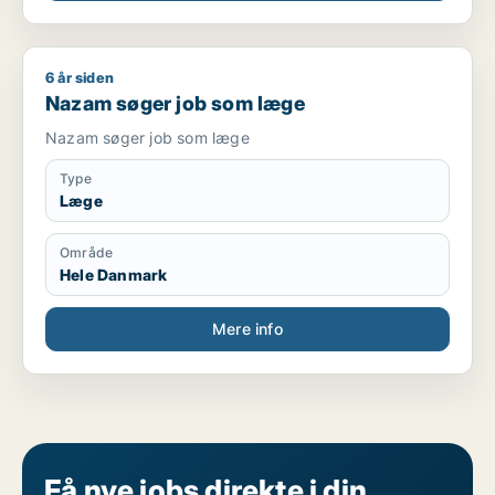
6 år siden
Nazam søger job som læge
Nazam søger job som læge
Nazam søger job som læge
Type
Læge
Område
Hele Danmark
Mere info
Få nye jobs direkte i din