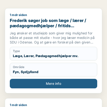
1 mdr siden
Frederik søger job som læge / lærer / pædagogmedhjælper /
Frederik søger job som læge / lærer /
pædagogmedhjælper / fritids
medarbejder
Jeg ønsker et studiejob som giver mig mulighed for
både at passe mit studie - hvor jeg læser medicin på
SDU i Odense. Og at gøre en forskel på den given
arbejdsplads.
Type
Læge, Lærer, Pædagogmedhjælper mv.
Område
Fyn, Sydjylland
Mere info
1 mdr siden
Haifaa søger job som læge / konsulent