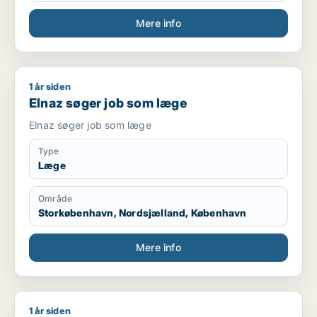
Mere info
1 år siden
Elnaz søger job som læge
Elnaz søger job som læge
Elnaz søger job som læge
Type
Læge
Område
Storkøbenhavn, Nordsjælland, København
Mere info
1 år siden
Jeg søger job som læge