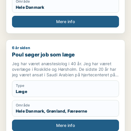
Område
Hele Danmark
Mere info
6 år siden
Poul søger job som læge
Poul søger job som læge
Jeg har været anæstesiolog i 40 år. Jeg har været
overlæge i Roskilde og Hørsholm. De sidste 20 år har
jeg været ansat i Saudi Arabien på hjertecenteret på
to højprofilerede hospitaler, King Faisal Specialist
Hospital og King Fahad Medical City. Jeg har været
Type
tilknyttet “The royal Clinic”, som tog vare på den
Læge
saudiske konge.
Jeg sluttede i december 2019
Område
Hele Danmark, Grønland, Færøerne
Mere info