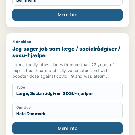
Mere info
4 år siden
Jeg søger job som læge / socialrådgiver / sosu-hjælper
Jeg søger job som læge / socialrådgiver /
sosu-hjælper
I am a family physician with more than 22 years of
exp in healthcare and fully vaccinated and with
booster dose against covid 19 and was ateam
manager in covid 19 management and vaccination
drive and have post graduate diploma in orthopedics
Type
and trauma, and actively looking for Clinicial OR Non-
Læge, Socialrådgiver, SOSU-hjælper
Clinical healthcare jobs in Denmark
Område
Hele Danmark
Mere info