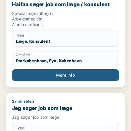
Haifaa søger job som læge / konsulent
Speciallægestilling i :
Arbejdsmedicin
Almen medicin
Rusmiddel behandling
Kommune læge
Type
Læge, Konsulent
Område
Storkøbenhavn, Fyn, København
Mere info
2 mdr siden
Jeg søger job som læge
Jeg søger job som læge
Jeg søger job som læge
Type