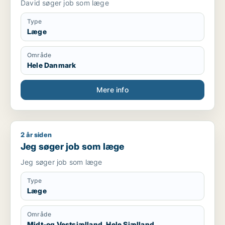
David søger job som læge
Type
Læge
Område
Hele Danmark
Mere info
2 år siden
Jeg søger job som læge
Jeg søger job som læge
Jeg søger job som læge
Type
Læge
Område
Midt-og Vestsjælland, Hele Sjælland