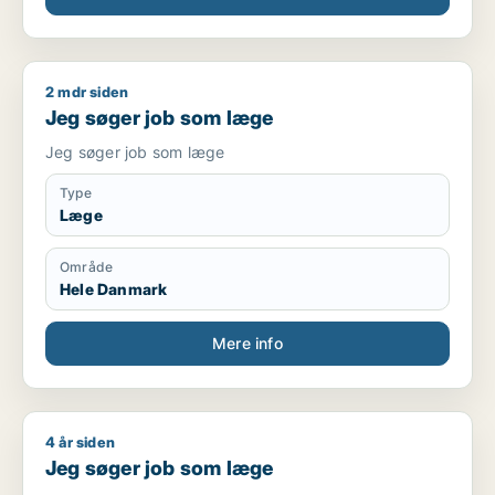
2 mdr siden
Jeg søger job som læge
Jeg søger job som læge
Jeg søger job som læge
Type
Læge
Område
Hele Danmark
Mere info
4 år siden
Jeg søger job som læge
Jeg søger job som læge