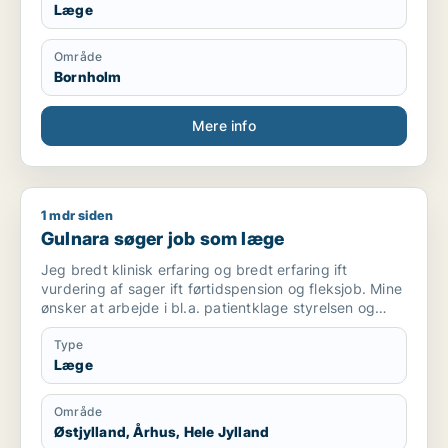
Læge
Område
Bornholm
Mere info
1 mdr siden
Gulnara søger job som læge
Gulnara søger job som læge
Jeg bredt klinisk erfaring og bredt erfaring ift
vurdering af sager ift førtidspension og fleksjob. Mine
ønsker at arbejde i bl.a. patientklage styrelsen og
lignende institutioner.
Type
Læge
Område
Østjylland, Århus, Hele Jylland