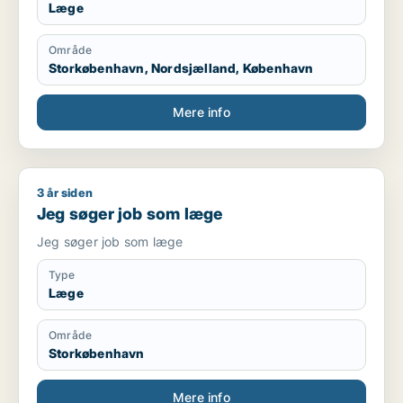
Læge
Område
Storkøbenhavn, Nordsjælland, København
Mere info
3 år siden
Jeg søger job som læge
Jeg søger job som læge
Jeg søger job som læge
Type
Læge
Område
Storkøbenhavn
Mere info