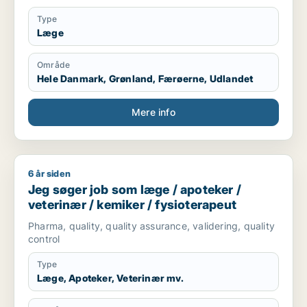
Type
Læge
Område
Hele Danmark, Grønland, Færøerne, Udlandet
Mere info
6 år siden
Jeg søger job som læge / apoteker / veterinær / kemiker / f
Jeg søger job som læge / apoteker /
veterinær / kemiker / fysioterapeut
Pharma, quality, quality assurance, validering, quality
control
Type
Læge, Apoteker, Veterinær mv.