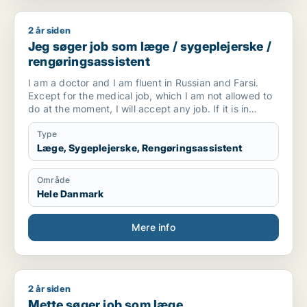
2 år siden
Jeg søger job som læge / sygeplejerske / rengøringsassiste
Jeg søger job som læge / sygeplejerske /
rengøringsassistent
I am a doctor and I am fluent in Russian and Farsi.
Except for the medical job, which I am not allowed to
do at the moment, I will accept any job. If it is in
Randers, skiv or Aalborg, it is better because I will
probably rent a house in these three cities.
Type
Læge, Sygeplejerske, Rengøringsassistent
Område
Hele Danmark
Mere info
2 år siden
Mette søger job som læge
Mette søger job som læge