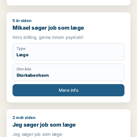
5 år siden
Mikael søger job som læge
Mikael søger job som læge
Intro stilling, gerne innom psykiatri
Type
Læge
Område
Storkøbenhavn
Mere info
2 mdr siden
Jeg søger job som læge
Jeg søger job som læge
Jeg søger job som læge