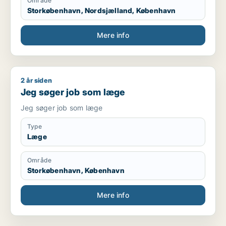
Område
Storkøbenhavn, Nordsjælland, København
Mere info
2 år siden
Jeg søger job som læge
Jeg søger job som læge
Jeg søger job som læge
Type
Læge
Område
Storkøbenhavn, København
Mere info