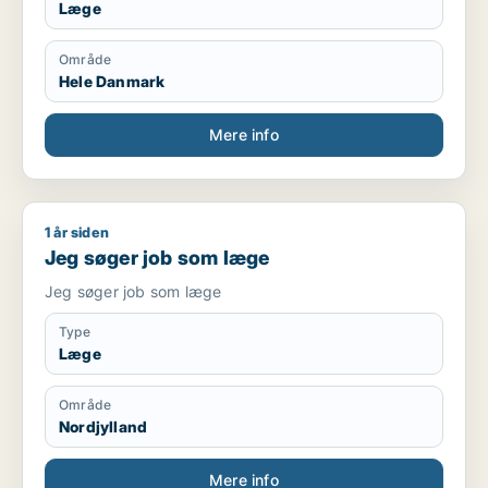
Læge
Område
Hele Danmark
Mere info
1 år siden
Jeg søger job som læge
Jeg søger job som læge
Jeg søger job som læge
Type
Læge
Område
Nordjylland
Mere info