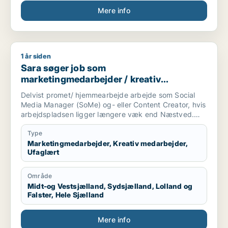
Mere info
1 år siden
Sara søger job som marketingmedarbejder / kreativ medarbe
Sara søger job som
marketingmedarbejder / kreativ
medarbejder / ufaglært
Delvist promet/ hjemmearbejde arbejde som Social
Media Manager (SoMe) og- eller Content Creator, hvis
arbejdspladsen ligger længere væk end Næstved.
Har en søn på 7 hveranden uge.
Type
Kompetencer:
Marketingmedarbejder, Kreativ medarbejder,
Ufaglært
- Certifikat fra kurser som Content Creator gennem
HomeyMedia og Online UGC Academy.
Område
Midt-og Vestsjælland, Sydsjælland, Lolland og
- Canva
Falster, Hele Sjælland
- Office
- Outlook
Mere info
- Kundeservice