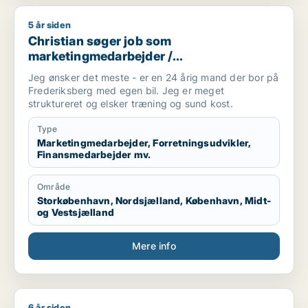
5 år siden
Christian søger job som marketingmedarbejder / forretningsu
Christian søger job som
marketingmedarbejder /
forretningsudvikler / finansmedarbejder /
Jeg ønsker det meste - er en 24 årig mand der bor på
tjener
Frederiksberg med egen bil. Jeg er meget
struktureret og elsker træning og sund kost.
Type
Marketingmedarbejder, Forretningsudvikler,
Finansmedarbejder mv.
Område
Storkøbenhavn, Nordsjælland, København, Midt-
og Vestsjælland
Mere info
6 år siden