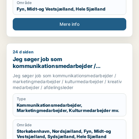
Område
Fyn, Midt-og Vestsjælland, Hele Sjælland
Mere info
24 d siden
Jeg søger job som kommunikationsmedarbejder / marketingme
Jeg søger job som
kommunikationsmedarbejder /
marketingmedarbejder /
Jeg søger job som kommunikationsmedarbejder /
kulturmedarbejder / kreativ medarbejder /
marketingmedarbejder / kulturmedarbejder / kreativ
afdelingsleder
medarbejder / afdelingsleder
Type
Kommunikationsmedarbejder,
Marketingmedarbejder, Kulturmedarbejder mv.
Område
Storkøbenhavn, Nordsjælland, Fyn, Midt-og
Vestsjælland, Sydsjælland, Hele Sjælland