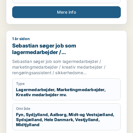
Mere info
1 år siden
Sebastian søger job som lagermedarbejder / marketingmedar
Sebastian søger job som
lagermedarbejder /
marketingmedarbejder / kreativ
Sebastian søger job som lagermedarbejder /
medarbejder / rengøringsassistent /
marketingmedarbejder / kreativ medarbejder /
sikkerhedsmedarbejder
rengøringsassistent / sikkerhedsme...
Type
Lagermedarbejder, Marketingmedarbejder,
Kreativ medarbejder mv.
Område
Fyn, Sydjylland, Aalborg, Midt-og Vestsjælland,
Sydsjælland, Hele Danmark, Vestjylland,
Midtjylland