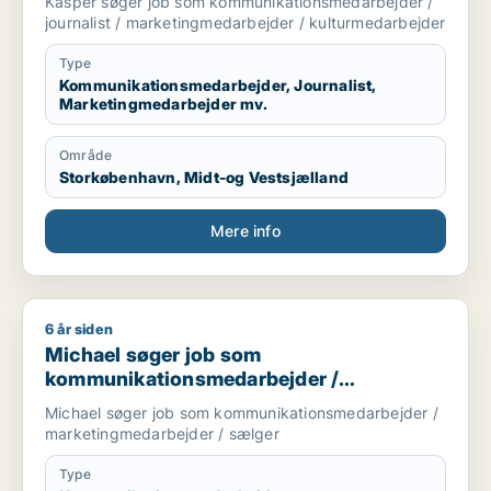
Kasper søger job som kommunikationsmedarbejder /
udpræget humoristisk sans- og en skarp kant, hvor
kulturmedarbejder
journalist / marketingmedarbejder / kulturmedarbejder
det er påkrævet.
Type
Kommunikationsmedarbejder, Journalist,
Marketingmedarbejder mv.
Område
Storkøbenhavn, Midt-og Vestsjælland
Mere info
6 år siden
Michael søger job som kommunikationsmedarbejder / marke
Michael søger job som
kommunikationsmedarbejder /
marketingmedarbejder / sælger
Michael søger job som kommunikationsmedarbejder /
marketingmedarbejder / sælger
Type