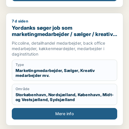
- Mine kompetencer fra stilling som projektkoordinator
7 d siden
Yordanks søger job som marketingmedarbejder / sælger / kre
Yordanks søger job som
marketingmedarbejder / sælger / kreativ
medarbejder / produktspecialist / kok
Piccoline, detailhandel medarbejder, back office
medarbejder, køkkenmeardejder, medarbejder i
daginstitution
Type
Marketingmedarbejder, Sælger, Kreativ
medarbejder mv.
Område
Storkøbenhavn, Nordsjælland, København, Midt-
og Vestsjælland, Sydsjælland
Mere info