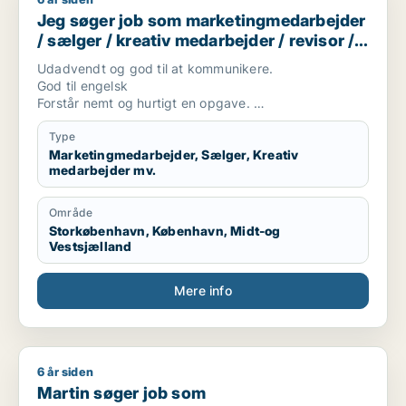
Jeg søger job som marketingmedarbejder / sælger / kreativ 
Jeg søger job som marketingmedarbejder
/ sælger / kreativ medarbejder / revisor /
finansmedarbejder
Udadvendt og god til at kommunikere.
God til engelsk
Forstår nemt og hurtigt en opgave.
Positiv.
Engageret og pålidelig.
Type
Marketingmedarbejder, Sælger, Kreativ
medarbejder mv.
Område
Storkøbenhavn, København, Midt-og
Vestsjælland
Mere info
6 år siden
Martin søger job som marketingmedarbejder / sælger / kons
Martin søger job som