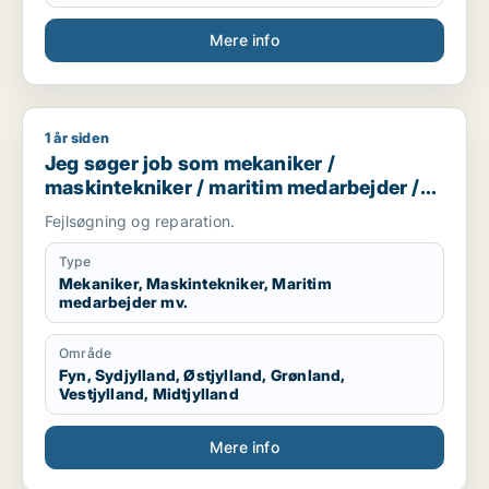
Mere info
1 år siden
Jeg søger job som mekaniker / maskintekniker / maritim me
Jeg søger job som mekaniker /
maskintekniker / maritim medarbejder /
smed / naturmedarbejder
Fejlsøgning og reparation.
Type
Mekaniker, Maskintekniker, Maritim
medarbejder mv.
Område
Fyn, Sydjylland, Østjylland, Grønland,
Vestjylland, Midtjylland
Mere info