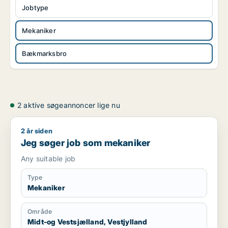
Jobtype
Mekaniker
Bækmarksbro
2 aktive søgeannoncer lige nu
2 år siden
Jeg søger job som mekaniker
Jeg søger job som mekaniker
Any suitable job
Type
Mekaniker
Område
Midt-og Vestsjælland, Vestjylland