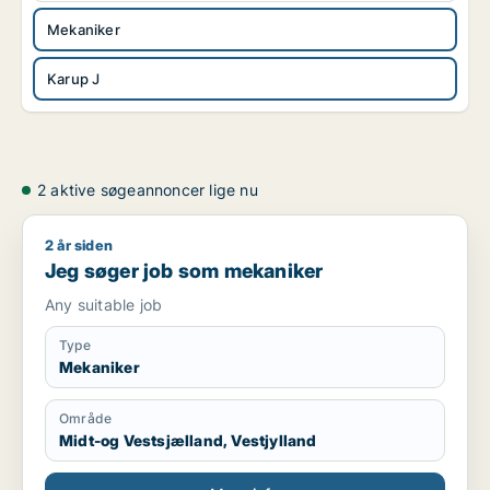
Mekaniker
Karup J
2 aktive søgeannoncer lige nu
2 år siden
Jeg søger job som mekaniker
Jeg søger job som mekaniker
Any suitable job
Type
Mekaniker
Område
Midt-og Vestsjælland, Vestjylland