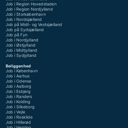
Job i Region Hovedstaden
Job i Region Nordjylland
Job i Storkøbenhavn
Job i Nordsjælland
Job på Midt- og Vestsjælland
Job på Sydsjælland
Job på Fyn
Job i Nordjylland
Job i Østjylland
Job i Midtjylland
Job i Sydjylland
Beliggenhed
Job i København
Job i Aarhus
Job i Odense
Job i Aalborg
Job i Esbjerg
Job i Randers
Job i Kolding
Job i Silkeborg
Job i Vejle
Job i Roskilde
Job i Hillerød
Job i Herning