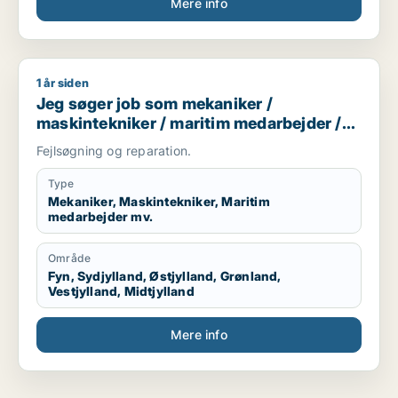
Mere info
1 år siden
Jeg søger job som mekaniker / maskintekniker / maritim me
Jeg søger job som mekaniker /
maskintekniker / maritim medarbejder /
smed / naturmedarbejder
Fejlsøgning og reparation.
Type
Mekaniker, Maskintekniker, Maritim
medarbejder mv.
Område
Fyn, Sydjylland, Østjylland, Grønland,
Vestjylland, Midtjylland
Mere info