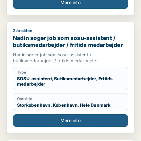
Mere info
2 år siden
Nadin søger job som sosu-assistent / butiksmedarbejder / fr
Nadin søger job som sosu-assistent /
butiksmedarbejder / fritids medarbejder
Nadin søger job som sosu-assistent /
butiksmedarbejder / fritids medarbejder
Type
SOSU-assistent, Butiksmedarbejder, Fritids
medarbejder
Område
Storkøbenhavn, København, Hele Danmark
Mere info