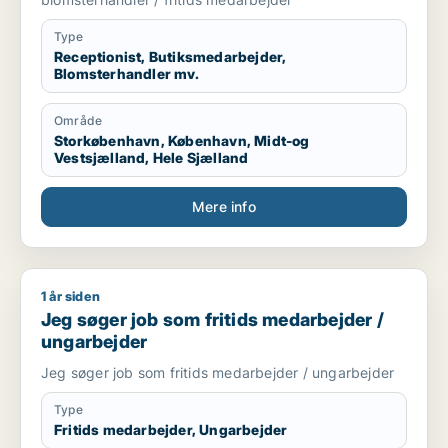
Type
Receptionist, Butiksmedarbejder,
Blomsterhandler mv.
Område
Storkøbenhavn, København, Midt-og
Vestsjælland, Hele Sjælland
Mere info
1 år siden
Jeg søger job som fritids medarbejder / ungarbejder
Jeg søger job som fritids medarbejder /
ungarbejder
Jeg søger job som fritids medarbejder / ungarbejder
Type
Fritids medarbejder, Ungarbejder