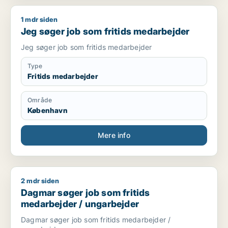
1 mdr siden
Jeg søger job som fritids medarbejder
Jeg søger job som fritids medarbejder
Jeg søger job som fritids medarbejder
Type
Fritids medarbejder
Område
København
Mere info
2 mdr siden
Dagmar søger job som fritids medarbejder / ungarbejder
Dagmar søger job som fritids
medarbejder / ungarbejder
Dagmar søger job som fritids medarbejder /