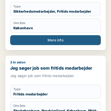
Type
Sikkerhedsmedarbejder, Fritids medarbejder
Område
København
Mere info
3 år siden
Jeg søger job som fritids medarbejder
Jeg søger job som fritids medarbejder
Jeg søger job som fritids medarbejder
Type
Fritids medarbejder
Område
Storkøbenhavn, Nordsjælland, København, Midt-