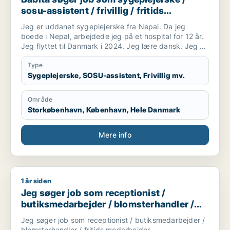
Sprog dansk engels fransk
sosu-assistent / frivillig / fritids
Ide og koncept design udvikler og konsulent
medarbejder
Jeg er uddanet sygeplejerske fra Nepal. Da jeg
boede i Nepal, arbejdede jeg på et hospital for 12 år.
Jeg flyttet til Danmark i 2024. Jeg lære dansk. Jeg vil
gerne arbejde som SOSU hjælper(ufaglærte).
Type
Sygeplejerske, SOSU-assistent, Frivillig mv.
Område
Storkøbenhavn, København, Hele Danmark
Mere info
1 år siden
Jeg søger job som receptionist / butiksmedarbejder / blomst
Jeg søger job som receptionist /
butiksmedarbejder / blomsterhandler /
fritids medarbejder
Jeg søger job som receptionist / butiksmedarbejder /
blomsterhandler / fritids medarbejder