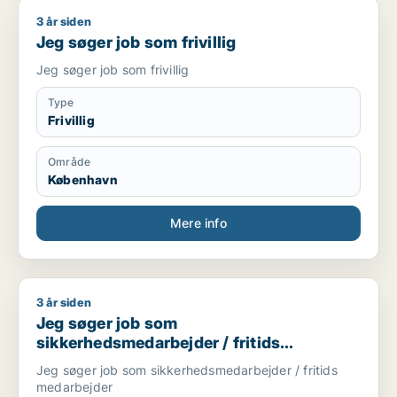
3 år siden
Jeg søger job som frivillig
Jeg søger job som frivillig
Jeg søger job som frivillig
Type
Frivillig
Område
København
Mere info
3 år siden
Jeg søger job som sikkerhedsmedarbejder / fritids medarbe
Jeg søger job som
sikkerhedsmedarbejder / fritids
medarbejder
Jeg søger job som sikkerhedsmedarbejder / fritids
medarbejder