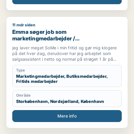
11 mdr siden
Emma søger job som marketingmedarbejder / butiksmedarbej
Emma søger job som
marketingmedarbejder /
butiksmedarbejder / fritids medarbejder
jeg laver meget SoMe i min fritid og gør mig klogere
på det hver dag, derudover har jeg arbejdet som
salgsassistent i netto og normal på strøget 1 år på
hvert job, og til sidst har jeg været
tjener/servicemedarbejder på en sushi rataurant i
Type
omrking 1,5 år
Marketingmedarbejder, Butiksmedarbejder,
Fritids medarbejder
Område
Storkøbenhavn, Nordsjælland, København
Mere info