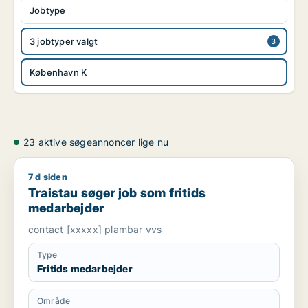
Jobtype
3 jobtyper valgt
København K
23 aktive søgeannoncer lige nu
7 d siden
Traistau søger job som fritids medarbejder
Traistau søger job som fritids
medarbejder
contact [xxxxx] plambar vvs
Type
Fritids medarbejder
Område