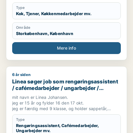
naturligt i mig at kunne håndtere travle hverdage.
Type
Helt ordinært er jeg fleksibel- og kan være til
Kok, Tjener, Køkkenmedarbejder mv.
rådighed på jobbet det meste af tiden, det gælder
også weekender og ferie.
Område
Jeg håber meget på at høre nærmere fra jer.
Storkøbenhavn, København
Med venlig hilsen
Mere info
Riham Bertawi
6 år siden
Linea søger job som rengøringsassistent / cafémedarbejder
Linea søger job som rengøringsassistent
/ cafémedarbejder / ungarbejder /
kundeservicemedarbejder
mit navn er Linea Johansen.
jeg er 15 år og fylder 16 den 17 okt.
jeg er færdig med 9 klasse, og holder sappetår,
derfor søger jeg fuldtidsjob.
jeg er en smilende og imødekommende person, og
Type
altid frisk på nye udfordringer.
Rengøringsassistent, Cafémedarbejder,
Ungarbejder mv.
jeg er meget god til skriftlig og mundtlig, jeg taler