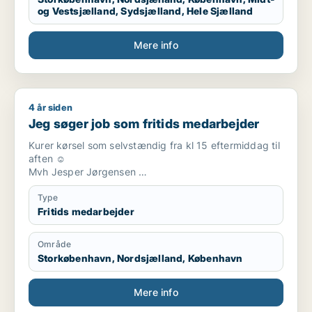
og Vestsjælland, Sydsjælland, Hele Sjælland
Mere info
4 år siden
Jeg søger job som fritids medarbejder
Jeg søger job som fritids medarbejder
Kurer kørsel som selvstændig fra kl 15 eftermiddag til
aften ☺️
Mvh Jesper Jørgensen
Tlf [xxxxx]
Type
Fritids medarbejder
Område
Storkøbenhavn, Nordsjælland, København
Mere info