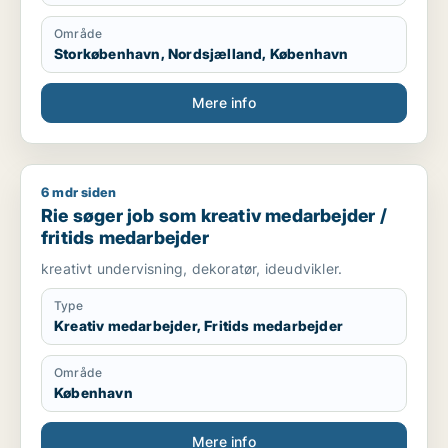
Område
Storkøbenhavn, Nordsjælland, København
Mere info
6 mdr siden
Rie søger job som kreativ medarbejder / fritids medarbejder
Rie søger job som kreativ medarbejder /
fritids medarbejder
kreativt undervisning, dekoratør, ideudvikler.
Type
Kreativ medarbejder, Fritids medarbejder
Område
København
Mere info