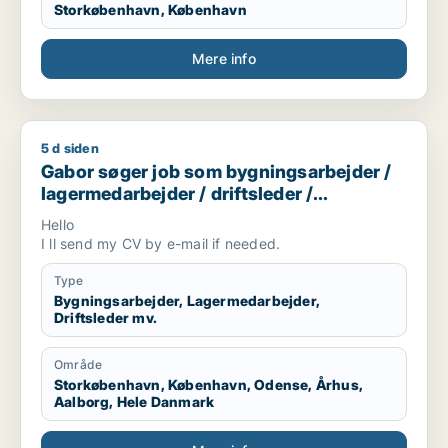
Storkøbenhavn, København
Mere info
5 d siden
Gabor søger job som bygningsarbejder / lagermedarbejder / d
Gabor søger job som bygningsarbejder /
lagermedarbejder / driftsleder /
ungarbejder / ufaglært
Hello
I ll send my CV by e-mail if needed.
Type
Bygningsarbejder, Lagermedarbejder,
Driftsleder mv.
Område
Storkøbenhavn, København, Odense, Århus,
Aalborg, Hele Danmark