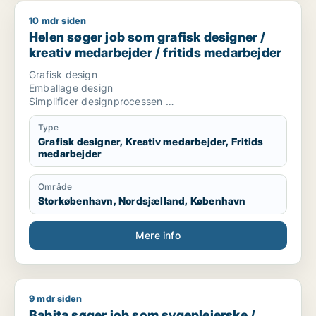
10 mdr siden
Helen søger job som grafisk designer / kreativ medarbejder 
Helen søger job som grafisk designer /
kreativ medarbejder / fritids medarbejder
Grafisk design
Emballage design
Simplificer designprocessen
CVI/design manual udførelse vedligehold og udvikling
Animationer
Type
Video udvikling
Grafisk designer, Kreativ medarbejder, Fritids
medarbejder
Trend mood boards
Tilbudsdesign
Adobe cloud programmer
Område
Excel design
Storkøbenhavn, Nordsjælland, København
Andre design områder
Skolevikar
Skoleundervisning
Mere info
Unge uddannelser underviser
Grafis design underviser
Kreativ leder
Fritidsklub medarbejder
9 mdr siden
Babita søger job som sygeplejerske / sosu-assistent / frivilli
Unge medarbejder
Babita søger job som sygeplejerske /
Coach unge