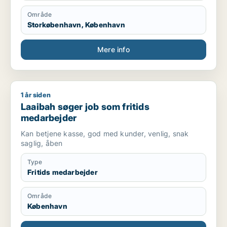
Område
Storkøbenhavn, København
Mere info
1 år siden
Laaibah søger job som fritids medarbejder
Laaibah søger job som fritids
medarbejder
Kan betjene kasse, god med kunder, venlig, snak
saglig, åben
Type
Fritids medarbejder
Område
København