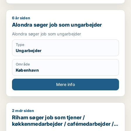
6 år siden
Alondra søger job som ungarbejder
Alondra søger job som ungarbejder
Alondra søger job som ungarbejder
Type
Ungarbejder
Område
København
Mere info
2 mdr siden
Riham søger job som tjener / køkkenmedarbejder / cafémeda
Riham søger job som tjener /
køkkenmedarbejder / cafémedarbejder /
butiksmedarbejder / blomsterhandler