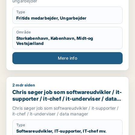
ungarbejder
Type
Fritids medarbejder, Ungarbejder
Område
Storkøbenhavn, København, Midt-og
Vestsjælland
Mere info
2 mdr siden
Chris søger job som softwareudvikler / it-supporter / it-chef
Chris søger job som softwareudvikler / it-
supporter / it-chef / it-underviser / data
manager
Chris søger job som softwareudvikler / it-supporter /
it-chef / it-underviser / data manager
Type
Softwareudvikler, IT-supporter, IT-chef mv.