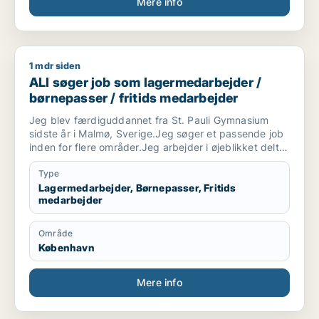
Mere info
1 mdr siden
ALI søger job som lagermedarbejder / børnepasser / fritids
ALI søger job som lagermedarbejder /
børnepasser / fritids medarbejder
Jeg blev færdiguddannet fra St. Pauli Gymnasium
sidste år i Malmø, Sverige.Jeg søger et passende job
inden for flere områder.Jeg arbejder i øjeblikket deltid
på et lager i København. Jeg leder efter et bedre job.
Type
Lagermedarbejder, Børnepasser, Fritids
medarbejder
Område
København
Mere info