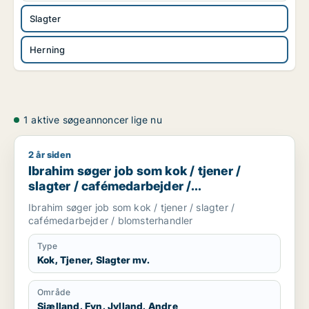
Slagter
Herning
1 aktive søgeannoncer lige nu
2 år siden
Ibrahim søger job som kok / tjener / slagter / cafémedarbejd
Ibrahim søger job som kok / tjener /
slagter / cafémedarbejder /
blomsterhandler
Ibrahim søger job som kok / tjener / slagter /
cafémedarbejder / blomsterhandler
Type
Kok, Tjener, Slagter mv.
Område
Sjælland, Fyn, Jylland, Andre