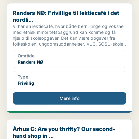
Randers NØ: Frivillige til lektiecafé i det nordli...
Randers NØ: Frivillige til lektiecafé i det
nordli...
Vi har en lektiecafé, hvor både børn, unge og voksne
med etnisk minoritetsbaggrund kan komme og få
hjælp til skoleopgaver. Det kan være opgaver fra
folkeskolen, ungdomsuddannelser, VUC, SOSU-skole .
Område
Randers NØ
Type
Frivillig
Mere info
Århus C: Are you thrifty? Our second-hand shop in ...
Århus C: Are you thrifty? Our second-
hand shop in ...