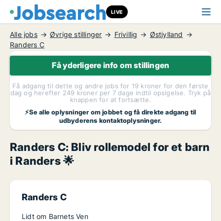
LIVE
Alle jobs
Øvrige stillinger
Frivillig
Østjylland
Randers C
Få yderligere info om stillingen
Få adgang til dette og andre jobs for 19 kroner for den første
dag og herefter 249 kroner per 7 dage indtil opsigelse. Tryk på
knappen for at fortsætte.
⚡Se alle oplysninger om jobbet og få direkte adgang til
udbyderens kontaktoplysninger.
Randers C: Bliv rollemodel for et barn
i Randers 🌟
Randers C
Lidt om Barnets Ven