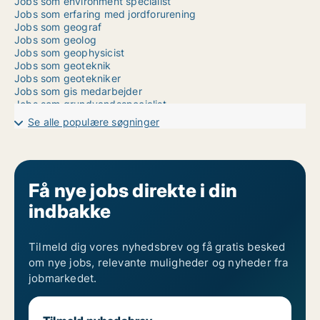
Jobs som environment specialist
Jobs som erfaring med jordforurening
Jobs som geograf
Jobs som geolog
Jobs som geophysicist
Jobs som geoteknik
Jobs som geotekniker
Jobs som gis medarbejder
Jobs som grundvandsspecialist
Jobs som kartograf
Se alle populære søgninger
Jobs som kommuneplanlægger
Jobs som landinspektør
Jobs som landmåler
Jobs som landmålingstekniker
Jobs som meteorolog
Få nye jobs direkte i din
Jobs som miljøafdelingen
indbakke
Jobs som miljømedarbejder
Jobs som måle- og kvalitetstekniker
Jobs som råvandsledninger
Jobs som testmiljøtekniker
Tilmeld dig vores nyhedsbrev og få gratis besked
Jobs som vandområdeplaner
om nye jobs, relevante muligheder og nyheder fra
Jobs som vandplanlægning
jobmarkedet.
Se andre jobs som geograf/geolog i Århus
Se andre jobs som geograf/geolog
Se andre jobs i Århus