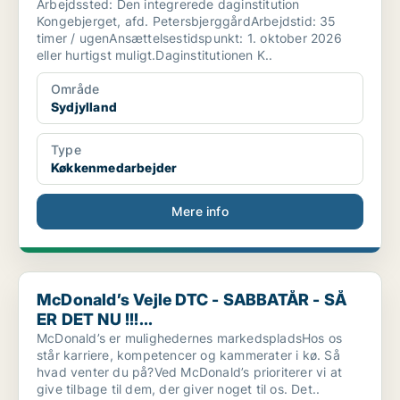
Arbejdssted: Den integrerede daginstitution
Kongebjerget, afd. PetersbjerggårdArbejdstid: 35
timer / ugenAnsættelsestidspunkt: 1. oktober 2026
eller hurtigst muligt.Daginstitutionen K..
Område
Sydjylland
Type
Køkkenmedarbejder
Mere info
McDonald’s Vejle DTC - SABBATÅR - SÅ ER DET NU !!!...
McDonald’s Vejle DTC - SABBATÅR - SÅ
ER DET NU !!!...
McDonald’s er mulighedernes markedspladsHos os
står karriere, kompetencer og kammerater i kø. Så
hvad venter du på?Ved McDonald’s prioriterer vi at
give tilbage til dem, der giver noget til os. Det..