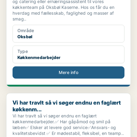
og catering eller ernæringsassistent til vores
køkkenteam på Oksbøl Kaserne. Hos os får du en
hverdag med fællesskab, faglighed og masser af
smag..
Område
Oksbøl
Type
Køkkenmedarbejder
Mere info
Vi har travlt så vi søger endnu en faglært køkkenm...
Vi har travlt så vi søger endnu en faglært
køkkenm...
Vi har travlt så vi søger endnu en faglært
køkkenmedarbejder.✅ Har gåpåmod og smil på
læben✅ Elsker at levere god service✅Ansvars- og
kvalitetsbevidst ✅ Er mødestabil, fleksibel, en teamp..