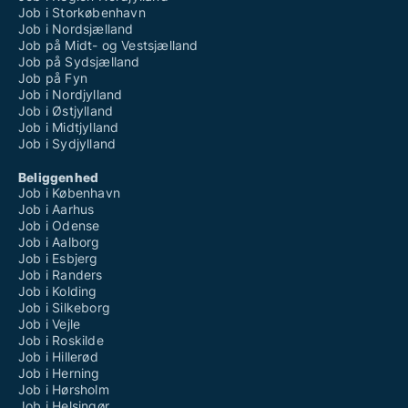
Job i Storkøbenhavn
Job i Nordsjælland
Job på Midt- og Vestsjælland
Job på Sydsjælland
Job på Fyn
Job i Nordjylland
Job i Østjylland
Job i Midtjylland
Job i Sydjylland
Beliggenhed
Job i København
Job i Aarhus
Job i Odense
Job i Aalborg
Job i Esbjerg
Job i Randers
Job i Kolding
Job i Silkeborg
Job i Vejle
Job i Roskilde
Job i Hillerød
Job i Herning
Job i Hørsholm
Job i Helsingør