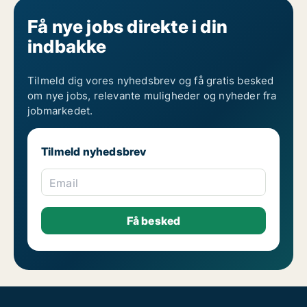
Jobs som køkkenmedarbejder
Jobs som køkkenmedhjælper
Få nye jobs direkte i din
Jobs som køkkenpersonale
indbakke
Jobs som køkkenuddannet medarbejder
Jobs som køkkenvikar
Jobs som medarbejder til kantinen
Jobs som opvask
Tilmeld dig vores nyhedsbrev og få gratis besked
Jobs som opvasker
om nye jobs, relevante muligheder og nyheder fra
Jobs som restaurantmedhjælper
jobmarkedet.
Jobs som trappevasker
Se andre jobs som køkkenmedarbejder i Sydjylland
Se andre jobs som køkkenmedarbejder
Tilmeld nyhedsbrev
Se andre jobs i Sydjylland
Email