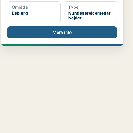
Område
Type
Esbjerg
Kundeservicemedar
bejder
Mere info