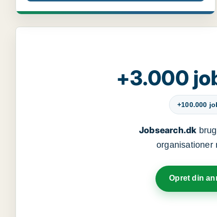
+3.000 jo
+100.000 j
Jobsearch.dk
bruge
organisationer 
Opret din a