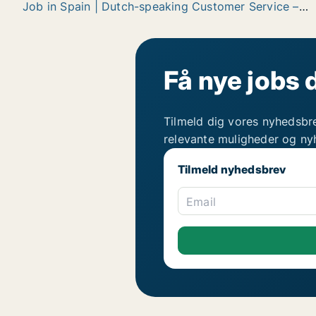
Job in Spain | Dutch-speaking Customer Service – Alicante & Málaga | 3 months paid accommodation | Full-time OR part-...
Få nye jobs 
Tilmeld dig vores nyhedsbr
relevante muligheder og ny
Tilmeld nyhedsbrev
Email