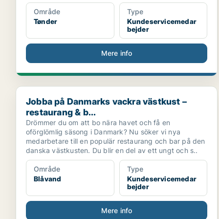
Område
Type
Tønder
Kundeservicemedar
bejder
Mere info
Jobba på Danmarks vackra västkust – restaurang & b.
Jobba på Danmarks vackra västkust –
restaurang & b...
Drömmer du om att bo nära havet och få en
oförglömlig säsong i Danmark? Nu söker vi nya
medarbetare till en populär restaurang och bar på den
danska västkusten. Du blir en del av ett ungt och s..
Område
Type
Blåvand
Kundeservicemedar
bejder
Mere info