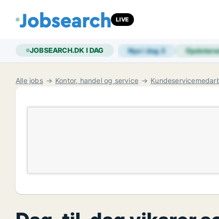
LIVE
JOBSEARCH.DK I DAG
Nye i dag
3
Opdatere
Alle jobs
Kontor, handel og service
Kundeservicemedarb