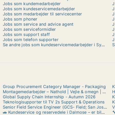
Jobs som kundemedarbejder
J
Jobs som kundeservicemedarbejder
J
Jobs som medarbejder til servicecenter
J
Jobs som phoner
J
Jobs som service and advice agent
J
Jobs som serviceformidler
J
Jobs som support staff
J
Jobs som telefon supporter
J
Se andre jobs som kundeservicemedarbejder i Sydjylland
S
Group Procurement Category Manager - Packaging
K
Montagemedarbejder – Nathold | Vejle & omegn | Bliv en del af vores stærke kandidatpulje
H
Global Supply Chain Internship - Autumn 2026
K
Teknologisupporter til TV 2s Support & Operations
K
Senior Field Service Engineer (GCS- Field; San Jose, CA)
🚗 Kundeservice og reservedele i Dalmose – er biler mere hobby end transportmiddel for dig? 🚗