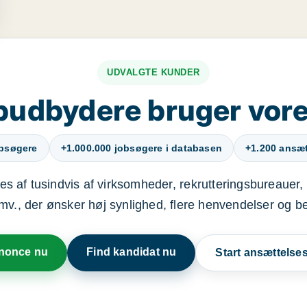
UDVALGTE KUNDER
budbydere bruger vore
obsøgere
+1.000.000 jobsøgere i databasen
+1.200 ansætt
s af tusindvis af virksomheder, rekrutteringsbureauer, 
mv., der ønsker høj synlighed, flere henvendelser og b
nnonce nu
Find kandidat nu
Start ansættels