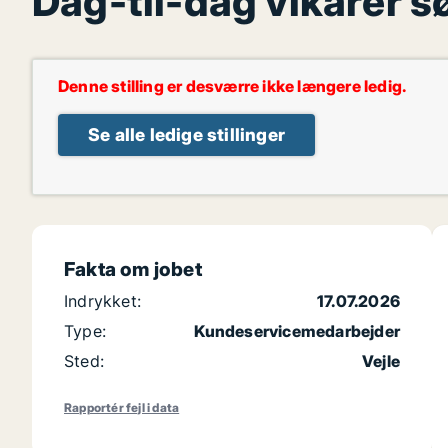
Dag-til-dag vikarer sø
Denne stilling er desværre ikke længere ledig.
Se alle ledige stillinger
Fakta om jobet
Indrykket:
17.07.2026
Type:
Kundeservicemedarbejder
Sted:
Vejle
Rapportér fejl i data