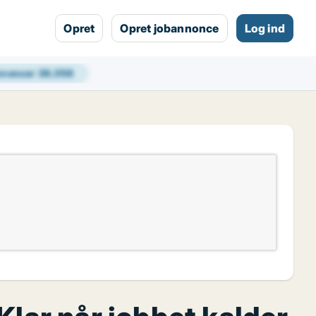
Opret
Opret jobannonce
Log ind
nnoncer
36.356