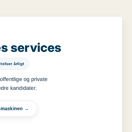
s services
elser årligt
offentlige og private
edre kandidater.
esmaskinen →