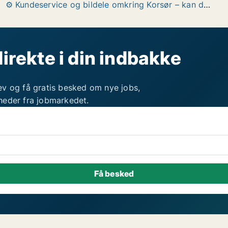
⚙️ Kundeservice og bildele omkring Korsør – kan du høre på folk hvilken bil de kører i? ⚙️
direkte i din indbakke
ev og få gratis besked om nye jobs,
heder fra jobmarkedet.