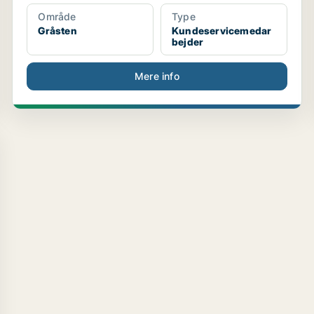
Område
Type
Gråsten
Kundeservicemedar
bejder
Mere info
..