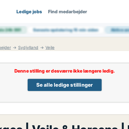
Ledige jobs
Find medarbejder
de 24h
991
Seneste opdatering
15 min siden
Aktive a
ejder
Sydjylland
Vejle
Denne stilling er desværre ikke længere ledig.
Se alle ledige stillinger