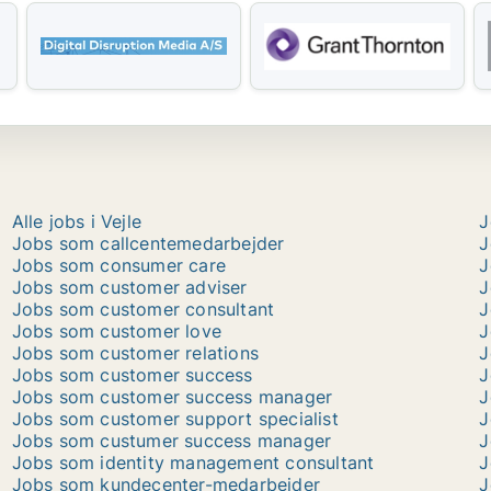
Alle jobs i Vejle
J
Jobs som callcentemedarbejder
J
Jobs som consumer care
J
Jobs som customer adviser
J
Jobs som customer consultant
J
Jobs som customer love
J
Jobs som customer relations
J
Jobs som customer success
J
Jobs som customer success manager
J
Jobs som customer support specialist
J
Jobs som custumer success manager
J
Jobs som identity management consultant
J
Jobs som kundecenter-medarbejder
J