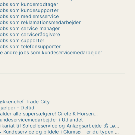
obs som kundemodtager
obs som kundesupporter
obs som medlemsservice
obs som reklamationsmedarbejder
obs som service manager
obs som servicerådgivere
obs som supporter
obs som telefonsupporter
e andre jobs som kundeservicemedarbejder
økkenchef Trade City
jælper - Deltid
alder alle supersælgere! Circle K Horsen...
undeservicemedarbejder i Udlandet
Vikariat til Solcelleservice og Anlægsarbejde 💰 Løn ca. 200 kr./time
🔧 Kundeservice og bildele i Glumsø – er du typen der hellere bladrer i reservedelskataloger end tilbudsaviser? 🔧