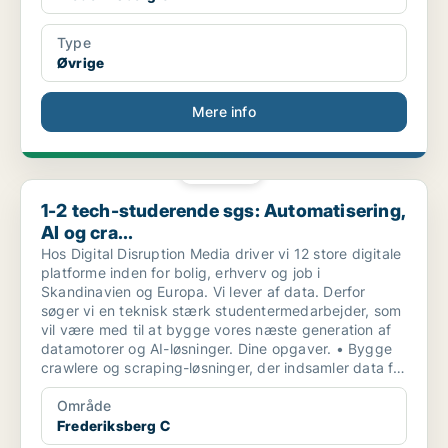
Type
Øvrige
Mere info
PLATIN
1-2 tech-studerende sgs: Automatisering, AI og cra...
1-2 tech-studerende sgs: Automatisering,
AI og cra...
Hos Digital Disruption Media driver vi 12 store digitale
platforme inden for bolig, erhverv og job i
Skandinavien og Europa. Vi lever af data. Derfor
søger vi en teknisk stærk studentermedarbejder, som
vil være med til at bygge vores næste generation af
datamotorer og AI-løsninger. Dine opgaver. • Bygge
crawlere og scraping-løsninger, der indsamler data fra
nettet.
Område
Frederiksberg C