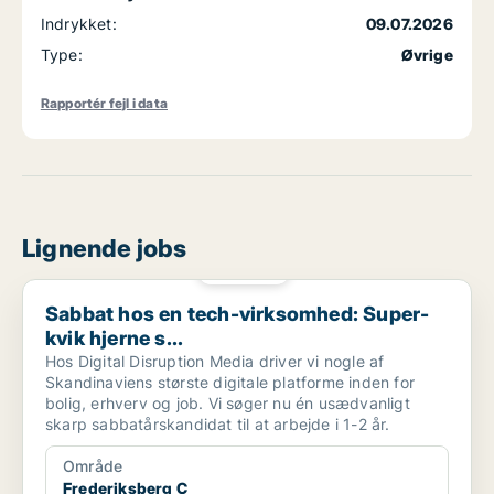
Indrykket:
09.07.2026
Type:
Øvrige
Rapportér fejl i data
Lignende jobs
PLATIN
Sabbat hos en tech-virksomhed: Super-kvik hjerne s...
Sabbat hos en tech-virksomhed: Super-
kvik hjerne s...
Hos Digital Disruption Media driver vi nogle af
Skandinaviens største digitale platforme inden for
bolig, erhverv og job. Vi søger nu én usædvanligt
skarp sabbatårskandidat til at arbejde i 1-2 år.
Område
Frederiksberg C