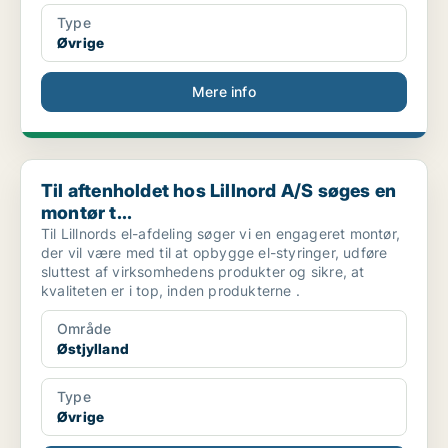
Type
Øvrige
Mere info
Til aftenholdet hos Lillnord A/S søges en montør t...
Til aftenholdet hos Lillnord A/S søges en
montør t...
Til Lillnords el-afdeling søger vi en engageret montør,
der vil være med til at opbygge el-styringer, udføre
sluttest af virksomhedens produkter og sikre, at
kvaliteten er i top, inden produkterne .
Område
Østjylland
Type
Øvrige