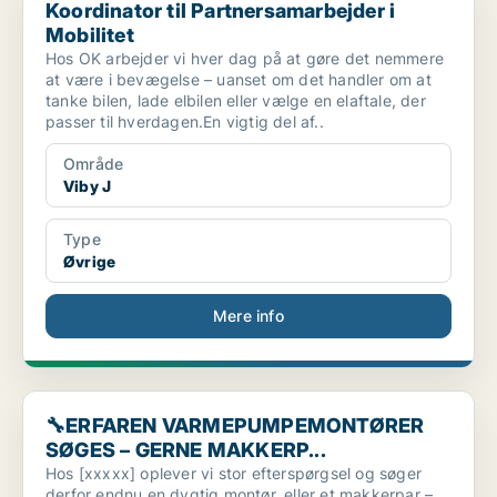
Koordinator til Partnersamarbejder i
Mobilitet
Hos OK arbejder vi hver dag på at gøre det nemmere
at være i bevægelse – uanset om det handler om at
tanke bilen, lade elbilen eller vælge en elaftale, der
passer til hverdagen.En vigtig del af..
Område
Viby J
Type
Øvrige
Mere info
🔧ERFAREN VARMEPUMPEMONTØRER SØGES – GERNE MAKKER
🔧ERFAREN VARMEPUMPEMONTØRER
SØGES – GERNE MAKKERP...
Hos [xxxxx] oplever vi stor efterspørgsel og søger
derfor endnu en dygtig montør, eller et makkerpar –