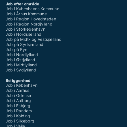
Job efter område
Job i Københavns Kommune
Job i Århus Kommune
Job i Region Hovedstaden
Job i Region Nordjylland
Job i Storkøbenhavn
Job i Nordsjælland
Job på Midt- og Vestsjælland
Job på Sydsjælland
Job på Fyn
Job i Nordjylland
Job i Østjylland
Job i Midtjylland
Job i Sydjylland
Beliggenhed
Job i København
Job i Aarhus
Job i Odense
Job i Aalborg
Job i Esbjerg
Job i Randers
Job i Kolding
Job i Silkeborg
Job i Vejle