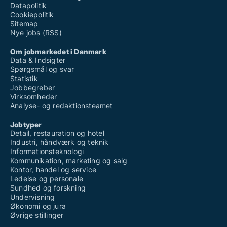
Student Assistant for Controlling & Accounting at
[xxxxx]
Technologies
Datapolitik
Student Assistant for Controlling & Accounting at Veo Technologies
Cookiepolitik
Student Assistant for Controlling & Accounting at
[xxxxx]
Sitemap
Engageret og selvstændig deltidsbogholder søges til advokatfirma
Nye jobs (RSS)
Bookkeeper/Accountant - Full Time Position
Om jobmarkedet i Danmark
Data & Indsigter
Spørgsmål og svar
Statistik
Jobbegreber
Virksomheder
Analyse- og redaktionsteamet
Jobtyper
Detail, restauration og hotel
Industri, håndværk og teknik
Informationsteknologi
Kommunikation, marketing og salg
Kontor, handel og service
Ledelse og personale
Sundhed og forskning
Undervisning
Økonomi og jura
Øvrige stillinger