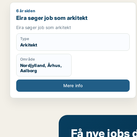
6 år siden
Eira søger job som arkitekt
Eira søger job som arkitekt
Eira søger job som arkitekt
Type
Arkitekt
Område
Nordjylland, Århus,
Aalborg
Mere info
Få nye jobs 