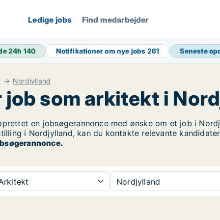
Ledige jobs
Find medarbejder
de 24h
140
Notifikationer om nye jobs
261
Seneste op
t
Nordjylland
 job som arkitekt i Nord
prettet en jobsøgerannonce med ønske om et job i Nordjy
tilling i Nordjylland, kan du kontakte relevante kandidate
 jobsøgerannonce.
rkitekt
Nordjylland