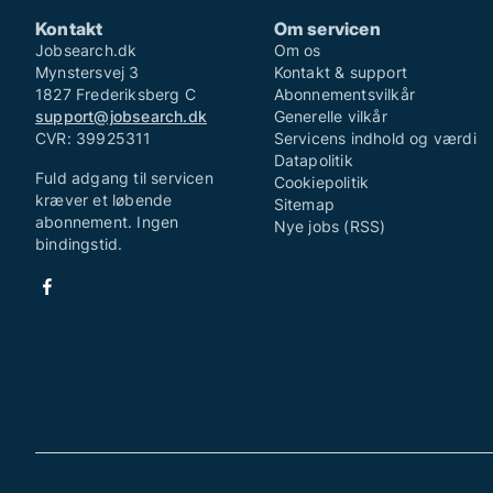
Kontakt
Om servicen
Jobsearch.dk
Om os
Mynstersvej 3
Kontakt & support
1827 Frederiksberg C
Abonnementsvilkår
support@jobsearch.dk
Generelle vilkår
CVR: 39925311
Servicens indhold og værdi
Datapolitik
Fuld adgang til servicen
Cookiepolitik
kræver et løbende
Sitemap
abonnement. Ingen
Nye jobs (RSS)
bindingstid.