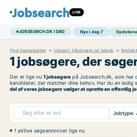
LIVE
JOBSEARCH.DK I DAG
Nye i dag
7
Opdatere
Find medarbejder
Industri, håndværk og teknik
Arkitek
1 jobsøgere, der søger
Der er lige nu
1 jobsøgere
på Jobsearch.dk, som har o
kandidater, der matcher dine behov. Har du en ledig s
del af vores jobsøgere vælger at oprette en offentlig
Jobtype:
A
1 aktive søgeannoncer lige nu