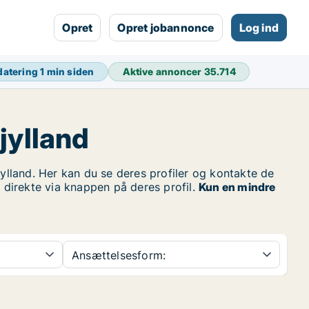
Opret
Opret jobannonce
Log ind
datering
1 min siden
Aktive annoncer
35.714
jylland
lland. Her kan du se deres profiler og kontakte de
r direkte via knappen på deres profil.
Kun en mindre
Ansættelsesform: