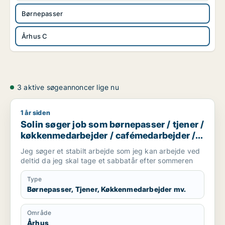
Børnepasser
Århus C
3 aktive søgeannoncer lige nu
1 år siden
Solin søger job som børnepasser / tjener / køkkenmedarbej
Solin søger job som børnepasser / tjener /
køkkenmedarbejder / cafémedarbejder /
butiksmedarbejder
Jeg søger et stabilt arbejde som jeg kan arbejde ved
deltid da jeg skal tage et sabbatår efter sommeren
Type
Børnepasser, Tjener, Køkkenmedarbejder mv.
Område
Århus