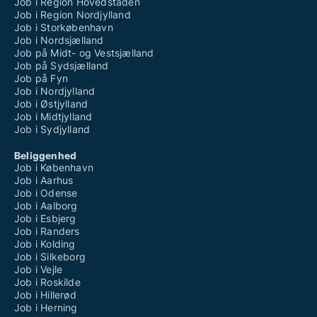
Job i Region Hovedstaden
Job i Region Nordjylland
Job i Storkøbenhavn
Job i Nordsjælland
Job på Midt- og Vestsjælland
Job på Sydsjælland
Job på Fyn
Job i Nordjylland
Job i Østjylland
Job i Midtjylland
Job i Sydjylland
Beliggenhed
Job i København
Job i Aarhus
Job i Odense
Job i Aalborg
Job i Esbjerg
Job i Randers
Job i Kolding
Job i Silkeborg
Job i Vejle
Job i Roskilde
Job i Hillerød
Job i Herning