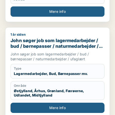
Mere info
1 år siden
John søger job som lagermedarbejder / bud / børnepasser /
John søger job som lagermedarbejder /
bud / børnepasser / naturmedarbejder /
ufaglært
John søger job som lagermedarbejder / bud /
børnepasser / naturmedarbejder / ufaglært
Type
Lagermedarbejder, Bud, Børnepasser mv.
Område
Østjylland, Århus, Grønland, Færøerne,
Udlandet, Midtjylland
Mere info