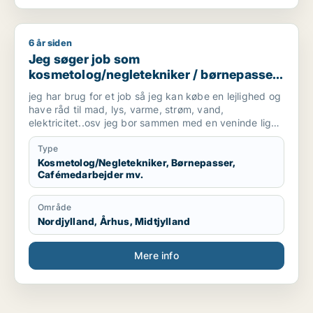
6 år siden
Jeg søger job som kosmetolog/negletekniker / børnepasser /
Jeg søger job som
kosmetolog/negletekniker / børnepasser
/ cafémedarbejder / blomsterhandler /
jeg har brug for et job så jeg kan købe en lejlighed og
fritids medarbejder
have råd til mad, lys, varme, strøm, vand,
elektricitet..osv jeg bor sammen med en veninde lige
nu men hun skal bo med sin kæreste.
Type
Kosmetolog/Negletekniker, Børnepasser,
Cafémedarbejder mv.
Område
Nordjylland, Århus, Midtjylland
Mere info