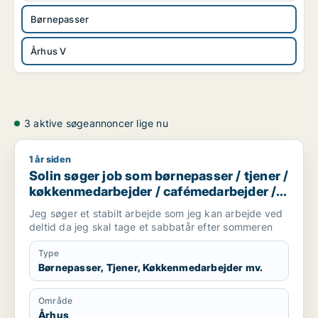
Børnepasser
Århus V
3 aktive søgeannoncer lige nu
1 år siden
Solin søger job som børnepasser / tjener / køkkenmedarbej
Solin søger job som børnepasser / tjener /
køkkenmedarbejder / cafémedarbejder /
butiksmedarbejder
Jeg søger et stabilt arbejde som jeg kan arbejde ved
deltid da jeg skal tage et sabbatår efter sommeren
Type
Børnepasser, Tjener, Køkkenmedarbejder mv.
Område
Århus