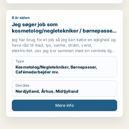
6 år siden
Jeg søger job som kosmetolog/negletekniker / børnepasser /
Jeg søger job som
kosmetolog/negletekniker / børnepasser
/ cafémedarbejder / blomsterhandler /
jeg har brug for et job så jeg kan købe en lejlighed og
fritids medarbejder
have råd til mad, lys, varme, strøm, vand,
elektricitet..osv jeg bor sammen med en veninde lige
nu men hun skal bo med sin kæreste.
Type
Kosmetolog/Negletekniker, Børnepasser,
Cafémedarbejder mv.
Område
Nordjylland, Århus, Midtjylland
Mere info