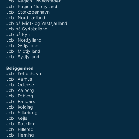
Job i Region Hovedstaden
Job i Region Nordjylland
Job i Storkøbenhavn
Job i Nordsjælland
Job på Midt- og Vestsjælland
Job på Sydsjælland
Job på Fyn
Job i Nordjylland
Job i Østjylland
Job i Midtjylland
Job i Sydjylland
Beliggenhed
Job i København
Job i Aarhus
Job i Odense
Job i Aalborg
Job i Esbjerg
Job i Randers
Job i Kolding
Job i Silkeborg
Job i Vejle
Job i Roskilde
Job i Hillerød
Job i Herning