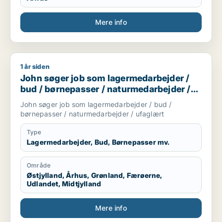
Mere info
1 år siden
John søger job som lagermedarbejder / bud / børnepasser /
John søger job som lagermedarbejder /
bud / børnepasser / naturmedarbejder /
ufaglært
John søger job som lagermedarbejder / bud /
børnepasser / naturmedarbejder / ufaglært
Type
Lagermedarbejder, Bud, Børnepasser mv.
Område
Østjylland, Århus, Grønland, Færøerne,
Udlandet, Midtjylland
Mere info