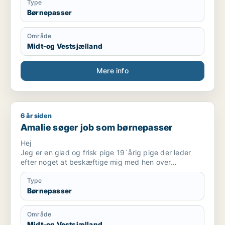
Type
Børnepasser
Område
Midt-og Vestsjælland
Mere info
6 år siden
Amalie søger job som børnepasser
Amalie søger job som børnepasser
Hej
Jeg er en glad og frisk pige 19´årig pige der leder
efter noget at beskæftige mig med hen over
sommeren. Jeg har meget erfaring med børnepasning
i alle aldre, og derfor vil min uddannelse naturligt
Type
pege i samme retning.
Børnepasser
Hvis du mangler en extra hånd, eller en babysitter til
en enkelt aften, eller over en længere strækning.
Område
Så smider du bare en besked også finder vi ud af
Midt-og Vestsjælland