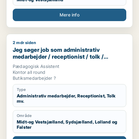
noget
Mere info
2 mdr siden
Jeg søger job som administrativ medarbejder / receptionist 
Jeg søger job som administrativ
medarbejder / receptionist / tolk /
børnepasser / butiksmedarbejder
Pædagogisk Assistent
Kontor all round
Butiksmedarbejder ?
Type
Administrativ medarbejder, Receptionist, Tolk
mv.
Område
Midt-og Vestsjælland, Sydsjælland, Lolland og
Falster