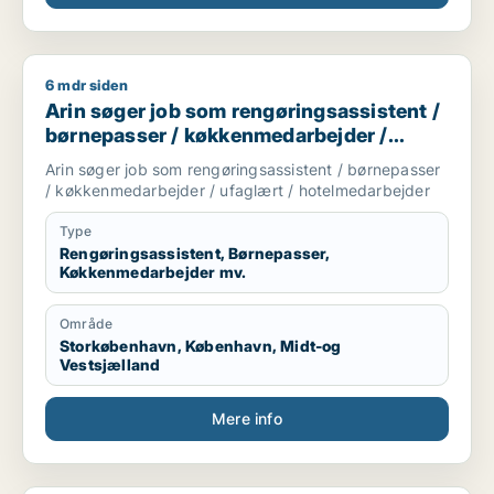
6 mdr siden
Arin søger job som rengøringsassistent / børnepasser / køk
Arin søger job som rengøringsassistent /
børnepasser / køkkenmedarbejder /
ufaglært / hotelmedarbejder
Arin søger job som rengøringsassistent / børnepasser
/ køkkenmedarbejder / ufaglært / hotelmedarbejder
Type
Rengøringsassistent, Børnepasser,
Køkkenmedarbejder mv.
Område
Storkøbenhavn, København, Midt-og
Vestsjælland
Mere info