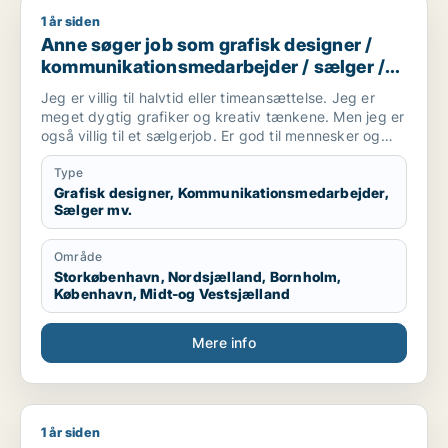
1 år siden
Anne søger job som grafisk designer / kommunikationsmedar
Anne søger job som grafisk designer /
kommunikationsmedarbejder / sælger /
kreativ medarbejder / børnepasser
Jeg er villig til halvtid eller timeansættelse. Jeg er
meget dygtig grafiker og kreativ tænkene. Men jeg er
også villig til et sælgerjob. Er god til mennesker og
folk kan lide mig. Jeg har tre børn og elsker dem. Så
tænker også evt. et job i en kreativ børnehave,
Type
efterskole undervisning eller andet formidling vil jeg
Grafisk designer, Kommunikationsmedarbejder,
Sælger mv.
være god til.
Område
Storkøbenhavn, Nordsjælland, Bornholm,
København, Midt-og Vestsjælland
Mere info
1 år siden
Thøger søger job som rengøringsassistent / bud / børnepass