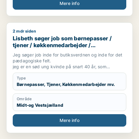
Mere info
2 mdr siden
Lisbeth søger job som børnepasser / tjener / køkkenmedarbe
Lisbeth søger job som børnepasser /
tjener / køkkenmedarbejder /
butiksmedarbejder / blomsterhandler
Jeg søger job inde for butiksverdnen og inde for det
pædagogiske felt.
jeg er en sød ung kvinde på snart 40 år, som
desværre ikke har så meget arbejdserfaring, da jeg
har siddet på skolebænken det meste af mit liv, men
Type
har dog været ude i en masse praktikker, hvor jeg har
Børnepasser, Tjener, Køkkenmedarbejder mv.
fået afprøvet hvad det vil sige at være i butik.
Område
Midt-og Vestsjælland
Mere info