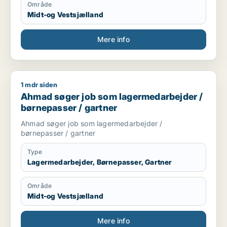
Område
Midt-og Vestsjælland
Mere info
1 mdr siden
Ahmad søger job som lagermedarbejder / børnepasser / gar
Ahmad søger job som lagermedarbejder /
børnepasser / gartner
Ahmad søger job som lagermedarbejder /
børnepasser / gartner
Type
Lagermedarbejder, Børnepasser, Gartner
Område
Midt-og Vestsjælland
Mere info