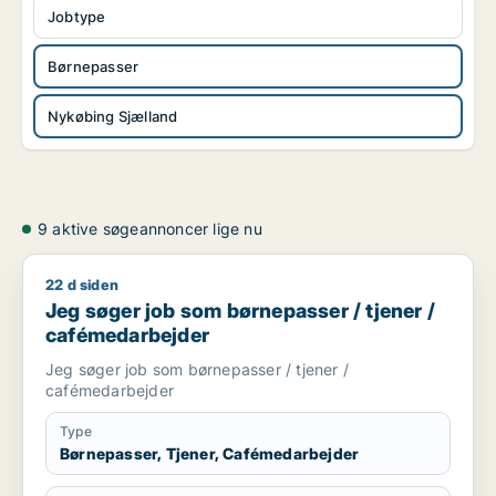
Jobtype
Børnepasser
Nykøbing Sjælland
9 aktive søgeannoncer lige nu
22 d siden
Jeg søger job som børnepasser / tjener / cafémedarbejder
Jeg søger job som børnepasser / tjener /
cafémedarbejder
Jeg søger job som børnepasser / tjener /
cafémedarbejder
Type
Børnepasser, Tjener, Cafémedarbejder