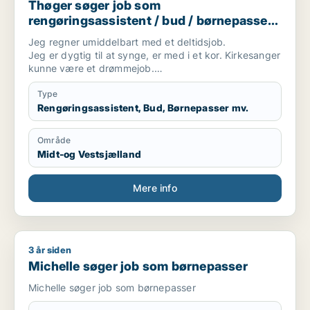
Thøger søger job som
rengøringsassistent / bud / børnepasser /
ufaglært
Jeg regner umiddelbart med et deltidsjob.
Jeg er dygtig til at synge, er med i et kor. Kirkesanger
kunne være et drømmejob.
Overvågning i eget hjem af personer med
vejrtrækningsproblematikker kunne også være en ide.
Type
Måske et budjob. Det ahr jeg aldrig prøvet men jeg
Rengøringsassistent, Bud, Børnepasser mv.
kører bil.
Område
Midt-og Vestsjælland
Mere info
3 år siden
Michelle søger job som børnepasser
Michelle søger job som børnepasser
Michelle søger job som børnepasser