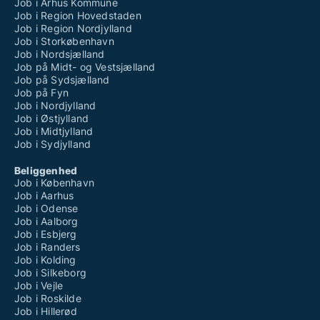
Job i Århus Kommune
Job i Region Hovedstaden
Job i Region Nordjylland
Job i Storkøbenhavn
Job i Nordsjælland
Job på Midt- og Vestsjælland
Job på Sydsjælland
Job på Fyn
Job i Nordjylland
Job i Østjylland
Job i Midtjylland
Job i Sydjylland
Beliggenhed
Job i København
Job i Aarhus
Job i Odense
Job i Aalborg
Job i Esbjerg
Job i Randers
Job i Kolding
Job i Silkeborg
Job i Vejle
Job i Roskilde
Job i Hillerød