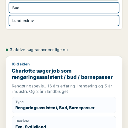
Bud
Lunderskov
3 aktive søgeannoncer lige nu
16 d siden
Charlotte søger job som rengøringsassistent / bud / børnep
Charlotte søger job som
rengøringsassistent / bud / børnepasser
Rengøringsbevis.. 16 års erfaring i rengøring og 5 år i
iindustri. Og 2 år i landbruget
Type
Rengøringsassistent, Bud, Børnepasser
Område
Fyn, Sydjylland