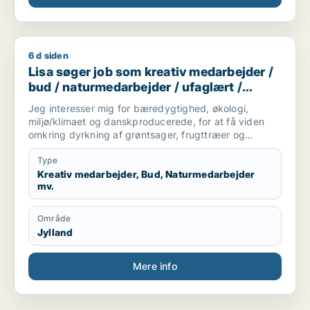
6 d siden
Lisa søger job som kreativ medarbejder / bud / naturmedarbe
Lisa søger job som kreativ medarbejder /
bud / naturmedarbejder / ufaglært /
gartner
Jeg interesser mig for bæredygtighed, økologi,
miljø/klimaet og danskproducerede, for at få viden
omkring dyrkning af grøntsager, frugttræer og
frilandsgartneri og parat til at flytte for en mulig
praktikplads.
Type
Jeg er mødestabil, pligtopfyldende, fleksibel og
Kreativ medarbejder, Bud, Naturmedarbejder
mv.
hjælpsom. Jeg er ikke bange for at give en hånd
ekstra.
Område
Jylland
Mere info