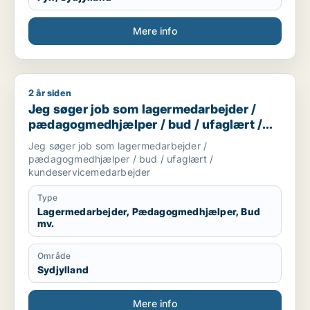
Mere info
2 år siden
Jeg søger job som lagermedarbejder / pædagogmedhjælper 
Jeg søger job som lagermedarbejder /
pædagogmedhjælper / bud / ufaglært /
kundeservicemedarbejder
Jeg søger job som lagermedarbejder /
pædagogmedhjælper / bud / ufaglært /
kundeservicemedarbejder
Type
Lagermedarbejder, Pædagogmedhjælper, Bud
mv.
Område
Sydjylland
Mere info