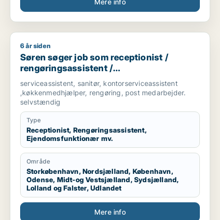
Mere info
6 år siden
Søren søger job som receptionist / rengøringsassistent / e
Søren søger job som receptionist /
rengøringsassistent /
ejendomsfunktionær / bud /
serviceassistent, sanitør, kontorserviceassistent
køkkenmedarbejder
,køkkenmedhjælper, rengøring, post medarbejder.
selvstændig
Type
Receptionist, Rengøringsassistent,
Ejendomsfunktionær mv.
Område
Storkøbenhavn, Nordsjælland, København,
Odense, Midt-og Vestsjælland, Sydsjælland,
Lolland og Falster, Udlandet
Mere info