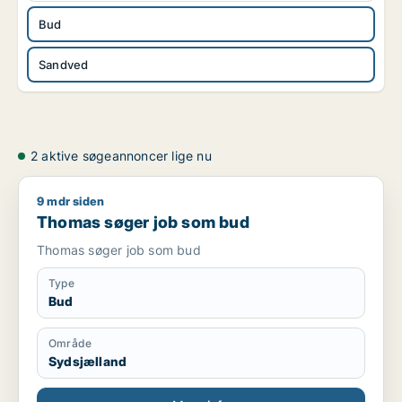
Bud
Sandved
2 aktive søgeannoncer lige nu
9 mdr siden
Thomas søger job som bud
Thomas søger job som bud
Thomas søger job som bud
Type
Bud
Område
Sydsjælland