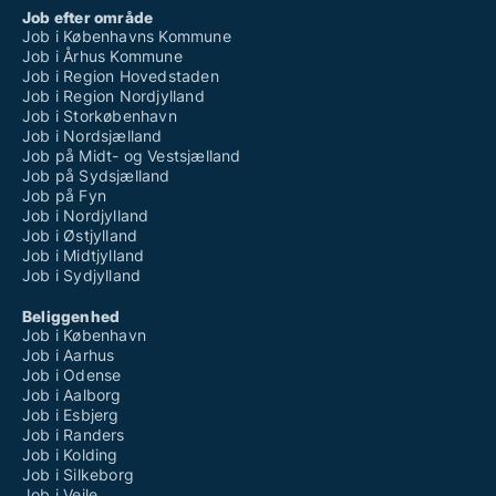
Job efter område
Job i Københavns Kommune
Job i Århus Kommune
Job i Region Hovedstaden
Job i Region Nordjylland
Job i Storkøbenhavn
Job i Nordsjælland
Job på Midt- og Vestsjælland
Job på Sydsjælland
Job på Fyn
Job i Nordjylland
Job i Østjylland
Job i Midtjylland
Job i Sydjylland
Beliggenhed
Job i København
Job i Aarhus
Job i Odense
Job i Aalborg
Job i Esbjerg
Job i Randers
Job i Kolding
Job i Silkeborg
Job i Vejle