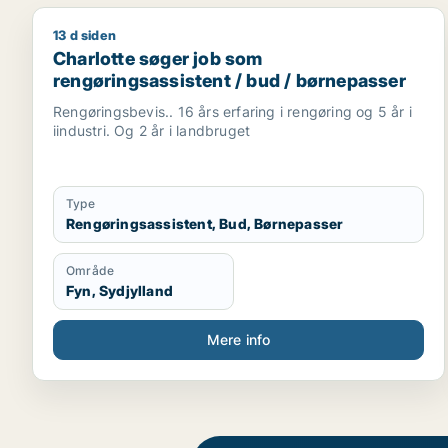
13 d siden
Charlotte søger job som rengøringsassistent / bud
Charlotte søger job som
rengøringsassistent / bud / børnepasser
Rengøringsbevis.. 16 års erfaring i rengøring og 5 år i
iindustri. Og 2 år i landbruget
Type
Rengøringsassistent, Bud, Børnepasser
Område
Fyn, Sydjylland
Mere info