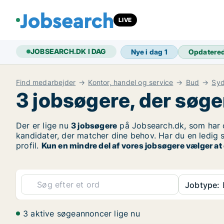
LIVE
JOBSEARCH.DK I DAG
Nye i dag
1
Opdatere
Find medarbejder
Kontor, handel og service
Bud
Syd
3 jobsøgere, der søge
Der er lige nu
3 jobsøgere
på Jobsearch.dk, som har o
kandidater, der matcher dine behov. Har du en ledig 
profil.
Kun en mindre del af vores jobsøgere vælger at
Jobtype:
3 aktive søgeannoncer lige nu