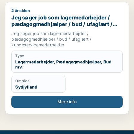
2 år siden
 / børnepasser
Jeg søger job som lagermedarbejder / pædagogmedh
Jeg søger job som lagermedarbejder /
pædagogmedhjælper / bud / ufaglært /
kundeservicemedarbejder
Jeg søger job som lagermedarbejder /
pædagogmedhjælper / bud / ufaglært /
kundeservicemedarbejder
Type
Lagermedarbejder, Pædagogmedhjælper, Bud
mv.
Område
Sydjylland
Mere info