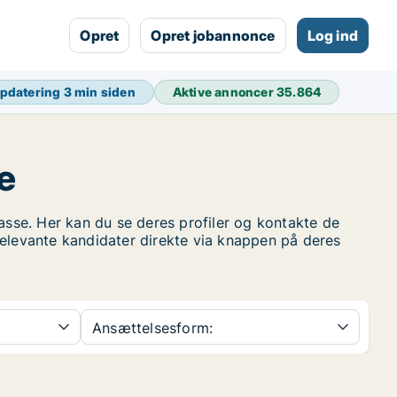
Opret
Opret jobannonce
Log ind
opdatering
3 min siden
Aktive annoncer
35.864
e
se. Her kan du se deres profiler og kontakte de
relevante kandidater direkte via knappen på deres
Ansættelsesform: