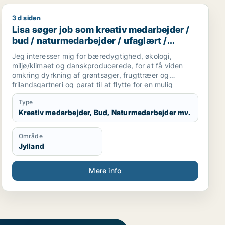
3 d siden
jælper / bud / ufaglært / kundeservicemedarbejder
Lisa søger job som kreativ medarbejder / bud / naturm
Lisa søger job som kreativ medarbejder /
bud / naturmedarbejder / ufaglært /
gartner
Jeg interesser mig for bæredygtighed, økologi,
miljø/klimaet og danskproducerede, for at få viden
omkring dyrkning af grøntsager, frugttræer og
frilandsgartneri og parat til at flytte for en mulig
praktikplads.
Type
Jeg er mødestabil, pligtopfyldende, fleksibel og
Kreativ medarbejder, Bud, Naturmedarbejder mv.
hjælpsom. Jeg er ikke bange for at give en hånd
ekstra.
Område
Jylland
Mere info