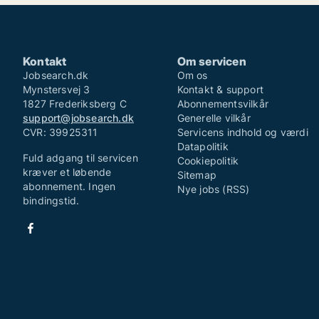
Kontakt
Om servicen
Jobsearch.dk
Om os
Mynstersvej 3
Kontakt & support
1827 Frederiksberg C
Abonnementsvilkår
support@jobsearch.dk
Generelle vilkår
CVR: 39925311
Servicens indhold og værdi
Datapolitik
Fuld adgang til servicen
Cookiepolitik
kræver et løbende
Sitemap
abonnement. Ingen
Nye jobs (RSS)
bindingstid.