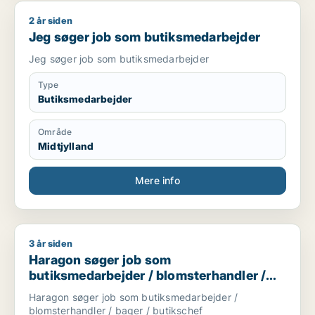
2 år siden
Jeg søger job som butiksmedarbejder
Jeg søger job som butiksmedarbejder
Jeg søger job som butiksmedarbejder
Type
Butiksmedarbejder
Område
Midtjylland
Mere info
3 år siden
Haragon søger job som butiksmedarbejder / blomsterhandler
Haragon søger job som
butiksmedarbejder / blomsterhandler /
bager / butikschef
Haragon søger job som butiksmedarbejder /
blomsterhandler / bager / butikschef