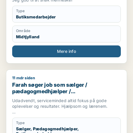
Type
Butiksmedarbejder
Område
Midtjylland
Mere info
11 mdr siden
Farah søger job som sælger / pædagogmedhjælper / butiks
Farah søger job som sælger /
pædagogmedhjælper /
butiksmedarbejder
Udadvendt, serviceminded altid fokus på gode
oplevelser og resultater. Hjælpsom og lærenem.
Mit ønske er at bidrage og yde. Og lærer fra mig, men
også lærer noget selv og udvikle mig.
Type
Sælger, Pædagogmedhjælper,