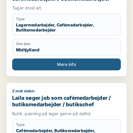
Tager imod alt.
Type
Lagermedarbejder, Cafémedarbejder,
Butiksmedarbejder
Område
Midtjylland
Mere info
2 mdr siden
Laila søger job som cafémedarbejder / butiksmedarbejder / 
Laila søger job som cafémedarbejder /
butiksmedarbejder / butikschef
Butik, pakning på lager gerne på deltid
Type
Cafémedarbejder, Butiksmedarbejder,