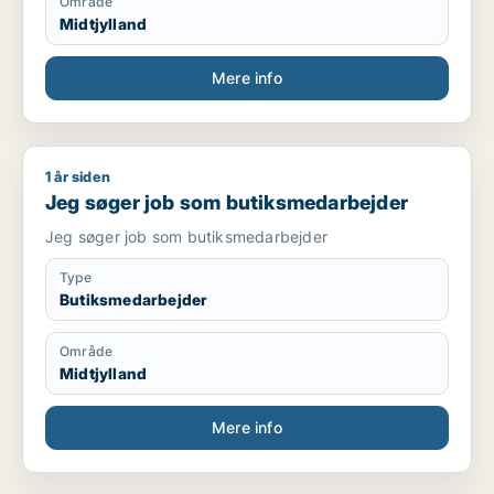
Område
Midtjylland
Mere info
1 år siden
Jeg søger job som butiksmedarbejder
Jeg søger job som butiksmedarbejder
Jeg søger job som butiksmedarbejder
Type
Butiksmedarbejder
Område
Midtjylland
Mere info