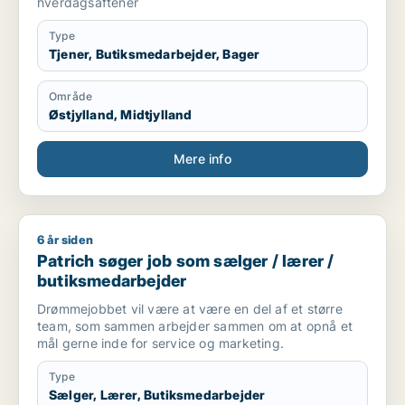
hverdagsaftener
Type
Tjener, Butiksmedarbejder, Bager
Område
Østjylland, Midtjylland
Mere info
6 år siden
Patrich søger job som sælger / lærer / butiksmedarbejder
Patrich søger job som sælger / lærer /
butiksmedarbejder
Drømmejobbet vil være at være en del af et større
team, som sammen arbejder sammen om at opnå et
mål gerne inde for service og marketing.
Type
Sælger, Lærer, Butiksmedarbejder