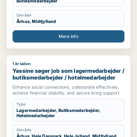
Butiksmedarbejder
Område
Århus, Midtjylland
Mere info
1 år siden
Yassine søger job som lagermedarbejder / butiksmedarbejde
Yassine søger job som lagermedarbejder /
butiksmedarbejder / hotelmedarbejder
Enhance social connections, collaborate effectively,
achieve financial stability, and secure living support.
Type
Lagermedarbejder, Butiksmedarbejder,
Hotelmedarbejder
Område
Århus, Hele Danmark, Hele Jylland, Midtjylland