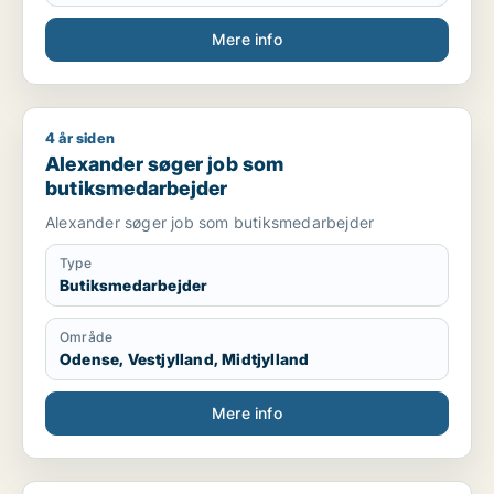
Mere info
4 år siden
Alexander søger job som butiksmedarbejder
Alexander søger job som
butiksmedarbejder
Alexander søger job som butiksmedarbejder
Type
Butiksmedarbejder
Område
Odense, Vestjylland, Midtjylland
Mere info