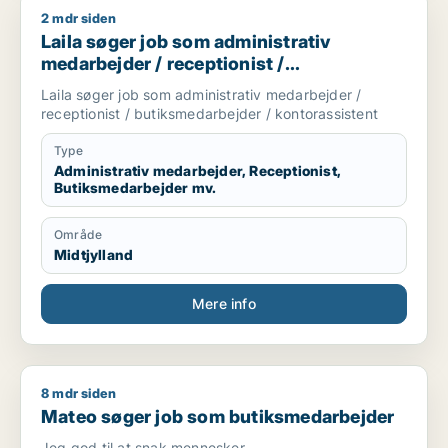
2 mdr siden
Laila søger job som administrativ medarbejder / receptionist
Laila søger job som administrativ
medarbejder / receptionist /
butiksmedarbejder / kontorassistent
Laila søger job som administrativ medarbejder /
receptionist / butiksmedarbejder / kontorassistent
Type
Administrativ medarbejder, Receptionist,
Butiksmedarbejder mv.
Område
Midtjylland
Mere info
8 mdr siden
Mateo søger job som butiksmedarbejder
Mateo søger job som butiksmedarbejder
Jeg god til at snak mennesker