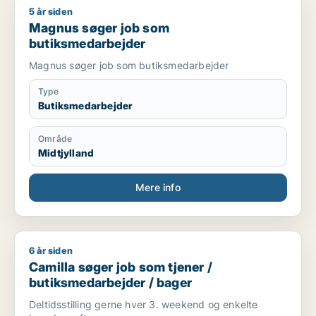
5 år siden
Magnus søger job som butiksmedarbejder
Magnus søger job som
butiksmedarbejder
Magnus søger job som butiksmedarbejder
Type
Butiksmedarbejder
Område
Midtjylland
Mere info
6 år siden
Camilla søger job som tjener / butiksmedarbejder / bager
Camilla søger job som tjener /
butiksmedarbejder / bager
Deltidsstilling gerne hver 3. weekend og enkelte