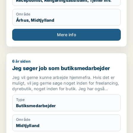
Receptionist, Rengøringsassistent, Tjener mv.
Område
Århus, Midtjylland
Mere info
6 år siden
Jeg søger job som butiksmedarbejder
Jeg søger job som butiksmedarbejder
Jeg vil gerne kunne arbejde hjemmefra. Hvis det er
muligt, vil jeg gerne søge noget inden for freelancing,
dyrebutik, noget inden for butik. Jeg har også
interesse inde for ejendomsmægler
Type
Butiksmedarbejder
Område
Midtjylland