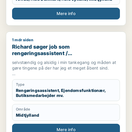
Mere info
1 mdr siden
Richard søger job som rengøringsassistent / ejendomsfunkti
Richard søger job som
rengøringsassistent /
ejendomsfunktionær / butiksmedarbejder
selvstændig og alsidig i min tankegang og måden at
/ naturmedarbejder / logistikmedarbejder
gøre tingene på der har jeg et meget åbent sind.
Ønsker så tænker jeg mere på at det ikke tager mere
end en 1 med offentlig transport indtil jeg iegn har bil.
Type
Rengøringsassistent, Ejendomsfunktionær,
Butiksmedarbejder mv.
Område
Midtjylland
Mere info