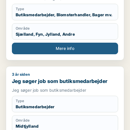
Type
Butiksmedarbejder, Blomsterhandler, Bager mv.
Område
Sjælland, Fyn, Jylland, Andre
Mere info
3 år siden
Jeg søger job som butiksmedarbejder
Jeg søger job som butiksmedarbejder
Jeg søger job som butiksmedarbejder
Type
Butiksmedarbejder
Område
Midtjylland