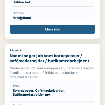
Butikschef
Område
Midtjylland
Mere info
1 år siden
Naomi søger job som børnepasser / cafémedarbejder / butik
Naomi søger job som børnepasser /
cafémedarbejder / butiksmedarbejder /
fritids medarbejder / hotelmedarbejder
Naomi søger job som børnepasser / cafémedarbejder
/ butiksmedarbejder / fritids medarbejder /
hotelmedarbejder
Type
Børnepasser, Cafémedarbejder,
Butiksmedarbejder mv.