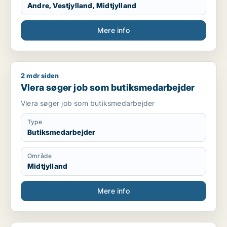
Andre, Vestjylland, Midtjylland
Mere info
2 mdr siden
Vlera søger job som butiksmedarbejder
Vlera søger job som butiksmedarbejder
Vlera søger job som butiksmedarbejder
Type
Butiksmedarbejder
Område
Midtjylland
Mere info