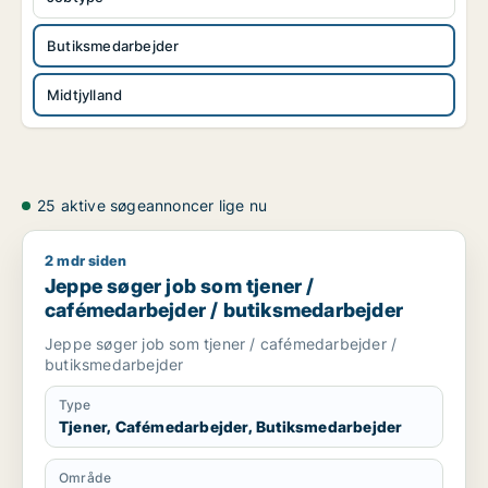
Butiksmedarbejder
Midtjylland
25 aktive søgeannoncer lige nu
2 mdr siden
Jeppe søger job som tjener / cafémedarbejder / butiksmeda
Jeppe søger job som tjener /
cafémedarbejder / butiksmedarbejder
Jeppe søger job som tjener / cafémedarbejder /
butiksmedarbejder
Type
Tjener, Cafémedarbejder, Butiksmedarbejder
Område