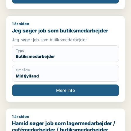
1 år siden
Jeg søger job som butiksmedarbejder
Jeg søger job som butiksmedarbejder
Jeg søger job som butiksmedarbejder
Type
Butiksmedarbejder
Område
Midtjylland
Mere info
1 år siden
Hamid søger job som lagermedarbejder / cafémedarbejder /
Hamid søger job som lagermedarbejder /
cafémedarbejder / butiksmedarbejder