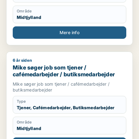
Område
Midtjylland
Mere info
6 år siden
Mike søger job som tjener / cafémedarbejder / butiksmedar
Mike søger job som tjener /
cafémedarbejder / butiksmedarbejder
Mike søger job som tjener / cafémedarbejder /
butiksmedarbejder
Type
Tjener, Cafémedarbejder, Butiksmedarbejder
Område
Midtjylland