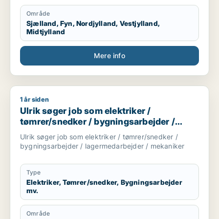
Område
Sjælland, Fyn, Nordjylland, Vestjylland,
Midtjylland
Mere info
1 år siden
Ulrik søger job som elektriker / tømrer/snedker / bygningsa
Ulrik søger job som elektriker /
tømrer/snedker / bygningsarbejder /
lagermedarbejder / mekaniker
Ulrik søger job som elektriker / tømrer/snedker /
bygningsarbejder / lagermedarbejder / mekaniker
Type
Elektriker, Tømrer/snedker, Bygningsarbejder
mv.
Område