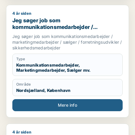
4 år siden
Jeg søger job som kommunikationsmedarbejder / marketingm
Jeg søger job som
kommunikationsmedarbejder /
marketingmedarbejder / sælger /
Jeg søger job som kommunikationsmedarbejder /
forretningsudvikler /
marketingmedarbejder / sælger / forretningsudvikler /
sikkerhedsmedarbejder
sikkerhedsmedarbejder
Type
Kommunikationsmedarbejder,
Marketingmedarbejder, Sælger mv.
Område
Nordsjælland, København
Mere info
4 år siden
Astrid søger job som marketingmedarbejder / sælger / forret