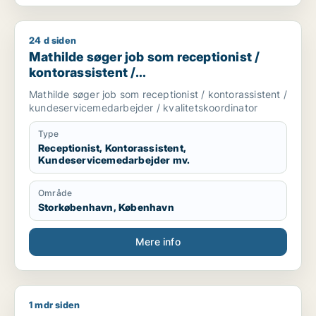
24 d siden
Mathilde søger job som receptionist / kontorassistent / kun
Mathilde søger job som receptionist /
kontorassistent /
kundeservicemedarbejder /
Mathilde søger job som receptionist / kontorassistent /
kvalitetskoordinator
kundeservicemedarbejder / kvalitetskoordinator
Type
Receptionist, Kontorassistent,
Kundeservicemedarbejder mv.
Område
Storkøbenhavn, København
Mere info
1 mdr siden
Mikkel søger job som administrativ medarbejder / ejendomsf