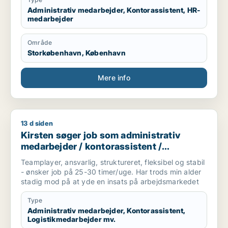
Administrativ medarbejder, Kontorassistent, HR-
medarbejder
Område
Storkøbenhavn, København
Mere info
13 d siden
Kirsten søger job som administrativ medarbejder / kontorass
Kirsten søger job som administrativ
medarbejder / kontorassistent /
logistikmedarbejder /
Teamplayer, ansvarlig, struktureret, fleksibel og stabil
kundeservicemedarbejder /
- ønsker job på 25-30 timer/uge. Har trods min alder
kvalitetskoordinator
stadig mod på at yde en insats på arbejdsmarkedet
Type
Administrativ medarbejder, Kontorassistent,
Logistikmedarbejder mv.