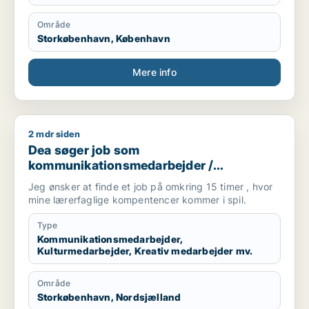
Område
Storkøbenhavn, København
Mere info
2 mdr siden
Dea søger job som kommunikationsmedarbejder / kulturmedar
Dea søger job som
kommunikationsmedarbejder /
kulturmedarbejder / kreativ medarbejder /
Jeg ønsker at finde et job på omkring 15 timer , hvor
administrativ medarbejder / projektleder
mine lærerfaglige kompentencer kommer i spil.
Type
Kommunikationsmedarbejder,
Kulturmedarbejder, Kreativ medarbejder mv.
Område
Storkøbenhavn, Nordsjælland