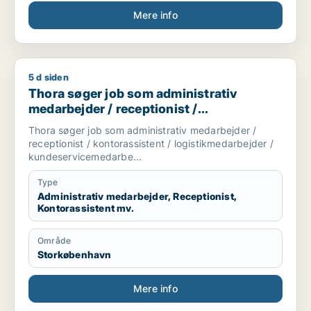
Mere info
5 d siden
Thora søger job som administrativ medarbejder / receptionis
Thora søger job som administrativ
medarbejder / receptionist /
kontorassistent / logistikmedarbejder /
Thora søger job som administrativ medarbejder /
kundeservicemedarbejder
receptionist / kontorassistent / logistikmedarbejder /
kundeservicemedarbe...
Type
Administrativ medarbejder, Receptionist,
Kontorassistent mv.
Område
Storkøbenhavn
Mere info