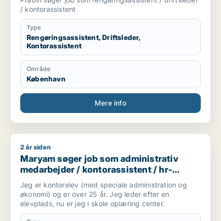
/ kontorassistent
Type
Rengøringsassistent, Driftsleder,
Kontorassistent
Område
København
Mere info
2 år siden
Maryam søger job som administrativ medarbejder / kontoras
Maryam søger job som administrativ
medarbejder / kontorassistent / hr-
medarbejder
Jeg er kontorelev (med speciale administration og
økonomi) og er over 25 år. Jeg leder efter en
elevplads, nu er jeg i skole oplæring center.