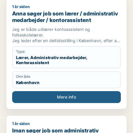
1 år siden
Anna søger job som lærer / administrativ medarbejder / kont
Anna søger job som lærer / administrativ
medarbejder / kontorassistent
Jeg er både udlærer kontoassistent og
folkeskolelærer.
Jeg leder efter en deltidsstilling i København, efter at
være hjemvendt efter en årrække i udlandet.
Type
Lærer, Administrativ medarbejder,
Kontorassistent
Område
København
Mere info
1 år siden
Iman søger job som administrativ medarbejder / receptionis
Iman søger job som administrativ