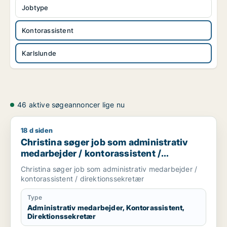
Jobtype
Kontorassistent
Karlslunde
46 aktive søgeannoncer lige nu
18 d siden
Christina søger job som administrativ medarbejder / kontoras
Christina søger job som administrativ
medarbejder / kontorassistent /
direktionssekretær
Christina søger job som administrativ medarbejder /
kontorassistent / direktionssekretær
Type
Administrativ medarbejder, Kontorassistent,
Direktionssekretær