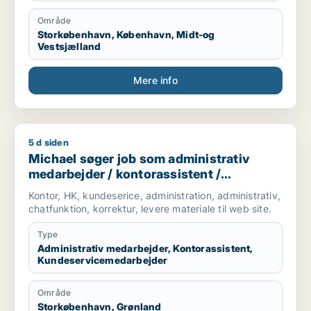
Område
Storkøbenhavn, København, Midt-og
Vestsjælland
Mere info
5 d siden
Michael søger job som administrativ medarbejder / kontoras
Michael søger job som administrativ
medarbejder / kontorassistent /
kundeservicemedarbejder
Kontor, HK, kundeserice, administration, administrativ,
chatfunktion, korrektur, levere materiale til web site.
Type
Administrativ medarbejder, Kontorassistent,
Kundeservicemedarbejder
Område
Storkøbenhavn, Grønland