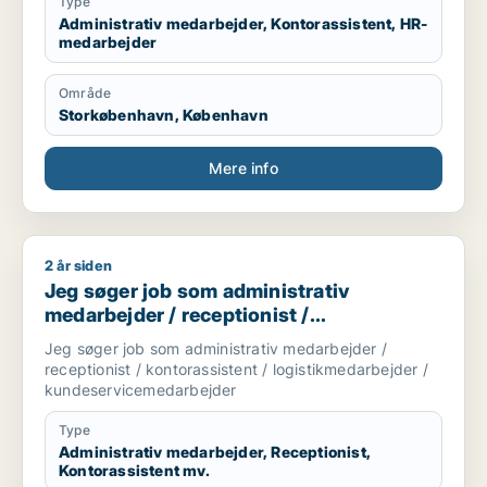
Type
Administrativ medarbejder, Kontorassistent, HR-
medarbejder
Område
Storkøbenhavn, København
Mere info
2 år siden
Jeg søger job som administrativ medarbejder / receptionist 
Jeg søger job som administrativ
medarbejder / receptionist /
kontorassistent / logistikmedarbejder /
Jeg søger job som administrativ medarbejder /
kundeservicemedarbejder
receptionist / kontorassistent / logistikmedarbejder /
kundeservicemedarbejder
Type
Administrativ medarbejder, Receptionist,
Kontorassistent mv.