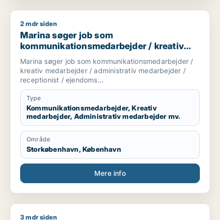
2 mdr siden
Marina søger job som kommunikationsmedarbejder / kreativ 
Marina søger job som
kommunikationsmedarbejder / kreativ
medarbejder / administrativ medarbejder
Marina søger job som kommunikationsmedarbejder /
/ receptionist / ejendomsfunktionær
kreativ medarbejder / administrativ medarbejder /
receptionist / ejendoms...
Type
Kommunikationsmedarbejder, Kreativ
medarbejder, Administrativ medarbejder mv.
Område
Storkøbenhavn, København
Mere info
3 mdr siden
Martni søger job som grafisk designer / kommunikationsmeda