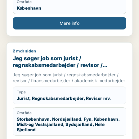
Område
København
Mere info
2 mdr siden
Jeg søger job som jurist / regnskabsmedarbejder / revisor 
Jeg søger job som jurist /
regnskabsmedarbejder / revisor /
finansmedarbejder / akademisk
Jeg søger job som jurist / regnskabsmedarbejder /
medarbejder
revisor / finansmedarbejder / akademisk medarbejder
Type
Jurist, Regnskabsmedarbejder, Revisor mv.
Område
Storkøbenhavn, Nordsjælland, Fyn, København,
Midt-og Vestsjælland, Sydsjælland, Hele
Sjælland