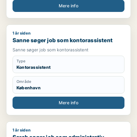
Mere info
1 år siden
Sanne søger job som kontorassistent
Sanne søger job som kontorassistent
Sanne søger job som kontorassistent
Type
Kontorassistent
Område
København
Mere info
1 år siden
Sarah søger job som administrativ medarbejder / køkkenmedar