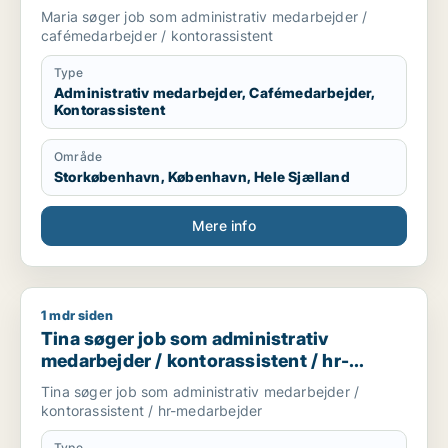
kontorassistent
Maria søger job som administrativ medarbejder /
cafémedarbejder / kontorassistent
Type
Administrativ medarbejder, Cafémedarbejder,
Kontorassistent
Område
Storkøbenhavn, København, Hele Sjælland
Mere info
1 mdr siden
Tina søger job som administrativ medarbejder / kontorassist
Tina søger job som administrativ
medarbejder / kontorassistent / hr-
medarbejder
Tina søger job som administrativ medarbejder /
kontorassistent / hr-medarbejder
Type