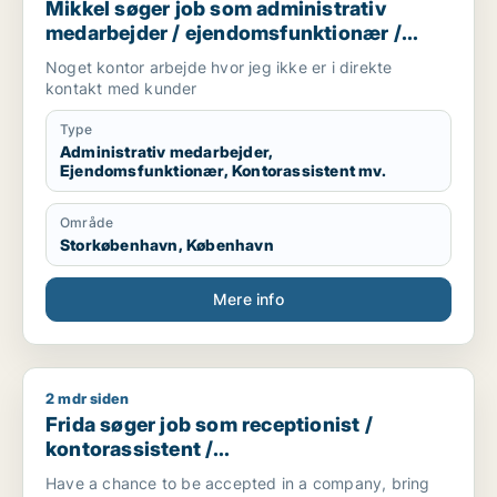
Mikkel søger job som administrativ
medarbejder / ejendomsfunktionær /
kontorassistent / logistikmedarbejder
Noget kontor arbejde hvor jeg ikke er i direkte
kontakt med kunder
Type
Administrativ medarbejder,
Ejendomsfunktionær, Kontorassistent mv.
Område
Storkøbenhavn, København
Mere info
2 mdr siden
Frida søger job som receptionist / kontorassistent / kundes
Frida søger job som receptionist /
kontorassistent /
kundeservicemedarbejder
Have a chance to be accepted in a company, bring