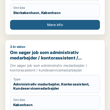
Område
Storkøbenhavn, København
Mere info
3 år siden
Om søger job som administrativ medarbejder / kontorassist
Om søger job som administrativ
medarbejder / kontorassistent /
kundeservicemedarbejder
Om søger job som administrativ medarbejder /
kontorassistent / kundeservicemedarbejder
Type
Administrativ medarbejder, Kontorassistent,
Kundeservicemedarbejder
Område
København