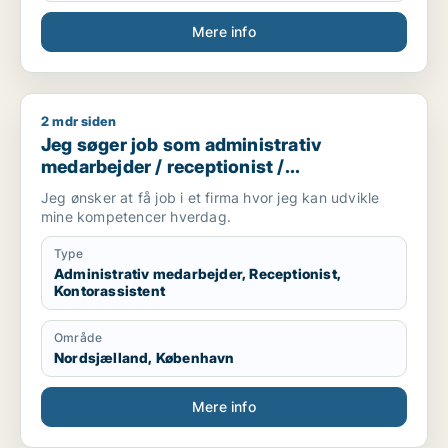
Mere info
2 mdr siden
Jeg søger job som administrativ medarbejder / receptionist /
Jeg søger job som administrativ
medarbejder / receptionist /
kontorassistent
Jeg ønsker at få job i et firma hvor jeg kan udvikle
mine kompetencer hverdag.
Type
Administrativ medarbejder, Receptionist,
Kontorassistent
Område
Nordsjælland, København
Mere info