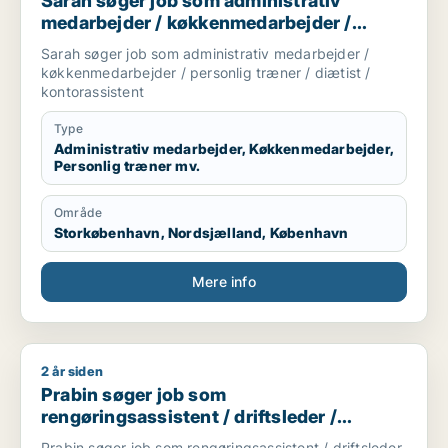
Sarah søger job som administrativ
medarbejder / køkkenmedarbejder /
personlig træner / diætist /
Sarah søger job som administrativ medarbejder /
kontorassistent
køkkenmedarbejder / personlig træner / diætist /
kontorassistent
Type
Administrativ medarbejder, Køkkenmedarbejder,
Personlig træner mv.
Område
Storkøbenhavn, Nordsjælland, København
Mere info
2 år siden
Prabin søger job som rengøringsassistent / driftsleder / kont
Prabin søger job som
rengøringsassistent / driftsleder /
kontorassistent
Prabin søger job som rengøringsassistent / driftsleder