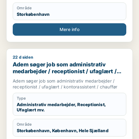
Område
Storkøbenhavn
Mere info
22 d siden
Adem søger job som administrativ medarbejder / receptionist 
Adem søger job som administrativ
medarbejder / receptionist / ufaglært /
kontorassistent / chauffør
Adem søger job som administrativ medarbejder /
receptionist / ufaglært / kontorassistent / chauffør
Type
Administrativ medarbejder, Receptionist,
Ufaglært mv.
Område
Storkøbenhavn, København, Hele Sjælland