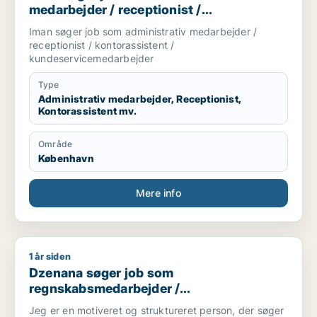
medarbejder / receptionist /
kontorassistent /
Iman søger job som administrativ medarbejder /
kundeservicemedarbejder
receptionist / kontorassistent /
kundeservicemedarbejder
Type
Administrativ medarbejder, Receptionist,
Kontorassistent mv.
Område
København
Mere info
1 år siden
Dzenana søger job som regnskabsmedarbejder / finansmedar
Dzenana søger job som
regnskabsmedarbejder /
finansmedarbejder / akademisk
Jeg er en motiveret og struktureret person, der søger