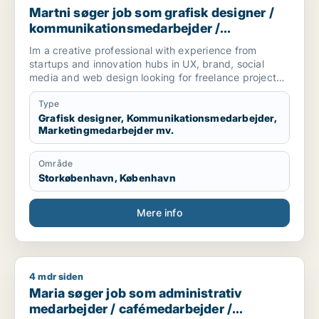
Martni søger job som grafisk designer /
kommunikationsmedarbejder /
marketingmedarbejder / kreativ
Im a creative professional with experience from
medarbejder / produktspecialist
startups and innovation hubs in UX, brand, social
media and web design looking for freelance projects,
part-time and full-time roles.
Type
[xxxxx]
Grafisk designer, Kommunikationsmedarbejder,
Marketingmedarbejder mv.
Område
Storkøbenhavn, København
Mere info
4 mdr siden
Maria søger job som administrativ medarbejder / cafémedarb
Maria søger job som administrativ
medarbejder / cafémedarbejder /