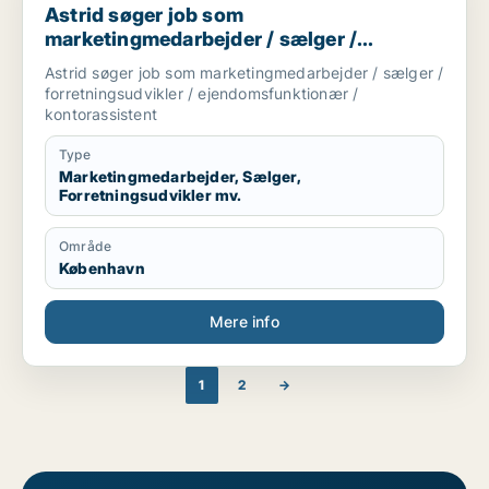
Astrid søger job som
marketingmedarbejder / sælger /
forretningsudvikler /
Astrid søger job som marketingmedarbejder / sælger /
ejendomsfunktionær / kontorassistent
forretningsudvikler / ejendomsfunktionær /
kontorassistent
Type
Marketingmedarbejder, Sælger,
Forretningsudvikler mv.
Område
København
Mere info
1
2
→