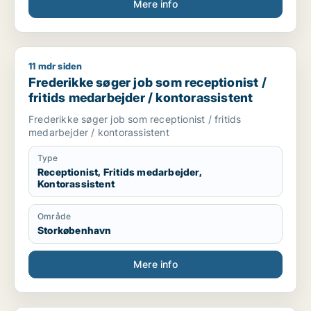
Mere info
11 mdr siden
Frederikke søger job som receptionist / fritids medarbejder /
Frederikke søger job som receptionist /
fritids medarbejder / kontorassistent
Frederikke søger job som receptionist / fritids
medarbejder / kontorassistent
Type
Receptionist, Fritids medarbejder,
Kontorassistent
Område
Storkøbenhavn
Mere info