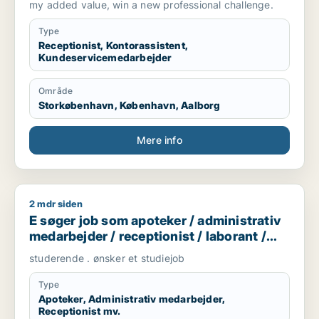
my added value, win a new professional challenge.
Type
Receptionist, Kontorassistent,
Kundeservicemedarbejder
Område
Storkøbenhavn, København, Aalborg
Mere info
2 mdr siden
E søger job som apoteker / administrativ medarbejder / recept
E søger job som apoteker / administrativ
medarbejder / receptionist / laborant /
bioanalytiker
studerende . ønsker et studiejob
Type
Apoteker, Administrativ medarbejder,
Receptionist mv.