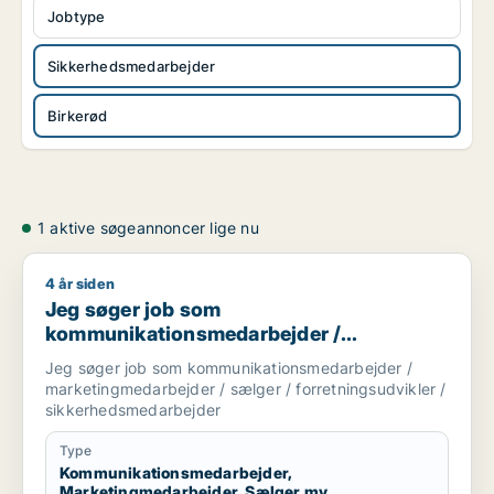
Jobtype
Sikkerhedsmedarbejder
Birkerød
1 aktive søgeannoncer lige nu
4 år siden
Jeg søger job som kommunikationsmedarbejder / marketingm
Jeg søger job som
kommunikationsmedarbejder /
marketingmedarbejder / sælger /
Jeg søger job som kommunikationsmedarbejder /
forretningsudvikler /
marketingmedarbejder / sælger / forretningsudvikler /
sikkerhedsmedarbejder
sikkerhedsmedarbejder
Type
Kommunikationsmedarbejder,
Marketingmedarbejder, Sælger mv.