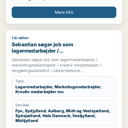
Mere info
1 år siden
Sebastian søger job som lagermedarbejder / marketingmedar
Sebastian søger job som
lagermedarbejder /
marketingmedarbejder / kreativ
Sebastian søger job som lagermedarbejder /
medarbejder / rengøringsassistent /
marketingmedarbejder / kreativ medarbejder /
sikkerhedsmedarbejder
rengøringsassistent / sikkerhedsme...
Type
Lagermedarbejder, Marketingmedarbejder,
Kreativ medarbejder mv.
Område
Fyn, Sydjylland, Aalborg, Midt-og Vestsjælland,
Sydsjælland, Hele Danmark, Vestjylland,
Midtjylland