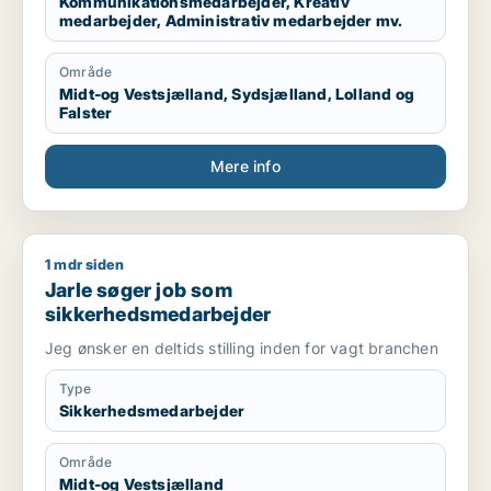
Kommunikationsmedarbejder, Kreativ
medarbejder, Administrativ medarbejder mv.
Område
Midt-og Vestsjælland, Sydsjælland, Lolland og
Falster
Mere info
1 mdr siden
Jarle søger job som sikkerhedsmedarbejder
Jarle søger job som
sikkerhedsmedarbejder
Jeg ønsker en deltids stilling inden for vagt branchen
Type
Sikkerhedsmedarbejder
Område
Midt-og Vestsjælland