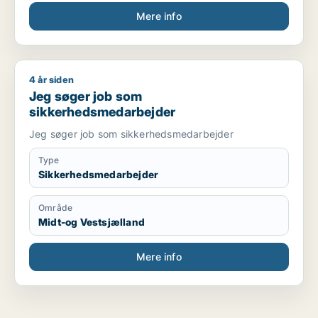
Mere info
4 år siden
Jeg søger job som sikkerhedsmedarbejder
Jeg søger job som
sikkerhedsmedarbejder
Jeg søger job som sikkerhedsmedarbejder
Type
Sikkerhedsmedarbejder
Område
Midt-og Vestsjælland
Mere info