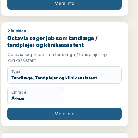
Mere info
2 år siden
r
nt
Octavia søger job som tandlæge / tandplejer og klinik
Octavia søger job som tandlæge /
tandplejer og klinikassistent
Octavia søger job som tandlæge / tandplejer og
klinikassistent
Type
Tandlæge, Tandplejer og klinikassistent
Område
Århus
Mere info