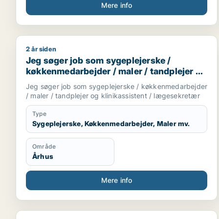
Mere info
2 år siden
Jeg søger job som sygeplejerske / køkkenmedarbejd
Jeg søger job som sygeplejerske /
køkkenmedarbejder / maler / tandplejer og
klinikassistent / lægesekretær
Jeg søger job som sygeplejerske / køkkenmedarbejder
/ maler / tandplejer og klinikassistent / lægesekretær
Type
Sygeplejerske, Køkkenmedarbejder, Maler mv.
Område
Århus
Mere info