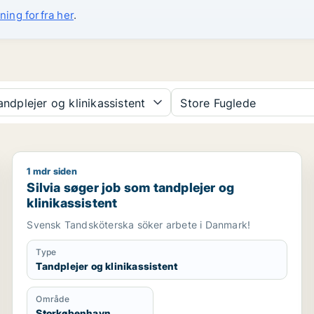
ning forfra her
.
ndplejer og klinikassistent
Store Fuglede
1 mdr siden
giver / tjener / køkkenmedarbejder / cafémedarbejder
Silvia søger job som tandplejer og klinikassistent
Silvia søger job som tandplejer og
klinikassistent
Svensk Tandsköterska söker arbete i Danmark!
Type
Tandplejer og klinikassistent
Område
Storkøbenhavn,