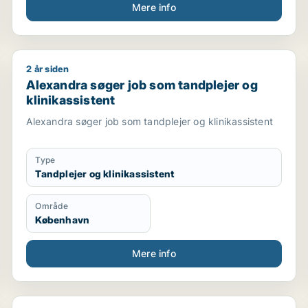
Mere info
2 år siden
er / maler / tandplejer og klinikassistent / lægesekretæ
Alexandra søger job som tandplejer og klinikassiste
Alexandra søger job som tandplejer og
klinikassistent
Alexandra søger job som tandplejer og klinikassistent
Type
Tandplejer og klinikassistent
Område
København
Mere info