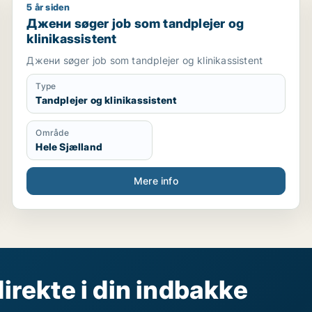
5 år siden
Джени søger job som tandplejer og klinikassistent
Джени søger job som tandplejer og
klinikassistent
Джени søger job som tandplejer og klinikassistent
Type
Tandplejer og klinikassistent
Område
Hele Sjælland
Mere info
direkte i din indbakke