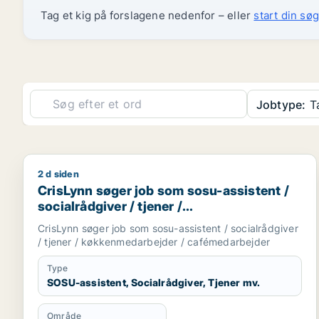
Tag et kig på forslagene nedenfor – eller
start din søg
Jobtype:
Ta
2 d siden
CrisLynn søger job som sosu-assistent / socialråd
CrisLynn søger job som sosu-assistent /
socialrådgiver / tjener /
køkkenmedarbejder / cafémedarbejder
CrisLynn søger job som sosu-assistent / socialrådgiver
/ tjener / køkkenmedarbejder / cafémedarbejder
Type
SOSU-assistent, Socialrådgiver, Tjener mv.
Område