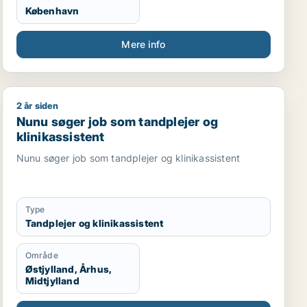
København
Mere info
2 år siden
nikassistent
Nunu søger job som tandplejer og klinikassistent
Nunu søger job som tandplejer og
klinikassistent
Nunu søger job som tandplejer og klinikassistent
Type
Tandplejer og klinikassistent
Område
Østjylland, Århus,
Midtjylland