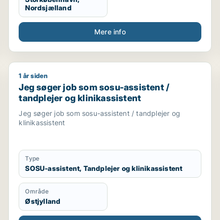
Nordsjælland
Mere info
1 år siden
Jeg søger job som sosu-assistent / tandplejer og kli
Jeg søger job som sosu-assistent /
tandplejer og klinikassistent
Jeg søger job som sosu-assistent / tandplejer og
klinikassistent
Type
SOSU-assistent, Tandplejer og klinikassistent
Område
Østjylland