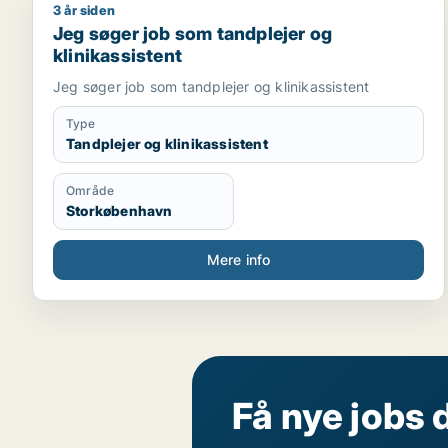
3 år siden
Jeg søger job som tandplejer og klinikassistent
Jeg søger job som tandplejer og
klinikassistent
Jeg søger job som tandplejer og klinikassistent
Type
Tandplejer og klinikassistent
Område
Storkøbenhavn
Mere info
Få nye jobs 