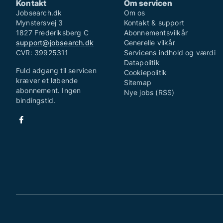
Kontakt
Om servicen
Jobsearch.dk
Om os
Mynstersvej 3
Kontakt & support
1827 Frederiksberg C
Abonnementsvilkår
support@jobsearch.dk
Generelle vilkår
CVR: 39925311
Servicens indhold og værdi
Datapolitik
Fuld adgang til servicen
Cookiepolitik
kræver et løbende
Sitemap
abonnement. Ingen
Nye jobs (RSS)
bindingstid.