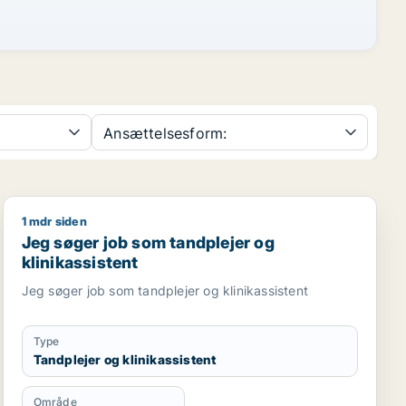
Ansættelsesform:
1 mdr siden
Jeg søger job som tandplejer og klinikassistent
Jeg søger job som tandplejer og
klinikassistent
Jeg søger job som tandplejer og klinikassistent
Type
Tandplejer og klinikassistent
Område