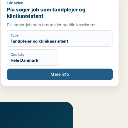
1 år siden
Pia søger job som tandplejer og klinikassistent
Pia søger job som tandplejer og
klinikassistent
Pia søger job som tandplejer og klinikassistent
Type
Tandplejer og klinikassistent
Område
Hele Danmark
Mere info