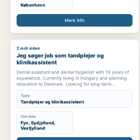
København
Mere info
2 mdr siden
Jeg søger job som tandplejer og klinikassistent
Jeg søger job som tandplejer og
klinikassistent
Dental assistant and dental hygienist with 10 years of
experience. Currently living in Hungary and planning
relocation to Denmark. Looking for long-term
employment opportunities, preferably in Funen (Fyn),
Odense, Middelfart, Vejle or Kolding area. Open to
Type
discussing start date.
Tandplejer og klinikassistent
Område
Fyn, Sydjylland,
Vestjylland