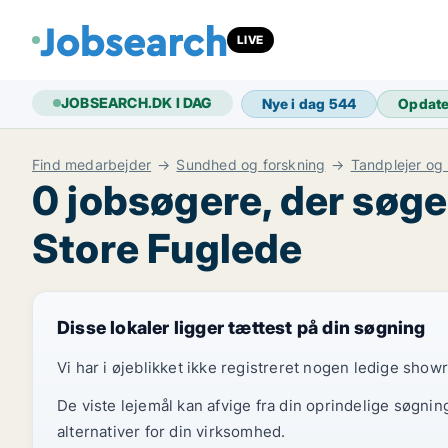
LIVE
JOBSEARCH.DK I DAG
Nye i dag
544
Opdat
Find medarbejder
Sundhed og forskning
Tandplejer og 
0 jobsøgere, der søger
Store Fuglede
Disse lokaler ligger tættest på din søgning
Vi har i øjeblikket ikke registreret nogen ledige show
De viste lejemål kan afvige fra din oprindelige søgnin
alternativer for din virksomhed.