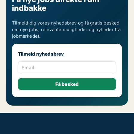
Jobs som skorstensfejer
indbakke
Jobs som stuepige
Jobs som vinduespudser
Jobs som vinduespudsning
Se andre jobs som rengøringsassistent på Midt-og Vestsjælland
Tilmeld dig vores nyhedsbrev og få gratis besked
Se andre jobs som rengøringsassistent
om nye jobs, relevante muligheder og nyheder fra
Se andre jobs på Midt-og Vestsjælland
jobmarkedet.
Tilmeld nyhedsbrev
Email