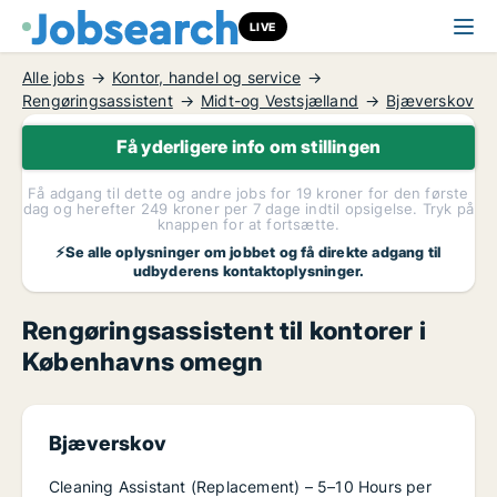
LIVE
Alle jobs
Kontor, handel og service
Rengøringsassistent
Midt-og Vestsjælland
Bjæverskov
Få yderligere info om stillingen
Få adgang til dette og andre jobs for 19 kroner for den første
dag og herefter 249 kroner per 7 dage indtil opsigelse. Tryk på
knappen for at fortsætte.
⚡Se alle oplysninger om jobbet og få direkte adgang til
udbyderens kontaktoplysninger.
Rengøringsassistent til kontorer i
Københavns omegn
Bjæverskov
Cleaning Assistant (Replacement) – 5–10 Hours per