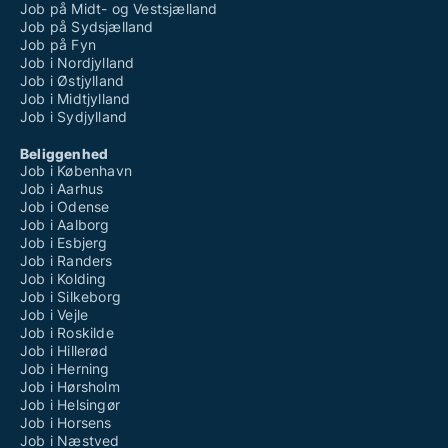
Job på Midt- og Vestsjælland
Job på Sydsjælland
Job på Fyn
Job i Nordjylland
Job i Østjylland
Job i Midtjylland
Job i Sydjylland
Beliggenhed
Job i København
Job i Aarhus
Job i Odense
Job i Aalborg
Job i Esbjerg
Job i Randers
Job i Kolding
Job i Silkeborg
Job i Vejle
Job i Roskilde
Job i Hillerød
Job i Herning
Job i Hørsholm
Job i Helsingør
Job i Horsens
Job i Næstved