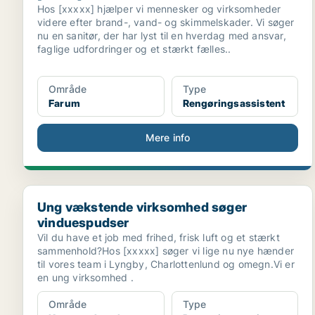
Hos [xxxxx] hjælper vi mennesker og virksomheder
videre efter brand-, vand- og skimmelskader. Vi søger
nu en sanitør, der har lyst til en hverdag med ansvar,
faglige udfordringer og et stærkt fælles..
Område
Type
Farum
Rengøringsassistent
Mere info
Ung vækstende virksomhed søger vinduespudser
Ung vækstende virksomhed søger
vinduespudser
Vil du have et job med frihed, frisk luft og et stærkt
sammenhold?Hos [xxxxx] søger vi lige nu nye hænder
til vores team i Lyngby, Charlottenlund og omegn.Vi er
en ung virksomhed .
Område
Type