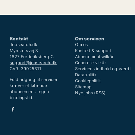
Kontakt
Om servicen
Jobsearch.dk
Om os
Mynstersvej 3
Kontakt & support
1827 Frederiksberg C
Abonnementsvilkår
support@jobsearch.dk
Generelle vilkår
CVR: 39925311
Servicens indhold og værdi
Datapolitik
Fuld adgang til servicen
Cookiepolitik
kræver et løbende
Sitemap
abonnement. Ingen
Nye jobs (RSS)
bindingstid.