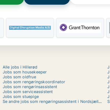
Alle jobs i Hillerød
J
Jobs som housekeeper
J
Jobs som oldfrue
J
Jobs som rengøringskoordinator
J
Jobs som rengørinsassistent
J
Jobs som serviceassistent
J
Jobs som stuepige
J
Se andre jobs som rengøringsassistent i Nordsjælland
S