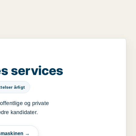
s services
elser årligt
offentlige og private
edre kandidater.
esmaskinen →