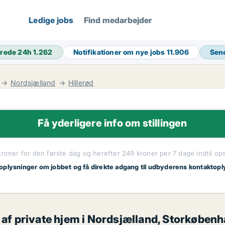
Ledige jobs
Find medarbejder
rede 24h
1.262
Notifikationer om nye jobs
11.906
Sen
Nordsjælland
Hillerød
Få yderligere info om stillingen
kroner for den første dag og herefter 249 kroner per 7 dage indtil op
 oplysninger om jobbet og få direkte adgang til udbyderens kontaktopl
 af private hjem i Nordsjælland, Storkøbenh