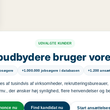
UDVALGTE KUNDER
budbydere bruger vore
obsøgere
+1.000.000 jobsøgere i databasen
+1.200 ansætt
s af tusindvis af virksomheder, rekrutteringsbureauer, 
mv., der ønsker høj synlighed, flere henvendelser og b
nnonce nu
Find kandidat nu
Start ansættels