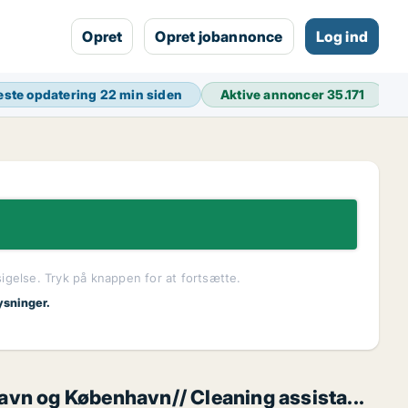
Opret
Opret jobannonce
Log ind
este opdatering
22 min siden
Aktive annoncer
35.171
sigelse. Tryk på knappen for at fortsætte.
ysninger.
avn og København// Cleaning assista...