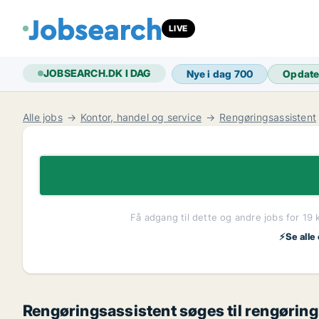
LIVE
JOBSEARCH.DK I DAG
Nye i dag
700
Opdate
Alle jobs
Kontor, handel og service
Rengøringsassistent
Få adgang til dette og andre jobs for 19 
⚡Se alle
Rengøringsassistent søges til rengøring