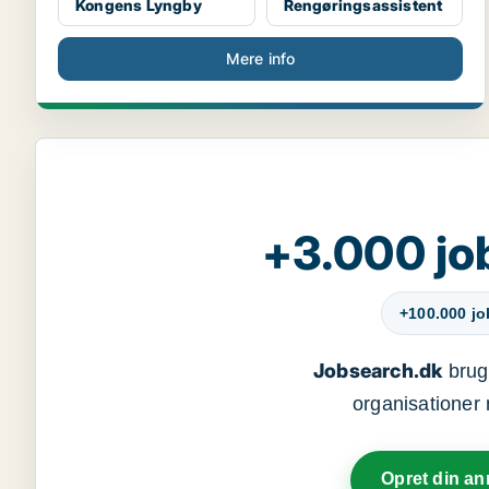
Kongens Lyngby
Rengøringsassistent
Mere info
+3.000 jo
+100.000 j
Jobsearch.dk
bruge
organisationer 
Opret din a