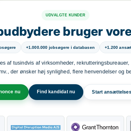
UDVALGTE KUNDER
budbydere bruger vore
obsøgere
+1.000.000 jobsøgere i databasen
+1.200 ansætt
s af tusindvis af virksomheder, rekrutteringsbureauer, 
mv., der ønsker høj synlighed, flere henvendelser og b
nnonce nu
Find kandidat nu
Start ansættels