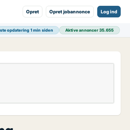
Opret
Opret jobannonce
Log ind
ste opdatering
1 min siden
Aktive annoncer
35.655