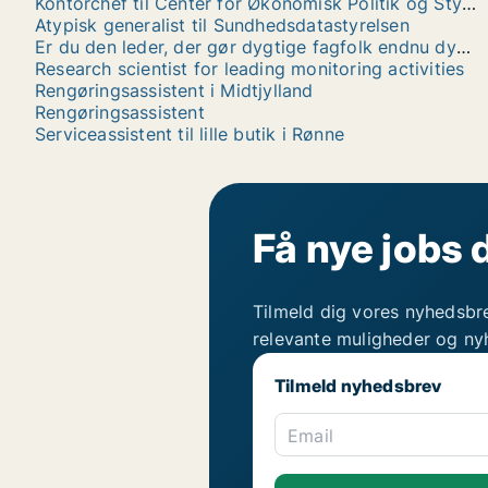
Kontorchef til Center for Økonomisk Politik og Styring i Undervisningsministeriets departement
Atypisk generalist til Sundhedsdatastyrelsen
Er du den leder, der gør dygtige fagfolk endnu dygtigere? - Danmarks Fængsler søger tre enhedsledere
Research scientist for leading monitoring activities
Rengøringsassistent i Midtjylland
Rengøringsassistent
Serviceassistent til lille butik i Rønne
Få nye jobs 
Tilmeld dig vores nyhedsbr
relevante muligheder og ny
Tilmeld nyhedsbrev
Email