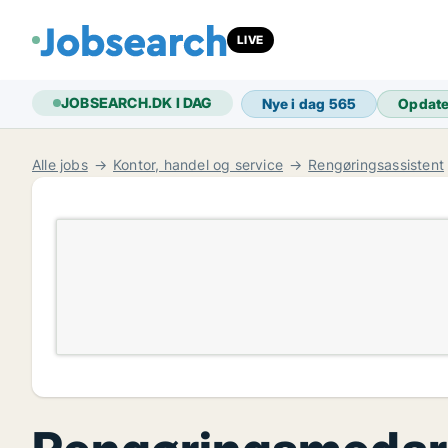
LIVE
JOBSEARCH.DK I DAG
Nye i dag
565
Opdat
Alle jobs
Kontor, handel og service
Rengøringsassistent