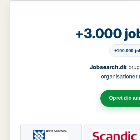
+3.000 jo
+100.000 j
Jobsearch.dk
bruge
organisationer 
Opret din a