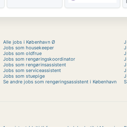
Alle jobs i København Ø
J
Jobs som housekeeper
J
Jobs som oldfrue
J
Jobs som rengøringskoordinator
J
Jobs som rengørinsassistent
J
Jobs som serviceassistent
J
Jobs som stuepige
J
Se andre jobs som rengøringsassistent i København
S