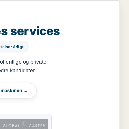
s services
elser årligt
offentlige og private
edre kandidater.
esmaskinen →