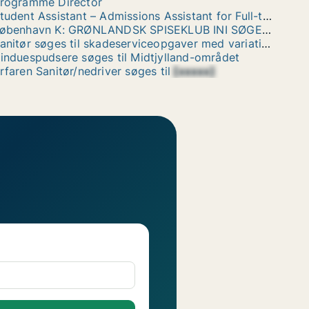
rogramme Director
Student Assistant – Admissions Assistant for Full-time MBA
København K: GRØNLANDSK SPISEKLUB INI SØGER FRIVILLIGE TIL AT TILBEREDE /SERVERE MAD
Sanitør søges til skadeserviceopgaver med variation og ansvar i Broby
induespudsere søges til Midtjylland-området
rfaren Sanitør/nedriver søges til
[xxxxx]