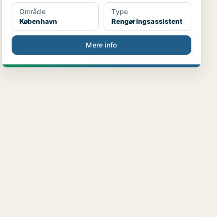
Område
Type
København
Rengøringsassistent
Mere info