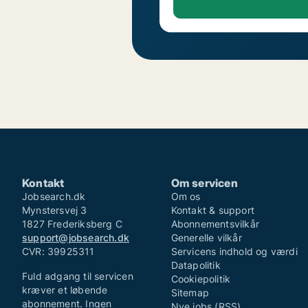
Kontakt
Om servicen
Jobsearch.dk
Om os
Mynstersvej 3
Kontakt & support
1827 Frederiksberg C
Abonnementsvilkår
support@jobsearch.dk
Generelle vilkår
CVR: 39925311
Servicens indhold og værdi
Datapolitik
Fuld adgang til servicen
Cookiepolitik
kræver et løbende
Sitemap
abonnement. Ingen
Nye jobs (RSS)