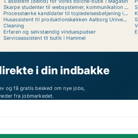
1. assistent (deltid) for vores bolche-butik i Magasin
P
Skarpe studenter til websystemer, kommunikation og presse i Ankestyrelsen
Processtærke kandidater til topledelsesbetjening i Direktionssekretariatet
Husassistent til produktionskøkken Aalborg Universitetshospital
Cleaning
V
Erfaren og selvstændig vinduespudser
E
Serviceassistent til butik i Hammel
direkte i din indbakke
ev og få gratis besked om nye jobs,
heder fra jobmarkedet.