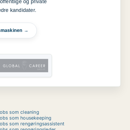
offentlige og private
edre kandidater.
esmaskinen →
obs som cleaning
obs som housekeeping
obs som rengøringsassistent
obs som rengøringsleder