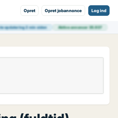
Opret
Opret jobannonce
Log ind
te opdatering
2 min siden
Aktive annoncer
35.937