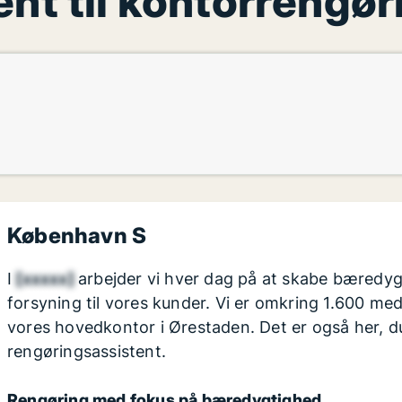
t til kontorrengøri
København S
I
[xxxxx]
arbejder vi hver dag på at skabe bæredygti
forsyning til vores kunder. Vi er omkring 1.600 med
vores hovedkontor i Ørestaden. Det er også her, du
rengøringsassistent.
Rengøring med fokus på bæredygtighed