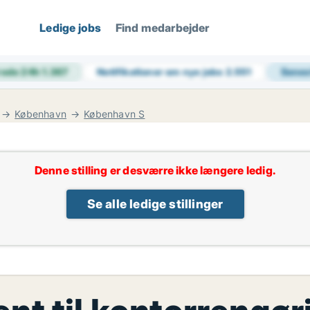
Ledige jobs
Find medarbejder
rede 24h
1.367
Notifikationer om nye jobs
2.551
Senes
København
København S
Denne stilling er desværre ikke længere ledig.
Se alle ledige stillinger