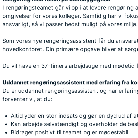
I rengøringsteamet går vi op i at levere rengøring
omgivelser for vores kolleger. Samtidig har vi foku
ansvarligt, så vi passer bedst muligt på vores miljø.
Som vores nye rengøringsassistent får du ansvaret
hovedkontoret. Din primære opgave bliver at sørg
Du vil have en 37-timers arbejdsuge med mødetid fra
Uddannet rengøringsassistent med erfaring fra k
Du er uddannet rengøringsassistent og har erfari
forventer vi, at du:
Altid yder en stor indsats og gør en dyd ud af at
Kan arbejde selvstændigt og overholder de bes
Bidrager positivt til teamet og er mødestabil