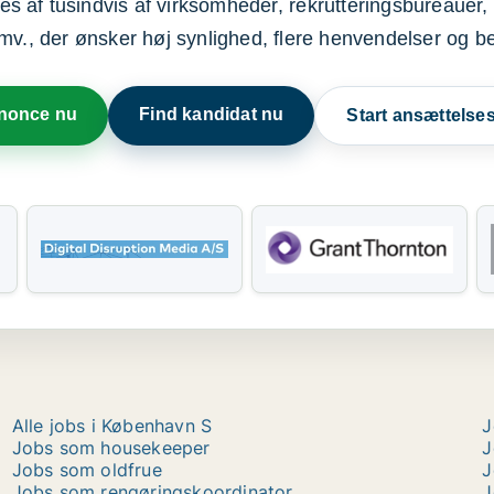
s af tusindvis af virksomheder, rekrutteringsbureauer, 
mv., der ønsker høj synlighed, flere henvendelser og b
nnonce nu
Find kandidat nu
Start ansættels
Alle jobs i København S
J
Jobs som housekeeper
J
Jobs som oldfrue
J
Jobs som rengøringskoordinator
J