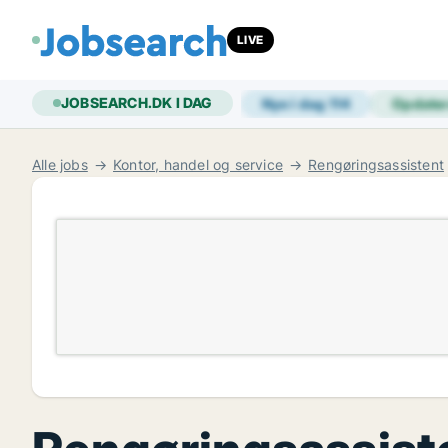
LIVE
JOBSEARCH.DK I DAG
Nye i dag
114
Opdate
Alle jobs
Kontor, handel og service
Rengøringsassistent