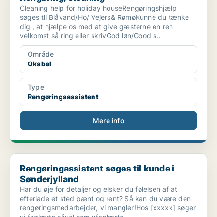
Cleaning help for holiday houseRengøringshjælp
søges til Blåvand/Ho/ Vejers& RømøKunne du tænke
dig , at hjælpe os med at give gæsterne en ren
velkomst så ring eller skrivGod løn/Good s..
Område
Oksbøl
Type
Rengøringsassistent
Mere info
Rengøringassistent søges til kunde i Sønderjylland
Rengøringassistent søges til kunde i
Sønderjylland
Har du øje for detaljer og elsker du følelsen af at
efterlade et sted pænt og rent? Så kan du være den
rengøringsmedarbejder, vi mangler!Hos [xxxxx] søger
vi faglærte såvel som ufaglærte .