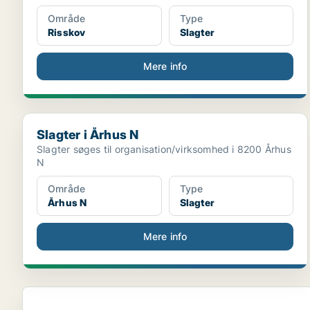
Område
Type
Risskov
Slagter
Mere info
Slagter i Århus N
Slagter i Århus N
Slagter søges til organisation/virksomhed i 8200 Århus
N
Område
Type
Århus N
Slagter
Mere info