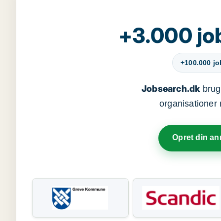
+3.000 jo
+100.000 j
Jobsearch.dk
bruge
organisationer 
Opret din a