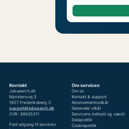
Kontakt
Om servicen
Jobsearch.dk
Om os
Mynstersvej 3
Kontakt & support
1827 Frederiksberg C
Abonnementsvilkår
support@jobsearch.dk
Generelle vilkår
CVR: 39925311
Servicens indhold og værdi
Datapolitik
Fuld adgang til servicen
Cookiepolitik