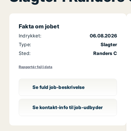
Fakta om jobet
Indrykket:
06.08.2026
Type:
Slagter
Sted:
Randers C
Rapportér fejl i data
Se fuld job-beskrivelse
Se kontakt-info til job-udbyder