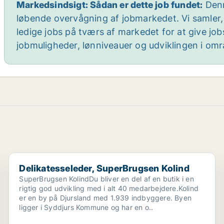
Markedsindsigt: Sådan er dette job fundet:
Denn
løbende overvågning af jobmarkedet. Vi samler,
ledige jobs på tværs af markedet for at give jo
jobmuligheder, lønniveauer og udviklingen i omr
Delikatesseleder, SuperBrugsen Kolind
Delikatesseleder, SuperBrugsen Kolind
SuperBrugsen KolindDu bliver en del af en butik i en
rigtig god udvikling med i alt 40 medarbejdere.Kolind
er en by på Djursland med 1.939 indbyggere. Byen
ligger i Syddjurs Kommune og har en o..