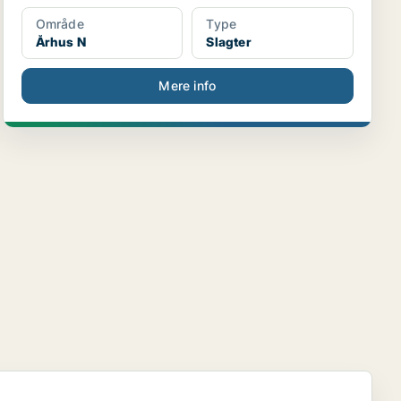
Område
Type
Århus N
Slagter
Mere info