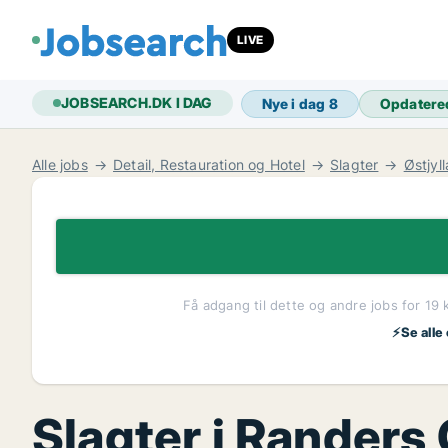
LIVE
JOBSEARCH.DK I DAG
Nye i dag
8
Opdatere
Alle jobs
Detail, Restauration og Hotel
Slagter
Østjyl
Få adgang til dette og andre jobs for 19 
⚡Se alle
Slagter i Randers