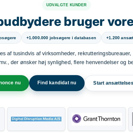
UDVALGTE KUNDER
budbydere bruger vore
obsøgere
+1.000.000 jobsøgere i databasen
+1.200 ansætt
s af tusindvis af virksomheder, rekrutteringsbureauer, 
mv., der ønsker høj synlighed, flere henvendelser og b
nnonce nu
Find kandidat nu
Start ansættels