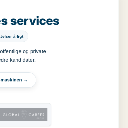
s services
elser årligt
offentlige og private
edre kandidater.
esmaskinen →