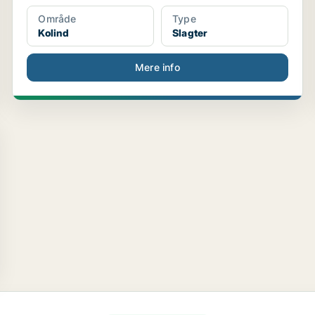
Område
Type
Kolind
Slagter
Mere info