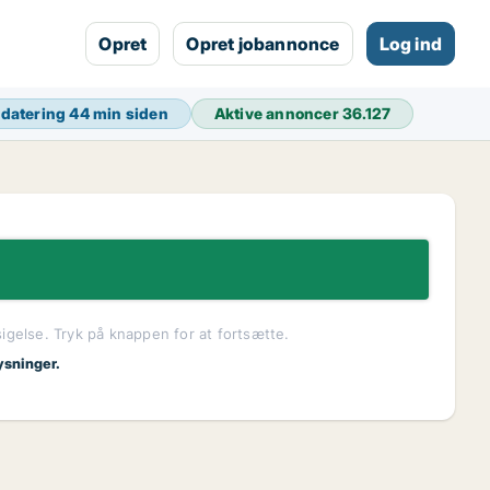
Opret
Opret jobannonce
Log ind
pdatering
44 min siden
Aktive annoncer
36.127
sigelse. Tryk på knappen for at fortsætte.
ysninger.