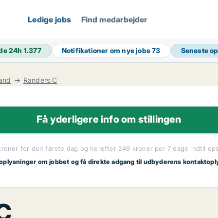
Ledige jobs
Find medarbejder
de 24h
1.377
Notifikationer om nye jobs
73
Seneste o
land
Randers C
Få yderligere info om stillingen
kroner for den første dag og herefter 249 kroner per 7 dage indtil op
 oplysninger om jobbet og få direkte adgang til udbyderens kontaktopl
 C