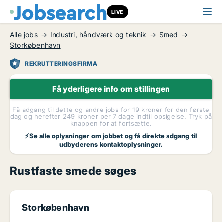
LIVE
Alle jobs
Industri, håndværk og teknik
Smed
Storkøbenhavn
REKRUTTERINGSFIRMA
Få yderligere info om stillingen
Få adgang til dette og andre jobs for 19 kroner for den første
dag og herefter 249 kroner per 7 dage indtil opsigelse. Tryk på
knappen for at fortsætte.
⚡Se alle oplysninger om jobbet og få direkte adgang til
udbyderens kontaktoplysninger.
Rustfaste smede søges
Storkøbenhavn