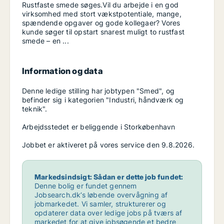
Rustfaste smede søges.Vil du arbejde i en god
virksomhed med stort vækstpotentiale, mange,
spændende opgaver og gode kollegaer? Vores
kunde søger til opstart snarest muligt to rustfast
smede – en ...
Information og data
Denne ledige stilling har jobtypen "Smed", og
befinder sig i kategorien "Industri, håndværk og
teknik".
Arbejdsstedet er beliggende i Storkøbenhavn
Jobbet er aktiveret på vores service den 9.8.2026.
Markedsindsigt: Sådan er dette job fundet:
Denne bolig er fundet gennem
Jobsearch.dk’s løbende overvågning af
jobmarkedet. Vi samler, strukturerer og
opdaterer data over ledige jobs på tværs af
markedet for at give jobsøgende et bedre