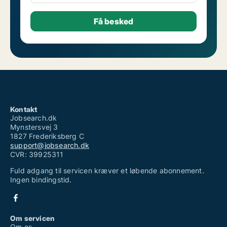
Se andre jobs i Storkøbenhavn
Kontakt
Jobsearch.dk
Mynstersvej 3
1827 Frederiksberg C
support@jobsearch.dk
CVR: 39925311
Fuld adgang til servicen kræver et løbende abonnement.
Ingen bindingstid.
Om servicen
Om os