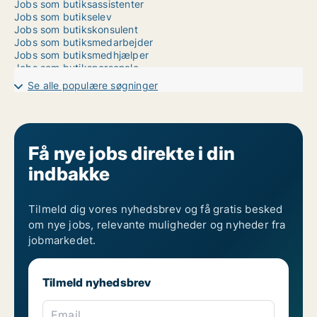
Jobs som butiksassistenter
Jobs som butikselev
Jobs som butikskonsulent
Jobs som butiksmedarbejder
Jobs som butiksmedhjælper
Jobs som butikspersonale
Jobs som delikatesseassistent
Se alle populære søgninger
Jobs som detail
Jobs som detailelev
Jobs som detailhandel
Jobs som ekspedient
Jobs som elever til butikker
Få nye jobs direkte i din
Jobs som flaskemedarbejder
indbakke
Jobs som isenkræmmer
Jobs som juleassistance
Jobs som kasseansvarlig
Jobs som kasseassistent
Tilmeld dig vores nyhedsbrev og få gratis besked
Jobs som kassemedarbejder
om nye jobs, relevante muligheder og nyheder fra
Jobs som nonfood
jobmarkedet.
Jobs som retail specialist
Jobs som retailer
Jobs som salgassistent
Tilmeld nyhedsbrev
Jobs som salgsassistent
Jobs som shopmedarbejder
Jobs som store assistant
Email