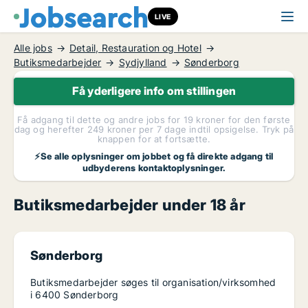
LIVE
Alle jobs
Detail, Restauration og Hotel
Butiksmedarbejder
Sydjylland
Sønderborg
Få yderligere info om stillingen
Få adgang til dette og andre jobs for 19 kroner for den første
dag og herefter 249 kroner per 7 dage indtil opsigelse. Tryk på
knappen for at fortsætte.
⚡Se alle oplysninger om jobbet og få direkte adgang til
udbyderens kontaktoplysninger.
Butiksmedarbejder under 18 år
Sønderborg
Butiksmedarbejder søges til organisation/virksomhed
i 6400 Sønderborg