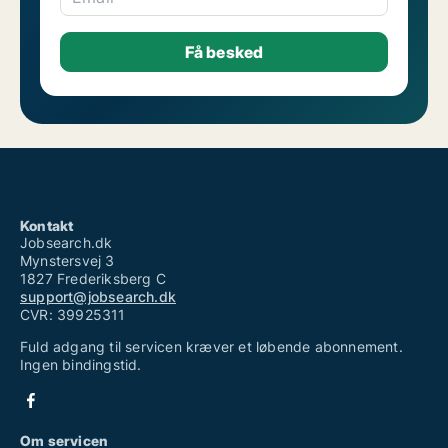
Jobs som supermarked
Se andre jobs som butiksmedarbejder i Sydjylland
Se andre jobs som butiksmedarbejder
Se andre jobs i Sydjylland
Kontakt
Jobsearch.dk
Mynstersvej 3
1827 Frederiksberg C
support@jobsearch.dk
CVR: 39925311
Fuld adgang til servicen kræver et løbende abonnement.
Ingen bindingstid.
Om servicen