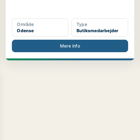
Område
Type
Odense
Butiksmedarbejder
Mere info