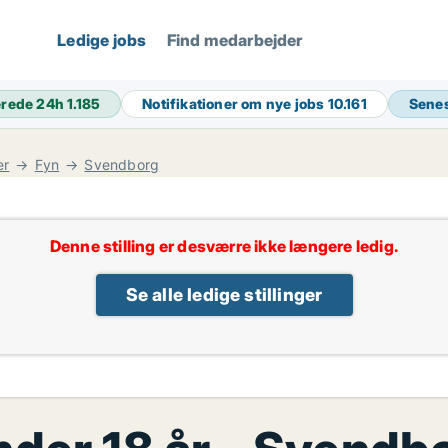
Ledige jobs
Find medarbejder
erede 24h
1.185
Notifikationer om nye jobs
10.161
Senes
er
Fyn
Svendborg
Denne stilling er desværre ikke længere ledig.
Se alle ledige stillinger