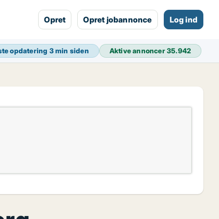
Opret
Opret jobannonce
Log ind
te opdatering
3 min siden
Aktive annoncer
35.942