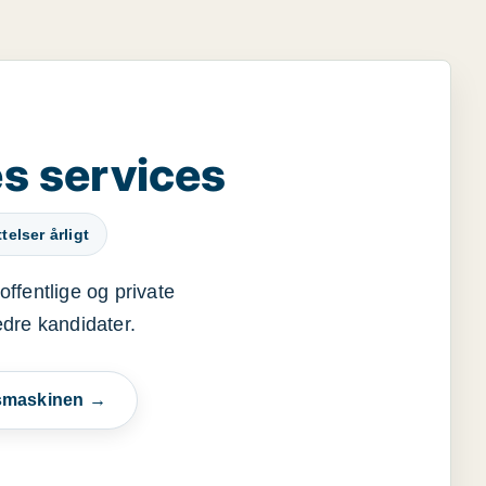
s services
elser årligt
offentlige og private
edre kandidater.
esmaskinen →