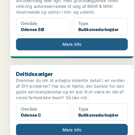
autoteknolog eller lign. med grundlæggende viden
omkring autoreservedele til salg af BMW & MINI
reservedele og udstyr i ind- og udland..
Område
Type
Odense SØ
Butiksmedarbejder
Mere info
Deltidssælger
Deltidssælger
Drømmer du om at arbejde indenfor detail i en verden
af DIY-projekter? Har du et hjerte, der banker for den
gode serviceoplevelse og en lyst til at være en del af
vores fantastiske team? Så læs vid..
Område
Type
Odense C
Butiksmedarbejder
Mere info