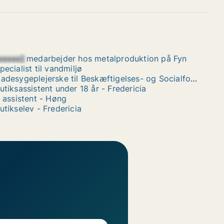
xxxxx]
medarbejder hos metalproduktion på Fyn
pecialist til vandmiljø
Gadesygeplejerske til Beskæftigelses- og Socialforvaltningen i Odense
utiksassistent under 18 år - Fredericia
. assistent - Høng
utikselev - Fredericia