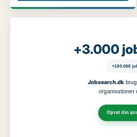
+3.000 jo
+100.000 j
Jobsearch.dk
bruge
organisationer 
Opret din a