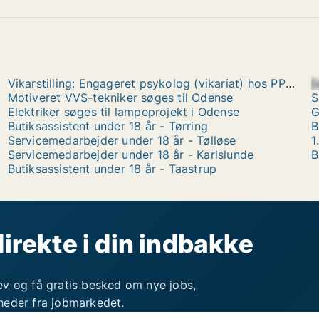
Vikarstilling: Engageret psykolog (vikariat) hos PPR 0-6 årsområdet
[
Motiveret VVS-tekniker søges til Odense
S
Elektriker søges til lampeprojekt i Odense
Butiksassistent under 18 år - Tørring
B
Servicemedarbejder under 18 år - Tølløse
1
Servicemedarbejder under 18 år - Karlslunde
B
Butiksassistent under 18 år - Taastrup
direkte i din indbakke
ev og få gratis besked om nye jobs,
heder fra jobmarkedet.