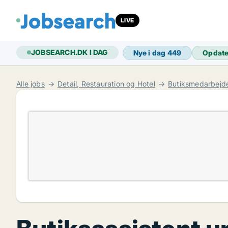
LIVE
JOBSEARCH.DK I DAG
Nye i dag
449
Opdat
Alle jobs
Detail, Restauration og Hotel
Butiksmedarbejd