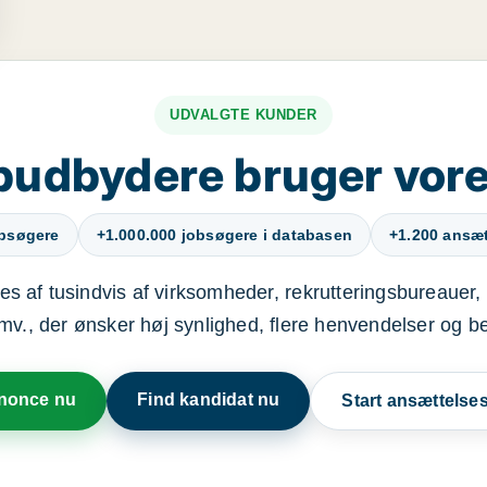
UDVALGTE KUNDER
budbydere bruger vore
obsøgere
+1.000.000 jobsøgere i databasen
+1.200 ansætt
s af tusindvis af virksomheder, rekrutteringsbureauer, 
mv., der ønsker høj synlighed, flere henvendelser og b
nnonce nu
Find kandidat nu
Start ansættels