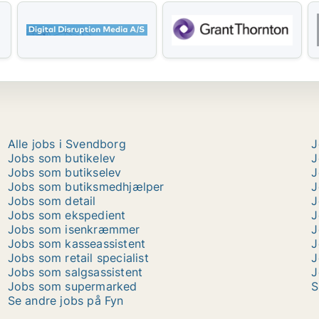
Alle jobs i Svendborg
J
Jobs som butikelev
J
Jobs som butikselev
J
Jobs som butiksmedhjælper
J
Jobs som detail
J
Jobs som ekspedient
J
Jobs som isenkræmmer
J
Jobs som kasseassistent
J
Jobs som retail specialist
J
Jobs som salgsassistent
J
Jobs som supermarked
S
Se andre jobs på Fyn